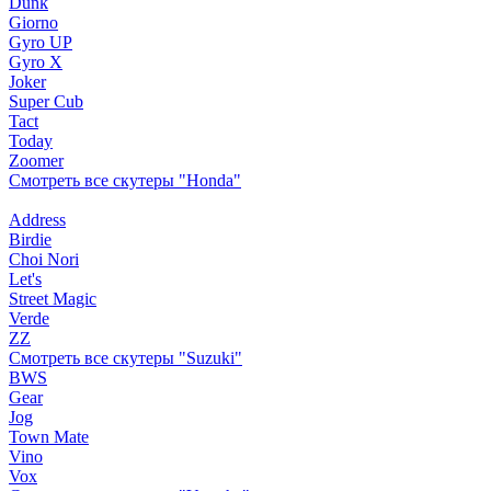
Dunk
Giorno
Gyro UP
Gyro X
Joker
Super Cub
Tact
Today
Zoomer
Смотреть все скутеры "Honda"
Address
Birdie
Choi Nori
Let's
Street Magic
Verde
ZZ
Смотреть все скутеры "Suzuki"
BWS
Gear
Jog
Town Mate
Vino
Vox