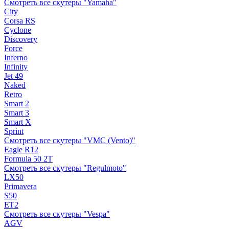
Смотреть все скутеры "Yamaha"
City
Corsa RS
Cyclone
Discovery
Force
Inferno
Infinity
Jet 49
Naked
Retro
Smart 2
Smart 3
Smart X
Sprint
Смотреть все скутеры "VMC (Vento)"
Eagle R12
Formula 50 2Т
Смотреть все скутеры "Regulmoto"
LX50
Primavera
S50
ET2
Смотреть все скутеры "Vespa"
AGV