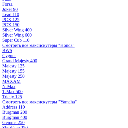
Forza
Joker 90
Lead 110
PCX 125
PCX 150
Silver Wing 400
Silver Wing 600
Super Cub 110
Смотреть все максискутеры "Honda"
BWS
Cygnus
Grand Majesty 400
Majesty 125
Majesty 155
Majesty 250
MAXAM
N-Max
T-Max 500
Tricity 125
Смотреть все максискутеры "Yamaha"
Address 110
Burgman 200
Burgman 400
Gemma 250
SkyWave 250