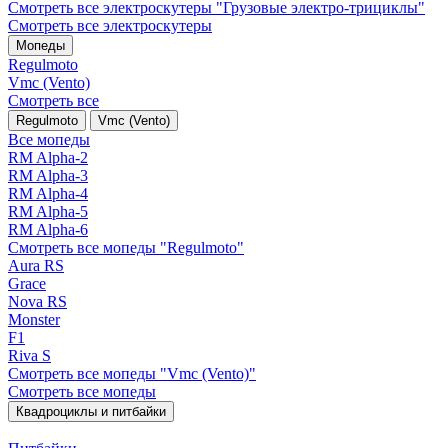
Смотреть все электро­скутеры "Грузовые электро‑трициклы"
Смотреть все электро­скутеры
Мопеды
Regulmoto
Vmc (Vento)
Смотреть все
Regulmoto
Vmc (Vento)
Все мопеды
RM Alpha-2
RM Alpha-3
RM Alpha-4
RM Alpha-5
RM Alpha-6
Смотреть все мопеды "Regulmoto"
Aura RS
Grace
Nova RS
Monster
F1
Riva S
Смотреть все мопеды "Vmc (Vento)"
Смотреть все мопеды
Квадроциклы и питбайки