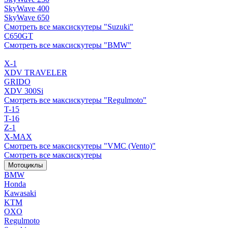
SkyWave 400
SkyWave 650
Смотреть все максискутеры "Suzuki"
C650GT
Смотреть все максискутеры "BMW"
X-1
XDV TRAVELER
GRIDO
XDV 300Si
Смотреть все максискутеры "Regulmoto"
T-15
T-16
Z-1
X-MAX
Смотреть все максискутеры "VMC (Vento)"
Смотреть все максискутеры
Мотоциклы
BMW
Honda
Kawasaki
KTM
OXO
Regulmoto