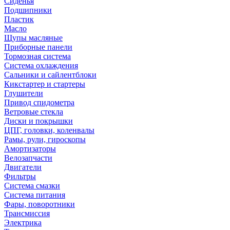
Сиденья
Подшипники
Пластик
Масло
Щупы масляные
Приборные панели
Тормозная система
Система охлаждения
Сальники и сайлентблоки
Кикстартер и стартеры
Глушители
Привод спидометра
Ветровые стекла
Диски и покрышки
ЦПГ, головки, коленвалы
Рамы, рули, гироскопы
Амортизаторы
Велозапчасти
Двигатели
Фильтры
Система смазки
Система питания
Фары, поворотники
Трансмиссия
Электрика