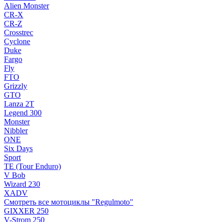
Alien Monster
CR-X
CR-Z
Crosstrec
Cyclone
Duke
Fargo
Fly
FTO
Grizzly
GTO
Lanza 2T
Legend 300
Monster
Nibbler
ONE
Six Days
Sport
TE (Tour Enduro)
V Bob
Wizard 230
XADV
Смотреть все мотоциклы "Regulmoto"
GIXXER 250
V-Strom 250