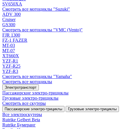
SV650XA
Смотреть все мотоциклы "Suzuki"
ADV 300
Cruiser
GS300
Смотреть все мотоциклы "VMC (Vento)"
FJR 1300
FZ-1 FAZER
MT-03
MT-07
XT660X
YZF-R1
YZF-R25
YZF-R3
Смотреть все мотоциклы "Yamaha"
Смотреть все мотоциклы
Электротранспорт
Пассажирские электро‑трициклы
Грузовые электро‑трициклы
Смотреть все скутеры
Пассажирские электро‑трициклы
Грузовые электро‑трициклы
Все электро­скутеры
Rutrike Gelbert Beta
Rutrike Бумеранг