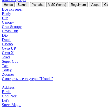
Honda
Suzuki
Yamaha
VMC (Vento)
Regulmoto
Vespa
Gl
Все скутеры
Benly
Bite
Canopy
Crea Scoopy
Cross Cub
Dio
Dunk
Giorno
Gyro UP
Gyro X
Joker
Super Cub
Tact
Today
Zoomer
Смотреть все скутеры "Honda"
Address
Birdie
Choi Nori
Let's
Street Magic