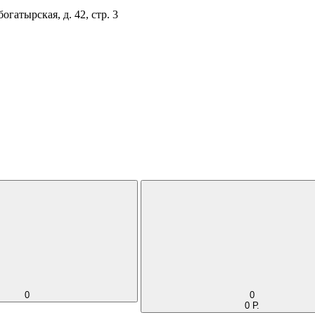
огатырская, д. 42, стр. 3
0
0
0 Р.