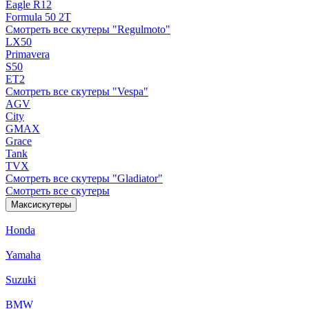
Eagle R12
Formula 50 2Т
Смотреть все скутеры "Regulmoto"
LX50
Primavera
S50
ET2
Смотреть все скутеры "Vespa"
AGV
City
GMAX
Grace
Tank
TVX
Смотреть все скутеры "Gladiator"
Смотреть все скутеры
Максискутеры
Honda
Yamaha
Suzuki
BMW