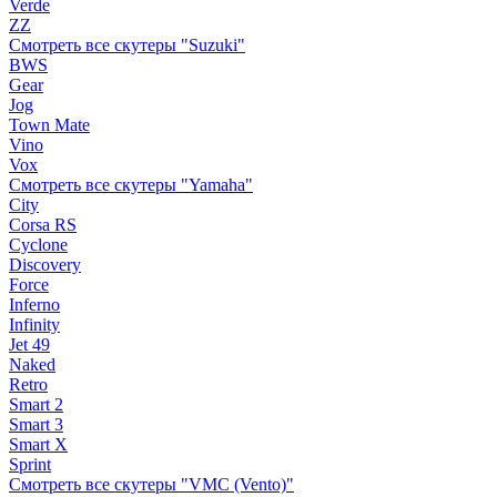
Verde
ZZ
Смотреть все скутеры "Suzuki"
BWS
Gear
Jog
Town Mate
Vino
Vox
Смотреть все скутеры "Yamaha"
City
Corsa RS
Cyclone
Discovery
Force
Inferno
Infinity
Jet 49
Naked
Retro
Smart 2
Smart 3
Smart X
Sprint
Смотреть все скутеры "VMC (Vento)"