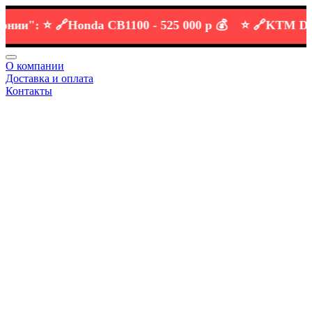
":
⭐️ 🔗
Honda CB1100 -
525 000 р 💰
⭐️ 🔗
KTM DUKE 6
О компании
Доставка и оплата
Контакты