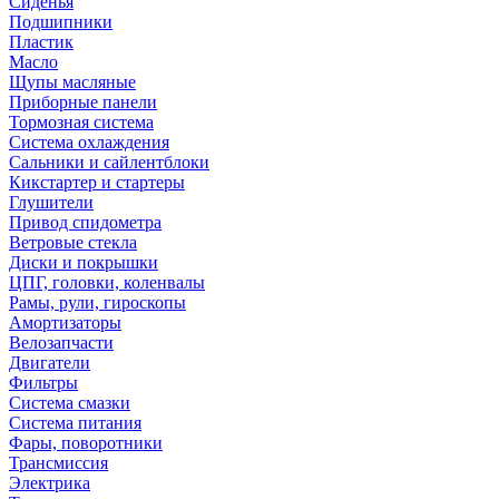
Сиденья
Подшипники
Пластик
Масло
Щупы масляные
Приборные панели
Тормозная система
Система охлаждения
Сальники и сайлентблоки
Кикстартер и стартеры
Глушители
Привод спидометра
Ветровые стекла
Диски и покрышки
ЦПГ, головки, коленвалы
Рамы, рули, гироскопы
Амортизаторы
Велозапчасти
Двигатели
Фильтры
Система смазки
Система питания
Фары, поворотники
Трансмиссия
Электрика