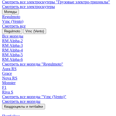
Смотреть все электро­скутеры "Грузовые электро‑трициклы"
Смотреть все электро­скутеры
Мопеды
Regulmoto
Vmc (Vento)
Смотреть все
Regulmoto
Vmc (Vento)
Все мопеды
RM Alpha-2
RM Alpha-3
RM Alpha-4
RM Alpha-5
RM Alpha-6
Смотреть все мопеды "Regulmoto"
Aura RS
Grace
Nova RS
Monster
F1
Riva S
Смотреть все мопеды "Vmc (Vento)"
Смотреть все мопеды
Квадроциклы и питбайки