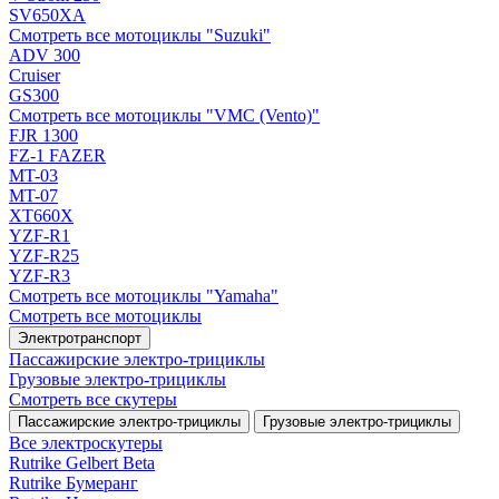
SV650XA
Смотреть все мотоциклы "Suzuki"
ADV 300
Cruiser
GS300
Смотреть все мотоциклы "VMC (Vento)"
FJR 1300
FZ-1 FAZER
MT-03
MT-07
XT660X
YZF-R1
YZF-R25
YZF-R3
Смотреть все мотоциклы "Yamaha"
Смотреть все мотоциклы
Электротранспорт
Пассажирские электро‑трициклы
Грузовые электро‑трициклы
Смотреть все скутеры
Пассажирские электро‑трициклы
Грузовые электро‑трициклы
Все электро­скутеры
Rutrike Gelbert Beta
Rutrike Бумеранг