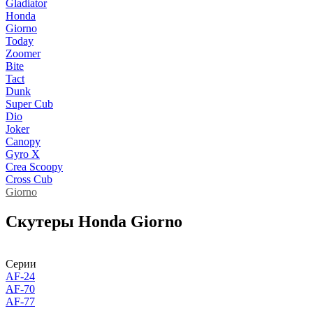
Gladiator
Honda
Giorno
Today
Zoomer
Bite
Tact
Dunk
Super Cub
Dio
Joker
Canopy
Gyro X
Crea Scoopy
Cross Cub
Giorno
Cкутеры Honda Giorno
Серии
AF-24
AF-70
AF-77