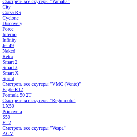
Смотреть все скутеры "Yamaha"
City
Corsa RS
Cyclone
Discovery
Force
Inferno
Infinity
Jet 49
Naked
Retro
Smart 2
Smart 3
Smart X
Sprint
Смотреть все скутеры "VMC (Vento)"
Eagle R12
Formula 50 2Т
Смотреть все скутеры "Regulmoto"
LX50
Primavera
S50
ET2
Смотреть все скутеры "Vespa"
AGV