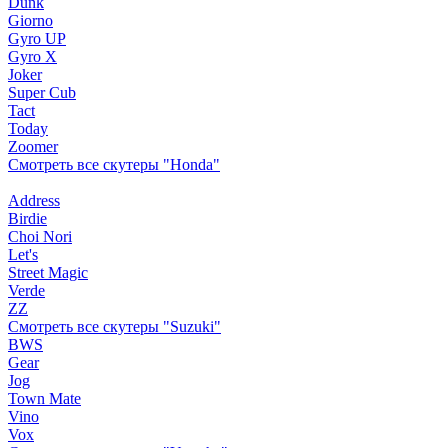
Dunk
Giorno
Gyro UP
Gyro X
Joker
Super Cub
Tact
Today
Zoomer
Смотреть все скутеры "Honda"
Address
Birdie
Choi Nori
Let's
Street Magic
Verde
ZZ
Смотреть все скутеры "Suzuki"
BWS
Gear
Jog
Town Mate
Vino
Vox