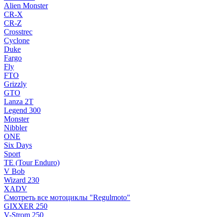
Alien Monster
CR-X
CR-Z
Crosstrec
Cyclone
Duke
Fargo
Fly
FTO
Grizzly
GTO
Lanza 2T
Legend 300
Monster
Nibbler
ONE
Six Days
Sport
TE (Tour Enduro)
V Bob
Wizard 230
XADV
Смотреть все мотоциклы "Regulmoto"
GIXXER 250
V-Strom 250