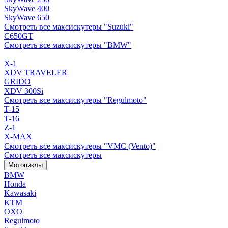
SkyWave 400
SkyWave 650
Смотреть все максискутеры "Suzuki"
C650GT
Смотреть все максискутеры "BMW"
X-1
XDV TRAVELER
GRIDO
XDV 300Si
Смотреть все максискутеры "Regulmoto"
T-15
T-16
Z-1
X-MAX
Смотреть все максискутеры "VMC (Vento)"
Смотреть все максискутеры
Мотоциклы
BMW
Honda
Kawasaki
KTM
OXO
Regulmoto