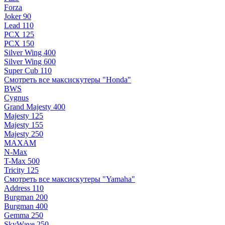
Forza
Joker 90
Lead 110
PCX 125
PCX 150
Silver Wing 400
Silver Wing 600
Super Cub 110
Смотреть все максискутеры "Honda"
BWS
Cygnus
Grand Majesty 400
Majesty 125
Majesty 155
Majesty 250
MAXAM
N-Max
T-Max 500
Tricity 125
Смотреть все максискутеры "Yamaha"
Address 110
Burgman 200
Burgman 400
Gemma 250
SkyWave 250