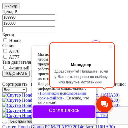
Фильтр
Цена, Р.
Бренд
Honda
Серия
AF70
Мы используем cookie-файлы,
AF77
чтобы учесть ваши
Тип двигателя
Менеджер
предпочтения и улучшить
4-тактный
работу сайта. Продолжая
Здравствуйте! Напишите, если
просмотр, вы соглашаетесь с
ПОДОБРАТЬ
Сбросить
у Вас есть вопросы по выбору
их использованием.
или покупке мототехники.
Для дополнительной
Сортировать:
Сортировать по наличию:
информации ознакомьтесь с
«
Политикой использования
cookie-файлов
». Спасибо, что
вы с нами!
Соглашаюсь
Быстрый просмотр
Скутер Honda Giorno PGM-FI AF70 2014г. (арт. 116HA30)