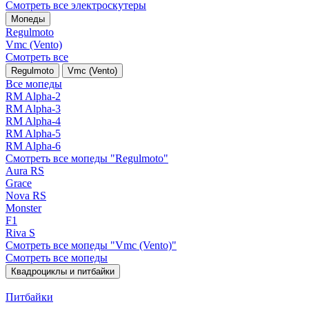
Смотреть все электро­скутеры
Мопеды
Regulmoto
Vmc (Vento)
Смотреть все
Regulmoto
Vmc (Vento)
Все мопеды
RM Alpha-2
RM Alpha-3
RM Alpha-4
RM Alpha-5
RM Alpha-6
Смотреть все мопеды "Regulmoto"
Aura RS
Grace
Nova RS
Monster
F1
Riva S
Смотреть все мопеды "Vmc (Vento)"
Смотреть все мопеды
Квадроциклы и питбайки
Питбайки