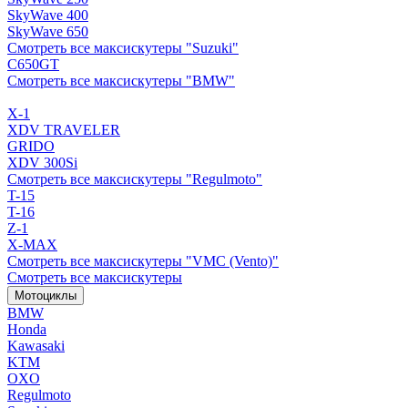
SkyWave 400
SkyWave 650
Смотреть все максискутеры "Suzuki"
C650GT
Смотреть все максискутеры "BMW"
X-1
XDV TRAVELER
GRIDO
XDV 300Si
Смотреть все максискутеры "Regulmoto"
T-15
T-16
Z-1
X-MAX
Смотреть все максискутеры "VMC (Vento)"
Смотреть все максискутеры
Мотоциклы
BMW
Honda
Kawasaki
KTM
OXO
Regulmoto