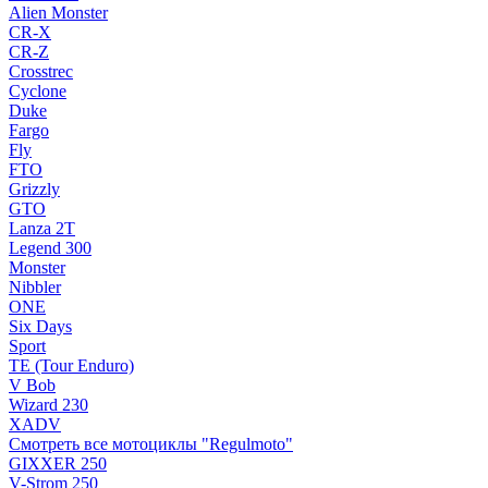
Alien Monster
CR-X
CR-Z
Crosstrec
Cyclone
Duke
Fargo
Fly
FTO
Grizzly
GTO
Lanza 2T
Legend 300
Monster
Nibbler
ONE
Six Days
Sport
TE (Tour Enduro)
V Bob
Wizard 230
XADV
Смотреть все мотоциклы "Regulmoto"
GIXXER 250
V-Strom 250