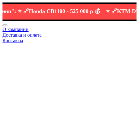
":
⭐️ 🔗
Honda CB1100 -
525 000 р 💰
⭐️ 🔗
KTM DUKE 6
О компании
Доставка и оплата
Контакты