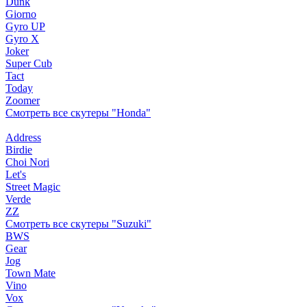
Dunk
Giorno
Gyro UP
Gyro X
Joker
Super Cub
Tact
Today
Zoomer
Смотреть все скутеры "Honda"
Address
Birdie
Choi Nori
Let's
Street Magic
Verde
ZZ
Смотреть все скутеры "Suzuki"
BWS
Gear
Jog
Town Mate
Vino
Vox