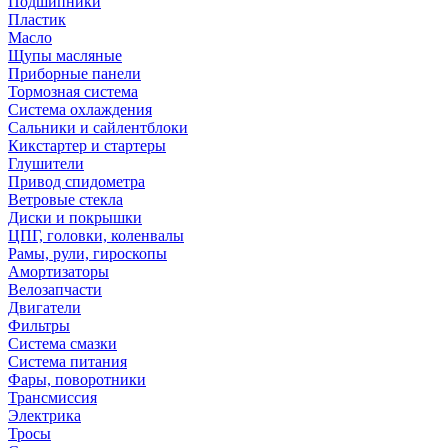
Подшипники
Пластик
Масло
Щупы масляные
Приборные панели
Тормозная система
Система охлаждения
Сальники и сайлентблоки
Кикстартер и стартеры
Глушители
Привод спидометра
Ветровые стекла
Диски и покрышки
ЦПГ, головки, коленвалы
Рамы, рули, гироскопы
Амортизаторы
Велозапчасти
Двигатели
Фильтры
Система смазки
Система питания
Фары, поворотники
Трансмиссия
Электрика
Тросы