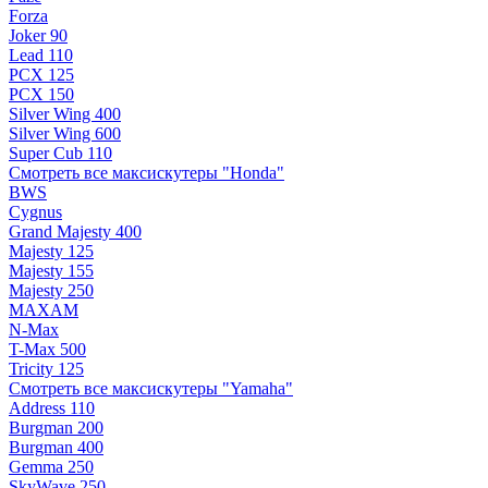
Forza
Joker 90
Lead 110
PCX 125
PCX 150
Silver Wing 400
Silver Wing 600
Super Cub 110
Смотреть все максискутеры "Honda"
BWS
Cygnus
Grand Majesty 400
Majesty 125
Majesty 155
Majesty 250
MAXAM
N-Max
T-Max 500
Tricity 125
Смотреть все максискутеры "Yamaha"
Address 110
Burgman 200
Burgman 400
Gemma 250
SkyWave 250