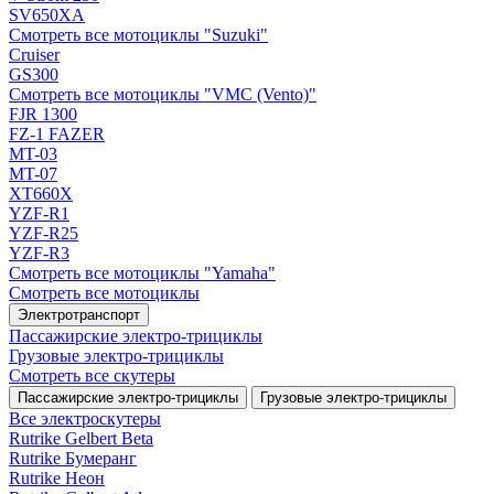
SV650XA
Смотреть все мотоциклы "Suzuki"
Cruiser
GS300
Смотреть все мотоциклы "VMC (Vento)"
FJR 1300
FZ-1 FAZER
MT-03
MT-07
XT660X
YZF-R1
YZF-R25
YZF-R3
Смотреть все мотоциклы "Yamaha"
Смотреть все мотоциклы
Электротранспорт
Пассажирские электро‑трициклы
Грузовые электро‑трициклы
Смотреть все скутеры
Пассажирские электро‑трициклы
Грузовые электро‑трициклы
Все электро­скутеры
Rutrike Gelbert Beta
Rutrike Бумеранг
Rutrike Неон