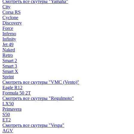
Смотреть все скутеры "Yamaha"
City
Corsa RS
Cyclone
Discovery
Force
Inferno
Infinity
Jet 49
Naked
Retro
Smart 2
Smart 3
Smart X
Sprint
Смотреть все скутеры "VMC (Vento)"
Eagle R12
Formula 50 2Т
Смотреть все скутеры "Regulmoto"
LX50
Primavera
S50
ET2
Смотреть все скутеры "Vespa"
AGV