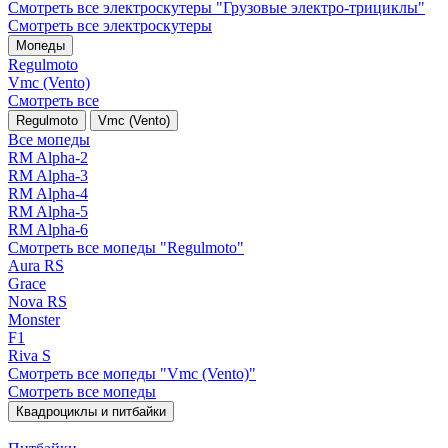
Смотреть все электро­скутеры "Грузовые электро‑трициклы"
Смотреть все электро­скутеры
Мопеды
Regulmoto
Vmc (Vento)
Смотреть все
Regulmoto
Vmc (Vento)
Все мопеды
RM Alpha-2
RM Alpha-3
RM Alpha-4
RM Alpha-5
RM Alpha-6
Смотреть все мопеды "Regulmoto"
Aura RS
Grace
Nova RS
Monster
F1
Riva S
Смотреть все мопеды "Vmc (Vento)"
Смотреть все мопеды
Квадроциклы и питбайки