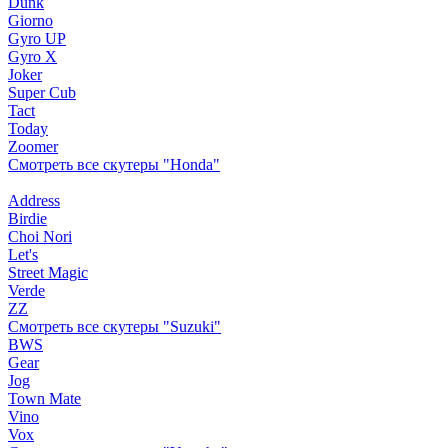
Dunk
Giorno
Gyro UP
Gyro X
Joker
Super Cub
Tact
Today
Zoomer
Смотреть все скутеры "Honda"
Address
Birdie
Choi Nori
Let's
Street Magic
Verde
ZZ
Смотреть все скутеры "Suzuki"
BWS
Gear
Jog
Town Mate
Vino
Vox