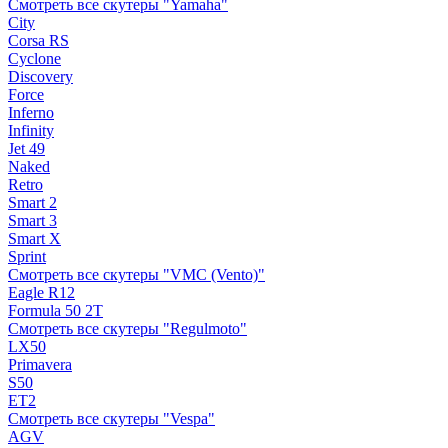
Смотреть все скутеры "Yamaha"
City
Corsa RS
Cyclone
Discovery
Force
Inferno
Infinity
Jet 49
Naked
Retro
Smart 2
Smart 3
Smart X
Sprint
Смотреть все скутеры "VMC (Vento)"
Eagle R12
Formula 50 2Т
Смотреть все скутеры "Regulmoto"
LX50
Primavera
S50
ET2
Смотреть все скутеры "Vespa"
AGV