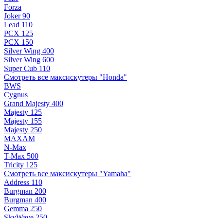
Forza
Joker 90
Lead 110
PCX 125
PCX 150
Silver Wing 400
Silver Wing 600
Super Cub 110
Смотреть все максискутеры "Honda"
BWS
Cygnus
Grand Majesty 400
Majesty 125
Majesty 155
Majesty 250
MAXAM
N-Max
T-Max 500
Tricity 125
Смотреть все максискутеры "Yamaha"
Address 110
Burgman 200
Burgman 400
Gemma 250
SkyWave 250