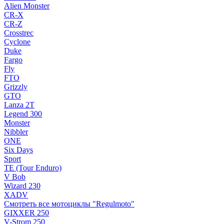
Alien Monster
CR-X
CR-Z
Crosstrec
Cyclone
Duke
Fargo
Fly
FTO
Grizzly
GTO
Lanza 2T
Legend 300
Monster
Nibbler
ONE
Six Days
Sport
TE (Tour Enduro)
V Bob
Wizard 230
XADV
Смотреть все мотоциклы "Regulmoto"
GIXXER 250
V-Strom 250