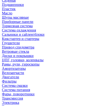
Сиденья
Подшипники
Пластик
Масло
Щупы масляные
Приборные панели
Тормозная система
Система охлаждения
Сальники и сайлентблоки
Кикстартер и стартеры
Глушители
Привод спидометра
Ветровые стекла
Диски и покрышки
ЦПГ, головки, коленвалы
Рамы, рули, гироскопы
Амортизаторы
Велозапчасти
Двигатели
Фильтры
Система смазки
Система питания
Фары, поворотники
Трансмиссия
Электрика