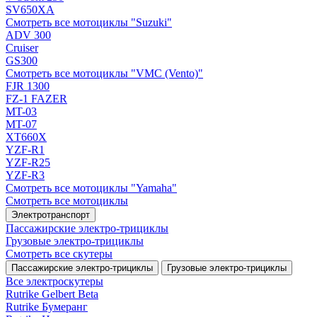
SV650XA
Смотреть все мотоциклы "Suzuki"
ADV 300
Cruiser
GS300
Смотреть все мотоциклы "VMC (Vento)"
FJR 1300
FZ-1 FAZER
MT-03
MT-07
XT660X
YZF-R1
YZF-R25
YZF-R3
Смотреть все мотоциклы "Yamaha"
Смотреть все мотоциклы
Электротранспорт
Пассажирские электро‑трициклы
Грузовые электро‑трициклы
Смотреть все скутеры
Пассажирские электро‑трициклы
Грузовые электро‑трициклы
Все электро­скутеры
Rutrike Gelbert Beta
Rutrike Бумеранг