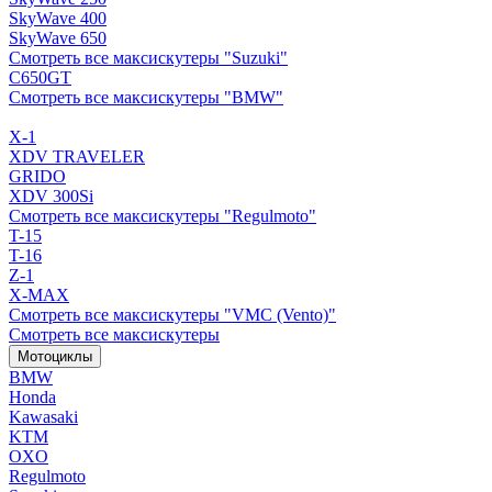
SkyWave 400
SkyWave 650
Смотреть все максискутеры "Suzuki"
C650GT
Смотреть все максискутеры "BMW"
X-1
XDV TRAVELER
GRIDO
XDV 300Si
Смотреть все максискутеры "Regulmoto"
T-15
T-16
Z-1
X-MAX
Смотреть все максискутеры "VMC (Vento)"
Смотреть все максискутеры
Мотоциклы
BMW
Honda
Kawasaki
KTM
OXO
Regulmoto