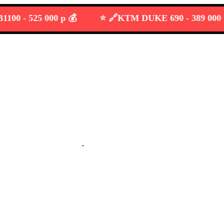
 -
525 000 р 💰
⭐️ 🔗
KTM DUKE 690 -
389 000 р 💰