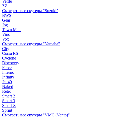
Verde
ZZ
Смотреть все скутеры "Suzuki"
BWS
Gear
Jog
Town Mate
Vino
Vox
Смотреть все скутеры "Yamaha"
City
Corsa RS
Cyclone
Discovery
Force
Inferno
Infinity
Jet 49
Naked
Retro
Smart 2
Smart 3
Smart X
Sprint
Смотреть все скутеры "VMC (Vento)"