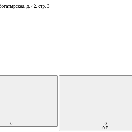
огатырская, д. 42, стр. 3
0
0
0 Р.