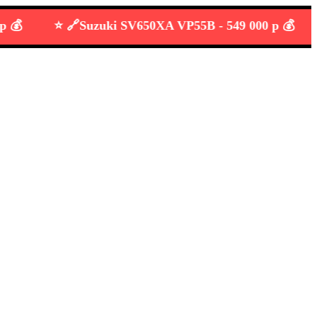
⭐️ 🔗
Suzuki SV650XA VP55B -
549 000 р 💰
⭐️ 