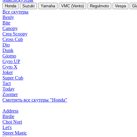
Honda
Suzuki
Yamaha
VMC (Vento)
Regulmoto
Vespa
Gl
Все скутеры
Benly
Bite
Canopy
Crea Scoopy
Cross Cub
Dio
Dunk
Giorno
Gyro UP
Gyro X
Joker
Super Cub
Tact
Today
Zoomer
Смотреть все скутеры "Honda"
Address
Birdie
Choi Nori
Let's
Street Magic