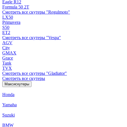
Eagle R12
Formula 50 2Т
Смотреть все скутеры "Regulmoto"
LX50
Primavera
S50
ET2
Смотреть все скутеры "Vespa"
AGV
City
GMAX
Grace
Tank
TVX
Смотреть все скутеры "Gladiator"
Смотреть все скутеры
Максискутеры
Honda
Yamaha
Suzuki
BMW