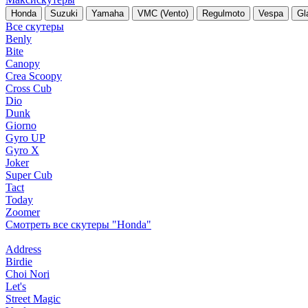
Honda
Suzuki
Yamaha
VMC (Vento)
Regulmoto
Vespa
Gl
Все скутеры
Benly
Bite
Canopy
Crea Scoopy
Cross Cub
Dio
Dunk
Giorno
Gyro UP
Gyro X
Joker
Super Cub
Tact
Today
Zoomer
Смотреть все скутеры "Honda"
Address
Birdie
Choi Nori
Let's
Street Magic