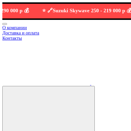
00 р 💰
⭐️ 🔗
Suzuki Skywave 250 -
219 000 р 💰
О компании
Доставка и оплата
Контакты