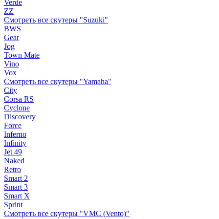
Verde
ZZ
Смотреть все скутеры "Suzuki"
BWS
Gear
Jog
Town Mate
Vino
Vox
Смотреть все скутеры "Yamaha"
City
Corsa RS
Cyclone
Discovery
Force
Inferno
Infinity
Jet 49
Naked
Retro
Smart 2
Smart 3
Smart X
Sprint
Смотреть все скутеры "VMC (Vento)"