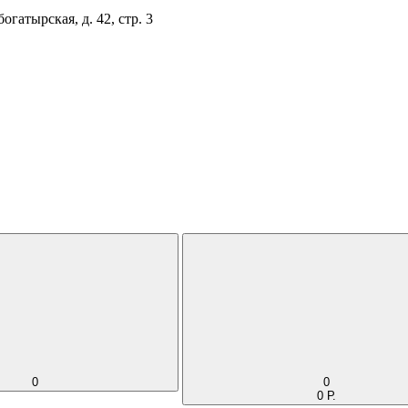
огатырская, д. 42, стр. 3
0
0
0 Р.