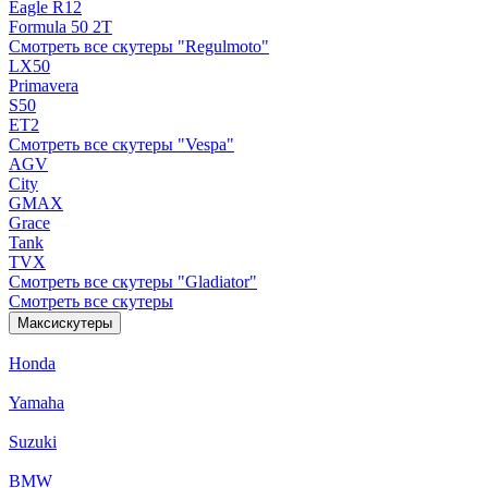
Eagle R12
Formula 50 2Т
Смотреть все скутеры "Regulmoto"
LX50
Primavera
S50
ET2
Смотреть все скутеры "Vespa"
AGV
City
GMAX
Grace
Tank
TVX
Смотреть все скутеры "Gladiator"
Смотреть все скутеры
Максискутеры
Honda
Yamaha
Suzuki
BMW