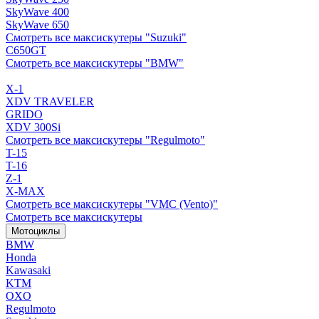
SkyWave 400
SkyWave 650
Смотреть все максискутеры "Suzuki"
C650GT
Смотреть все максискутеры "BMW"
X-1
XDV TRAVELER
GRIDO
XDV 300Si
Смотреть все максискутеры "Regulmoto"
T-15
T-16
Z-1
X-MAX
Смотреть все максискутеры "VMC (Vento)"
Смотреть все максискутеры
Мотоциклы
BMW
Honda
Kawasaki
KTM
OXO
Regulmoto