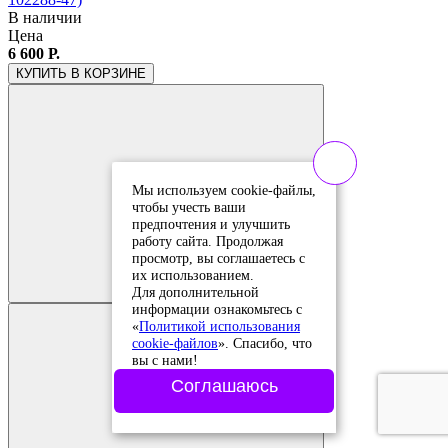
В наличии
Цена
6 600 Р.
КУПИТЬ
В КОРЗИНЕ
Мы используем cookie-файлы,
чтобы учесть ваши
предпочтения и улучшить
работу сайта. Продолжая
Добавить в
просмотр, вы соглашаетесь с
сравнение
их использованием.
Добавлено в
Для дополнительной
сравнение
информации ознакомьтесь с
«
Политикой использования
cookie-файлов
». Спасибо, что
вы с нами!
Соглашаюсь