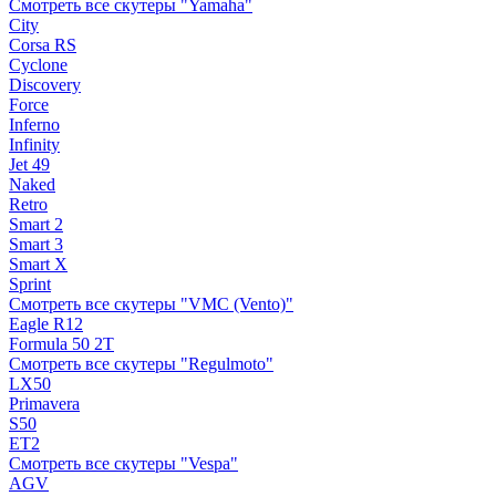
Смотреть все скутеры "Yamaha"
City
Corsa RS
Cyclone
Discovery
Force
Inferno
Infinity
Jet 49
Naked
Retro
Smart 2
Smart 3
Smart X
Sprint
Смотреть все скутеры "VMC (Vento)"
Eagle R12
Formula 50 2Т
Смотреть все скутеры "Regulmoto"
LX50
Primavera
S50
ET2
Смотреть все скутеры "Vespa"
AGV