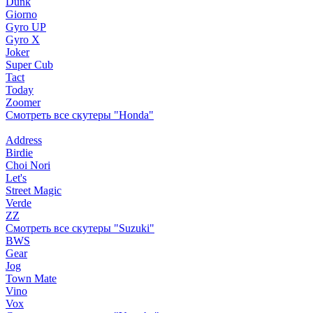
Dunk
Giorno
Gyro UP
Gyro X
Joker
Super Cub
Tact
Today
Zoomer
Смотреть все скутеры "Honda"
Address
Birdie
Choi Nori
Let's
Street Magic
Verde
ZZ
Смотреть все скутеры "Suzuki"
BWS
Gear
Jog
Town Mate
Vino
Vox