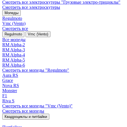
Смотреть все электро­скутеры "Грузовые электро‑трициклы"
Смотреть все электро­скутеры
Мопеды
Regulmoto
Vmc (Vento)
Смотреть все
Regulmoto
Vmc (Vento)
Все мопеды
RM Alpha-2
RM Alpha-3
RM Alpha-4
RM Alpha-5
RM Alpha-6
Смотреть все мопеды "Regulmoto"
Aura RS
Grace
Nova RS
Monster
F1
Riva S
Смотреть все мопеды "Vmc (Vento)"
Смотреть все мопеды
Квадроциклы и питбайки