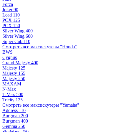
Forza
Joker 90
Lead 110
PCX 125
PCX 150
Silver Wing 400
Silver Wing 600
Super Cub 110
Смотреть все максискутеры "Honda"
BWS
Cygnus
Grand Majesty 400
Majesty 125
Majesty 155
Majesty 250
MAXAM
N-Max
T-Max 500
Tricity 125
Смотреть все максискутеры "Yamaha"
Address 110
Burgman 200
Burgman 400
Gemma 250
SkyWave 250