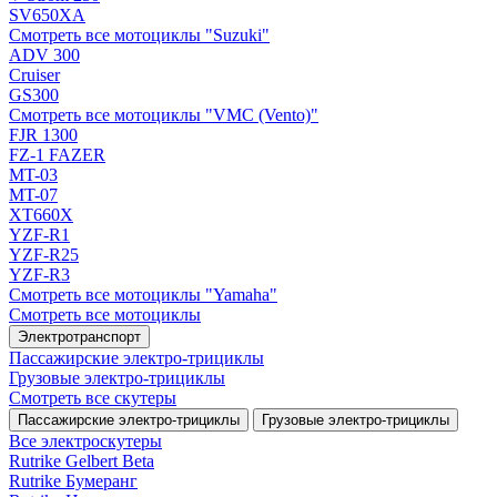
SV650XA
Смотреть все мотоциклы "Suzuki"
ADV 300
Cruiser
GS300
Смотреть все мотоциклы "VMC (Vento)"
FJR 1300
FZ-1 FAZER
MT-03
MT-07
XT660X
YZF-R1
YZF-R25
YZF-R3
Смотреть все мотоциклы "Yamaha"
Смотреть все мотоциклы
Электротранспорт
Пассажирские электро‑трициклы
Грузовые электро‑трициклы
Смотреть все скутеры
Пассажирские электро‑трициклы
Грузовые электро‑трициклы
Все электро­скутеры
Rutrike Gelbert Beta
Rutrike Бумеранг