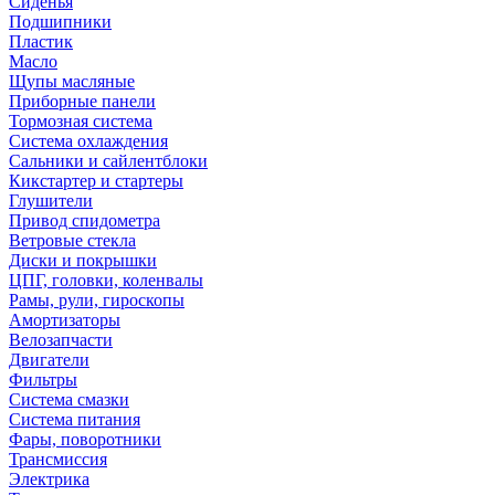
Сиденья
Подшипники
Пластик
Масло
Щупы масляные
Приборные панели
Тормозная система
Система охлаждения
Сальники и сайлентблоки
Кикстартер и стартеры
Глушители
Привод спидометра
Ветровые стекла
Диски и покрышки
ЦПГ, головки, коленвалы
Рамы, рули, гироскопы
Амортизаторы
Велозапчасти
Двигатели
Фильтры
Система смазки
Система питания
Фары, поворотники
Трансмиссия
Электрика