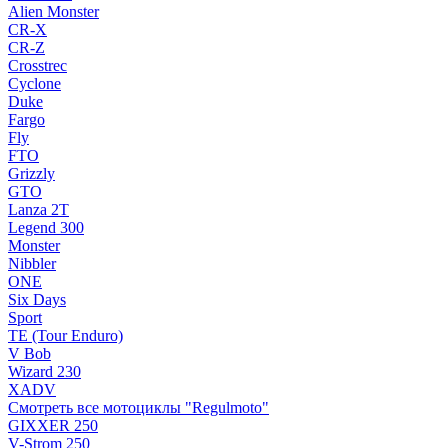
Alien Monster
CR-X
CR-Z
Crosstrec
Cyclone
Duke
Fargo
Fly
FTO
Grizzly
GTO
Lanza 2T
Legend 300
Monster
Nibbler
ONE
Six Days
Sport
TE (Tour Enduro)
V Bob
Wizard 230
XADV
Смотреть все мотоциклы "Regulmoto"
GIXXER 250
V-Strom 250