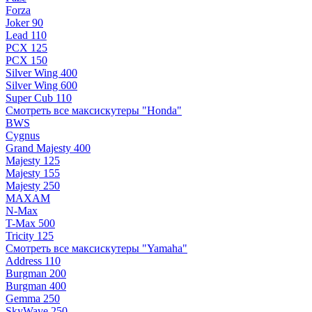
Forza
Joker 90
Lead 110
PCX 125
PCX 150
Silver Wing 400
Silver Wing 600
Super Cub 110
Смотреть все максискутеры "Honda"
BWS
Cygnus
Grand Majesty 400
Majesty 125
Majesty 155
Majesty 250
MAXAM
N-Max
T-Max 500
Tricity 125
Смотреть все максискутеры "Yamaha"
Address 110
Burgman 200
Burgman 400
Gemma 250
SkyWave 250