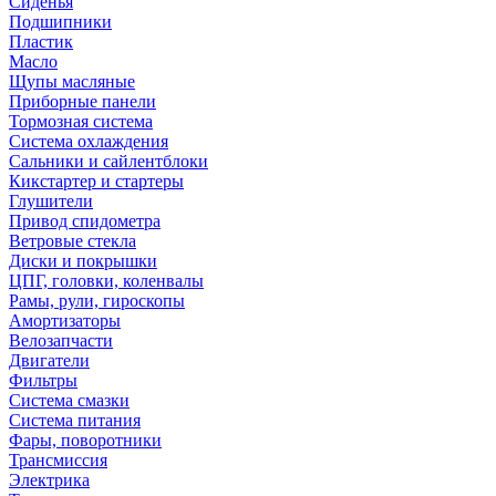
Сиденья
Подшипники
Пластик
Масло
Щупы масляные
Приборные панели
Тормозная система
Система охлаждения
Сальники и сайлентблоки
Кикстартер и стартеры
Глушители
Привод спидометра
Ветровые стекла
Диски и покрышки
ЦПГ, головки, коленвалы
Рамы, рули, гироскопы
Амортизаторы
Велозапчасти
Двигатели
Фильтры
Система смазки
Система питания
Фары, поворотники
Трансмиссия
Электрика