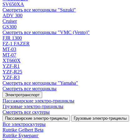
SV650XA
Смотреть все мотоциклы "Suzuki"
ADV 300
Cruiser
GS300
Смотреть все мотоциклы "VMC (Vento)"
FJR 1300
FZ-1 FAZER
MT-03
MT-07
XT660X
YZF-R1
YZF-R25
YZF-R3
Смотреть все мотоциклы "Yamaha"
Смотреть все мотоциклы
Электротранспорт
Пассажирские электро‑трициклы
Грузовые электро‑трициклы
Смотреть все скутеры
Пассажирские электро‑трициклы
Грузовые электро‑трициклы
Все электро­скутеры
Rutrike Gelbert Beta
Rutrike Бумеранг