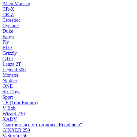
Alien Monster
CR-X
CR-Z
Crosstrec
Cyclone
Duke
Fargo
Fly
FTO
Grizzly
GTO
Lanza 2T
Legend 300
Monster
Nibbler
ONE
Six Days
Sport
TE (Tour Enduro)
V Bob
Wizard 230
XADV
Смотреть все мотоциклы "Regulmoto"
GIXXER 250
V-Strom 250