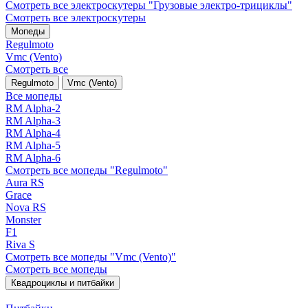
Смотреть все электро­скутеры "Грузовые электро‑трициклы"
Смотреть все электро­скутеры
Мопеды
Regulmoto
Vmc (Vento)
Смотреть все
Regulmoto
Vmc (Vento)
Все мопеды
RM Alpha-2
RM Alpha-3
RM Alpha-4
RM Alpha-5
RM Alpha-6
Смотреть все мопеды "Regulmoto"
Aura RS
Grace
Nova RS
Monster
F1
Riva S
Смотреть все мопеды "Vmc (Vento)"
Смотреть все мопеды
Квадроциклы и питбайки