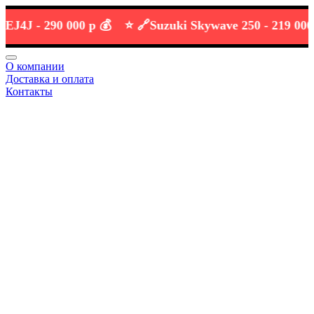
J -
290 000 р 💰
⭐️ 🔗
Suzuki Skywave 250 -
219 000 р 💰
О компании
Доставка и оплата
Контакты