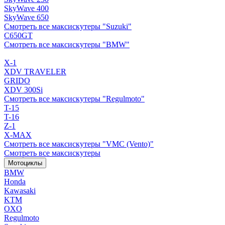
SkyWave 400
SkyWave 650
Смотреть все максискутеры "Suzuki"
C650GT
Смотреть все максискутеры "BMW"
X-1
XDV TRAVELER
GRIDO
XDV 300Si
Смотреть все максискутеры "Regulmoto"
T-15
T-16
Z-1
X-MAX
Смотреть все максискутеры "VMC (Vento)"
Смотреть все максискутеры
Мотоциклы
BMW
Honda
Kawasaki
KTM
OXO
Regulmoto