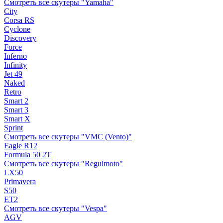
Смотреть все скутеры "Yamaha"
City
Corsa RS
Cyclone
Discovery
Force
Inferno
Infinity
Jet 49
Naked
Retro
Smart 2
Smart 3
Smart X
Sprint
Смотреть все скутеры "VMC (Vento)"
Eagle R12
Formula 50 2Т
Смотреть все скутеры "Regulmoto"
LX50
Primavera
S50
ET2
Смотреть все скутеры "Vespa"
AGV