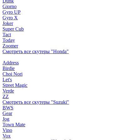
Dunk
Giorno
Gyro UP
Gyro X
Joker
Super Cub
Tact
Today
Zoomer
Смотреть все скутеры "Honda"
Address
Birdie
Choi Nori
Let's
Street Magic
Verde
ZZ
Смотреть все скутеры "Suzuki"
BWS
Gear
Jog
Town Mate
Vino
Vox