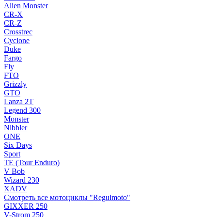
Alien Monster
CR-X
CR-Z
Crosstrec
Cyclone
Duke
Fargo
Fly
FTO
Grizzly
GTO
Lanza 2T
Legend 300
Monster
Nibbler
ONE
Six Days
Sport
TE (Tour Enduro)
V Bob
Wizard 230
XADV
Смотреть все мотоциклы "Regulmoto"
GIXXER 250
V-Strom 250