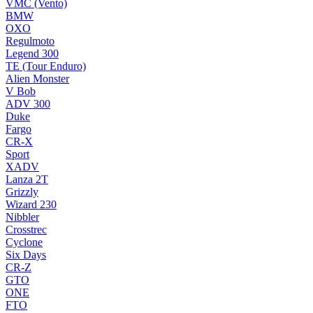
VMC (Vento)
BMW
OXO
Regulmoto
Legend 300
TE (Tour Enduro)
Alien Monster
V Bob
ADV 300
Duke
Fargo
CR-X
Sport
XADV
Lanza 2T
Grizzly
Wizard 230
Nibbler
Crosstrec
Cyclone
Six Days
CR-Z
GTO
ONE
FTO