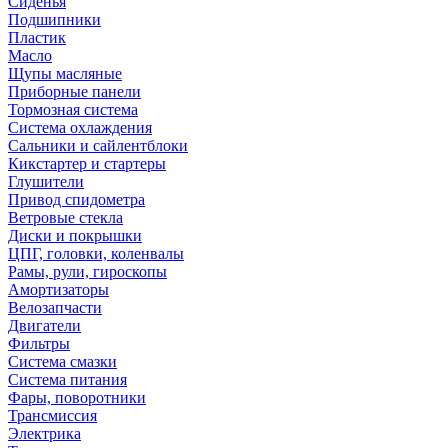
Сиденья
Подшипники
Пластик
Масло
Щупы масляные
Приборные панели
Тормозная система
Система охлаждения
Сальники и сайлентблоки
Кикстартер и стартеры
Глушители
Привод спидометра
Ветровые стекла
Диски и покрышки
ЦПГ, головки, коленвалы
Рамы, рули, гироскопы
Амортизаторы
Велозапчасти
Двигатели
Фильтры
Система смазки
Система питания
Фары, поворотники
Трансмиссия
Электрика