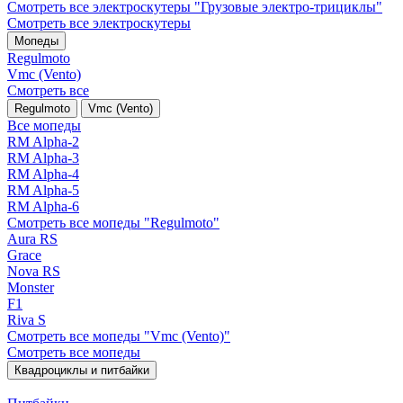
Смотреть все электро­скутеры "Грузовые электро‑трициклы"
Смотреть все электро­скутеры
Мопеды
Regulmoto
Vmc (Vento)
Смотреть все
Regulmoto
Vmc (Vento)
Все мопеды
RM Alpha-2
RM Alpha-3
RM Alpha-4
RM Alpha-5
RM Alpha-6
Смотреть все мопеды "Regulmoto"
Aura RS
Grace
Nova RS
Monster
F1
Riva S
Смотреть все мопеды "Vmc (Vento)"
Смотреть все мопеды
Квадроциклы и питбайки