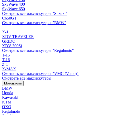
SkyWave 400
SkyWave 650
Смотреть все максискутеры "Suzuki"
C650GT
Смотреть все максискутеры "BMW"
X-1
XDV TRAVELER
GRIDO
XDV 300Si
Смотреть все максискутеры "Regulmoto"
T-15
T-16
Z-1
X-MAX
Смотреть все максискутеры "VMC (Vento)"
Смотреть все максискутеры
Мотоциклы
BMW
Honda
Kawasaki
KTM
OXO
Regulmoto