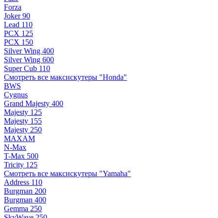
Forza
Joker 90
Lead 110
PCX 125
PCX 150
Silver Wing 400
Silver Wing 600
Super Cub 110
Смотреть все максискутеры "Honda"
BWS
Cygnus
Grand Majesty 400
Majesty 125
Majesty 155
Majesty 250
MAXAM
N-Max
T-Max 500
Tricity 125
Смотреть все максискутеры "Yamaha"
Address 110
Burgman 200
Burgman 400
Gemma 250
SkyWave 250