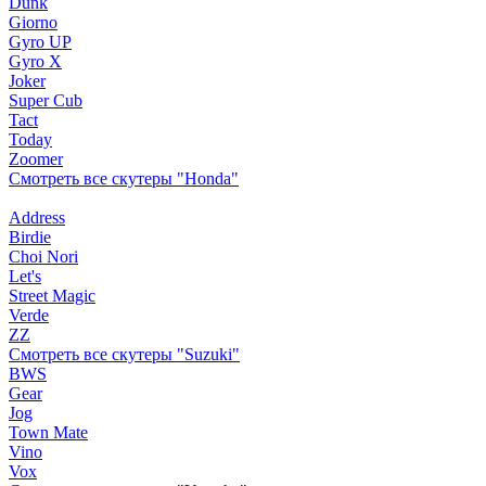
Dunk
Giorno
Gyro UP
Gyro X
Joker
Super Cub
Tact
Today
Zoomer
Смотреть все скутеры "Honda"
Address
Birdie
Choi Nori
Let's
Street Magic
Verde
ZZ
Смотреть все скутеры "Suzuki"
BWS
Gear
Jog
Town Mate
Vino
Vox