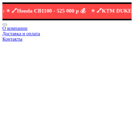
🔗
Honda CB1100 -
525 000 р 💰
⭐️ 🔗
KTM DUKE 690 -
О компании
Доставка и оплата
Контакты