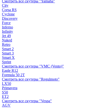
Смотреть все скутеры "Yamaha"
City
Corsa RS
Cyclone
Discovery
Force
Inferno
Infinity
Jet 49
Naked
Retro
Smart 2
Smart 3
Smart X
Sprint
Смотреть все скутеры "VMC (Vento)"
Eagle R12
Formula 50 2Т
Смотреть все скутеры "Regulmoto"
LX50
Primavera
S50
ET2
Смотреть все скутеры "Vespa"
AGV