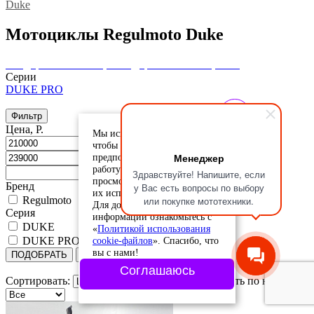
Duke
Мотоциклы Regulmoto Duke
Внедорожные мотоциклы
Дорожные мотоциклы
Серии
DUKE PRO
Фильтр
Цена, Р.
Мы используем cookie-файлы,
чтобы учесть ваши
Менеджер
предпочтения и улучшить
работу сайта. Продолжая
Здравствуйте! Напишите, если
просмотр, вы соглашаетесь с
Бренд
у Вас есть вопросы по выбору
их использованием.
или покупке мототехники.
Regulmoto
Для дополнительной
Серия
информации ознакомьтесь с
DUKE
«
Политикой использования
cookie-файлов
». Спасибо, что
DUKE PRO
вы с нами!
ПОДОБРАТЬ
Сбросить
Соглашаюсь
Сортировать:
Сортировать по наличию: