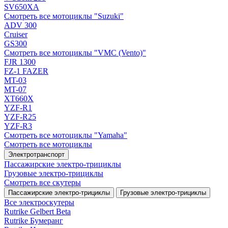
SV650XA
Смотреть все мотоциклы "Suzuki"
ADV 300
Cruiser
GS300
Смотреть все мотоциклы "VMC (Vento)"
FJR 1300
FZ-1 FAZER
MT-03
MT-07
XT660X
YZF-R1
YZF-R25
YZF-R3
Смотреть все мотоциклы "Yamaha"
Смотреть все мотоциклы
Электротранспорт
Пассажирские электро‑трициклы
Грузовые электро‑трициклы
Смотреть все скутеры
Пассажирские электро‑трициклы
Грузовые электро‑трициклы
Все электро­скутеры
Rutrike Gelbert Beta
Rutrike Бумеранг