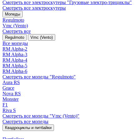
Смотреть все электро­скутеры "Грузовые электро‑трициклы"
Смотреть все электро­скутеры
Мопеды
Regulmoto
Vmc (Vento)
Смотреть все
Regulmoto
Vmc (Vento)
Все мопеды
RM Alpha-2
RM Alpha-3
RM Alpha-4
RM Alpha-5
RM Alpha-6
Смотреть все мопеды "Regulmoto"
Aura RS
Grace
Nova RS
Monster
F1
Riva S
Смотреть все мопеды "Vmc (Vento)"
Смотреть все мопеды
Квадроциклы и питбайки