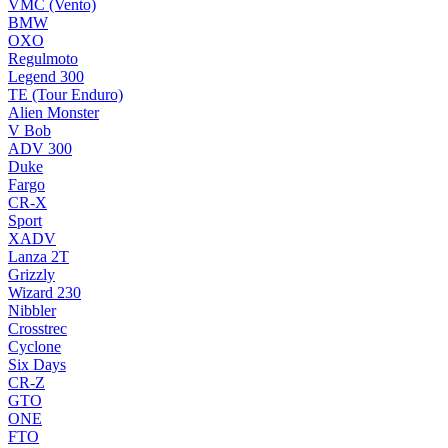
VMC (Vento)
BMW
OXO
Regulmoto
Legend 300
TE (Tour Enduro)
Alien Monster
V Bob
ADV 300
Duke
Fargo
CR-X
Sport
XADV
Lanza 2T
Grizzly
Wizard 230
Nibbler
Crosstrec
Cyclone
Six Days
CR-Z
GTO
ONE
FTO