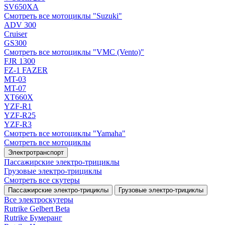
SV650XA
Смотреть все мотоциклы "Suzuki"
ADV 300
Cruiser
GS300
Смотреть все мотоциклы "VMC (Vento)"
FJR 1300
FZ-1 FAZER
MT-03
MT-07
XT660X
YZF-R1
YZF-R25
YZF-R3
Смотреть все мотоциклы "Yamaha"
Смотреть все мотоциклы
Электротранспорт
Пассажирские электро‑трициклы
Грузовые электро‑трициклы
Смотреть все скутеры
Пассажирские электро‑трициклы
Грузовые электро‑трициклы
Все электро­скутеры
Rutrike Gelbert Beta
Rutrike Бумеранг