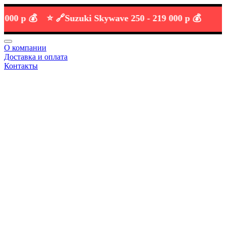
 р 💰
⭐️ 🔗
Suzuki Skywave 250 -
219 000 р 💰
О компании
Доставка и оплата
Контакты