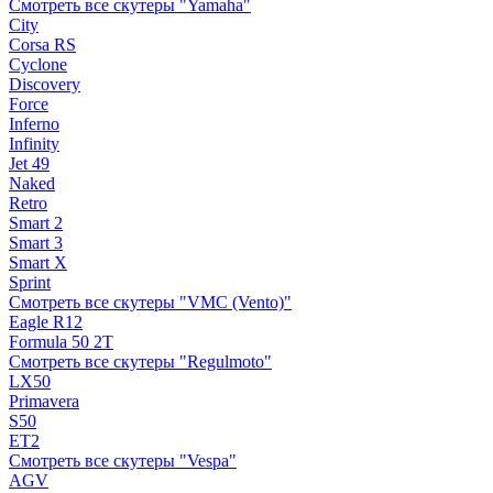
Смотреть все скутеры "Yamaha"
City
Corsa RS
Cyclone
Discovery
Force
Inferno
Infinity
Jet 49
Naked
Retro
Smart 2
Smart 3
Smart X
Sprint
Смотреть все скутеры "VMC (Vento)"
Eagle R12
Formula 50 2Т
Смотреть все скутеры "Regulmoto"
LX50
Primavera
S50
ET2
Смотреть все скутеры "Vespa"
AGV