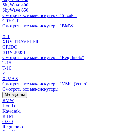
SkyWave 400
SkyWave 650
Смотреть все максискутеры "Suzuki"
C650GT
Смотреть все максискутеры "BMW"
X-1
XDV TRAVELER
GRIDO
XDV 300Si
Смотреть все максискутеры "Regulmoto"
T-15
T-16
Z-1
X-MAX
Смотреть все максискутеры "VMC (Vento)"
Смотреть все максискутеры
Мотоциклы
BMW
Honda
Kawasaki
KTM
OXO
Regulmoto