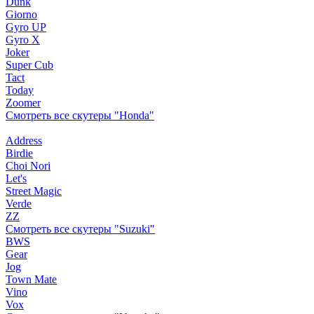
Dunk
Giorno
Gyro UP
Gyro X
Joker
Super Cub
Tact
Today
Zoomer
Смотреть все скутеры "Honda"
Address
Birdie
Choi Nori
Let's
Street Magic
Verde
ZZ
Смотреть все скутеры "Suzuki"
BWS
Gear
Jog
Town Mate
Vino
Vox