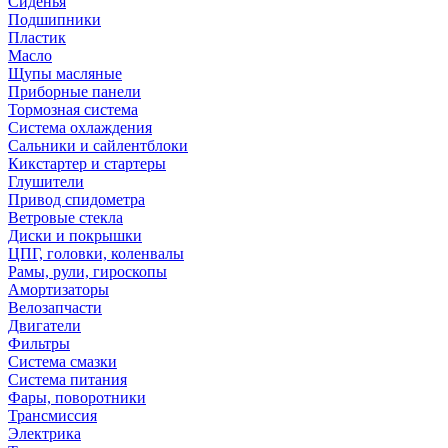
Сиденья
Подшипники
Пластик
Масло
Щупы масляные
Приборные панели
Тормозная система
Система охлаждения
Сальники и сайлентблоки
Кикстартер и стартеры
Глушители
Привод спидометра
Ветровые стекла
Диски и покрышки
ЦПГ, головки, коленвалы
Рамы, рули, гироскопы
Амортизаторы
Велозапчасти
Двигатели
Фильтры
Система смазки
Система питания
Фары, поворотники
Трансмиссия
Электрика