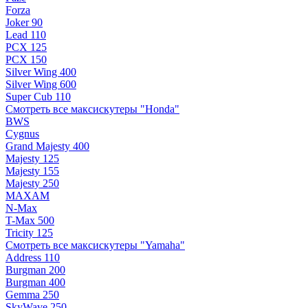
Forza
Joker 90
Lead 110
PCX 125
PCX 150
Silver Wing 400
Silver Wing 600
Super Cub 110
Смотреть все максискутеры "Honda"
BWS
Cygnus
Grand Majesty 400
Majesty 125
Majesty 155
Majesty 250
MAXAM
N-Max
T-Max 500
Tricity 125
Смотреть все максискутеры "Yamaha"
Address 110
Burgman 200
Burgman 400
Gemma 250
SkyWave 250