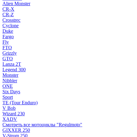
Alien Monster
CR-X
CR-Z
Crosstrec
Cyclone
Duke
Fargo
Fly
FTO
Grizzly
GTO
Lanza 2T
Legend 300
Monster
Nibbler
ONE
Six Days
Sport
TE (Tour Enduro)
V Bob
Wizard 230
XADV
Смотреть все мотоциклы "Regulmoto"
GIXXER 250
V-Strom 250