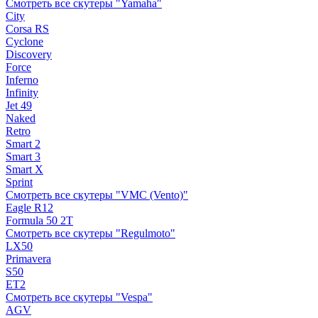
Смотреть все скутеры "Yamaha"
City
Corsa RS
Cyclone
Discovery
Force
Inferno
Infinity
Jet 49
Naked
Retro
Smart 2
Smart 3
Smart X
Sprint
Смотреть все скутеры "VMC (Vento)"
Eagle R12
Formula 50 2Т
Смотреть все скутеры "Regulmoto"
LX50
Primavera
S50
ET2
Смотреть все скутеры "Vespa"
AGV