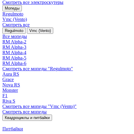
Смотреть все электро­скутеры
Мопеды
Regulmoto
Vmc (Vento)
Смотреть все
Regulmoto
Vmc (Vento)
Все мопеды
RM Alpha-2
RM Alpha-3
RM Alpha-4
RM Alpha-5
RM Alpha-6
Смотреть все мопеды "Regulmoto"
Aura RS
Grace
Nova RS
Monster
F1
Riva S
Смотреть все мопеды "Vmc (Vento)"
Смотреть все мопеды
Квадроциклы и питбайки
Питбайки