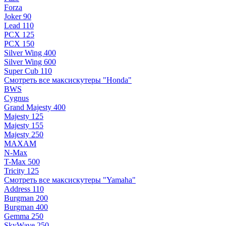
Forza
Joker 90
Lead 110
PCX 125
PCX 150
Silver Wing 400
Silver Wing 600
Super Cub 110
Смотреть все максискутеры "Honda"
BWS
Cygnus
Grand Majesty 400
Majesty 125
Majesty 155
Majesty 250
MAXAM
N-Max
T-Max 500
Tricity 125
Смотреть все максискутеры "Yamaha"
Address 110
Burgman 200
Burgman 400
Gemma 250
SkyWave 250