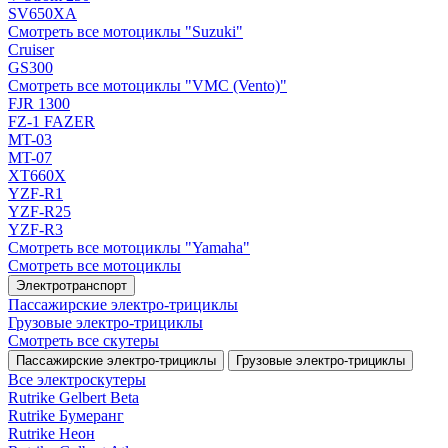
SV650XA
Смотреть все мотоциклы "Suzuki"
Cruiser
GS300
Смотреть все мотоциклы "VMC (Vento)"
FJR 1300
FZ-1 FAZER
MT-03
MT-07
XT660X
YZF-R1
YZF-R25
YZF-R3
Смотреть все мотоциклы "Yamaha"
Смотреть все мотоциклы
Электротранспорт
Пассажирские электро‑трициклы
Грузовые электро‑трициклы
Смотреть все скутеры
Пассажирские электро‑трициклы
Грузовые электро‑трициклы
Все электро­скутеры
Rutrike Gelbert Beta
Rutrike Бумеранг
Rutrike Неон