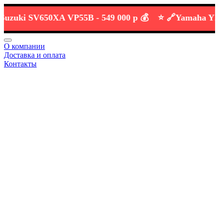
ki SV650XA VP55B -
549 000 р 💰
⭐️ 🔗
Yamaha YZF-R3
О компании
Доставка и оплата
Контакты