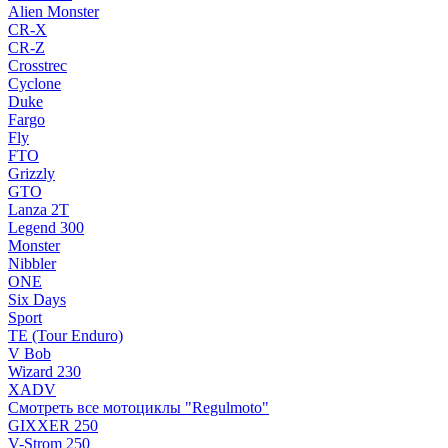
Alien Monster
CR-X
CR-Z
Crosstrec
Cyclone
Duke
Fargo
Fly
FTO
Grizzly
GTO
Lanza 2T
Legend 300
Monster
Nibbler
ONE
Six Days
Sport
TE (Tour Enduro)
V Bob
Wizard 230
XADV
Смотреть все мотоциклы "Regulmoto"
GIXXER 250
V-Strom 250