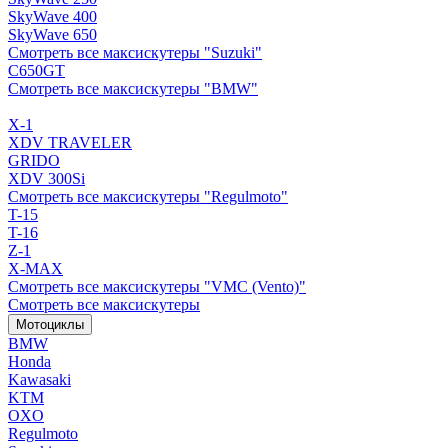
SkyWave 400
SkyWave 650
Смотреть все максискутеры "Suzuki"
C650GT
Смотреть все максискутеры "BMW"
X-1
XDV TRAVELER
GRIDO
XDV 300Si
Смотреть все максискутеры "Regulmoto"
T-15
T-16
Z-1
X-MAX
Смотреть все максискутеры "VMC (Vento)"
Смотреть все максискутеры
Мотоциклы
BMW
Honda
Kawasaki
KTM
OXO
Regulmoto