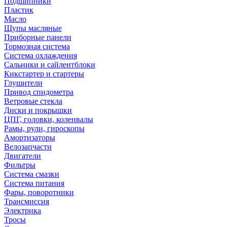
Подшипники
Пластик
Масло
Щупы масляные
Приборные панели
Тормозная система
Система охлаждения
Сальники и сайлентблоки
Кикстартер и стартеры
Глушители
Привод спидометра
Ветровые стекла
Диски и покрышки
ЦПГ, головки, коленвалы
Рамы, рули, гироскопы
Амортизаторы
Велозапчасти
Двигатели
Фильтры
Система смазки
Система питания
Фары, поворотники
Трансмиссия
Электрика
Тросы