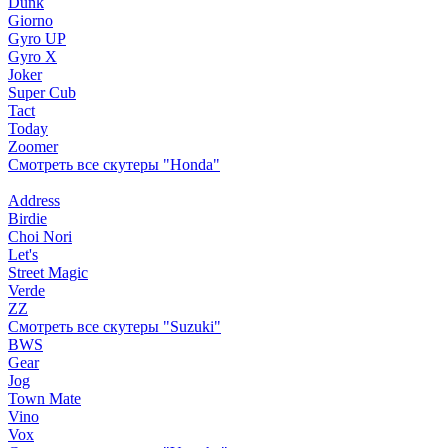
Dunk
Giorno
Gyro UP
Gyro X
Joker
Super Cub
Tact
Today
Zoomer
Смотреть все скутеры "Honda"
Address
Birdie
Choi Nori
Let's
Street Magic
Verde
ZZ
Смотреть все скутеры "Suzuki"
BWS
Gear
Jog
Town Mate
Vino
Vox