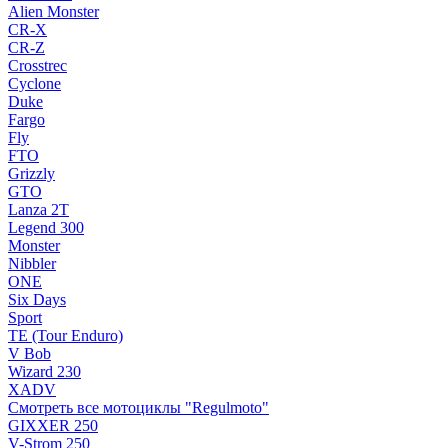
Alien Monster
CR-X
CR-Z
Crosstrec
Cyclone
Duke
Fargo
Fly
FTO
Grizzly
GTO
Lanza 2T
Legend 300
Monster
Nibbler
ONE
Six Days
Sport
TE (Tour Enduro)
V Bob
Wizard 230
XADV
Смотреть все мотоциклы "Regulmoto"
GIXXER 250
V-Strom 250