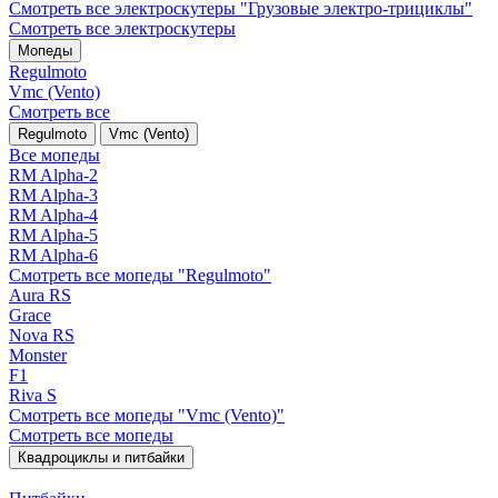
Смотреть все электро­скутеры "Грузовые электро‑трициклы"
Смотреть все электро­скутеры
Мопеды
Regulmoto
Vmc (Vento)
Смотреть все
Regulmoto
Vmc (Vento)
Все мопеды
RM Alpha-2
RM Alpha-3
RM Alpha-4
RM Alpha-5
RM Alpha-6
Смотреть все мопеды "Regulmoto"
Aura RS
Grace
Nova RS
Monster
F1
Riva S
Смотреть все мопеды "Vmc (Vento)"
Смотреть все мопеды
Квадроциклы и питбайки