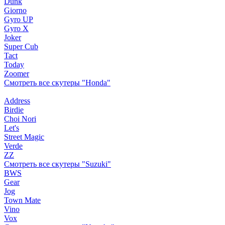
Dunk
Giorno
Gyro UP
Gyro X
Joker
Super Cub
Tact
Today
Zoomer
Смотреть все скутеры "Honda"
Address
Birdie
Choi Nori
Let's
Street Magic
Verde
ZZ
Смотреть все скутеры "Suzuki"
BWS
Gear
Jog
Town Mate
Vino
Vox