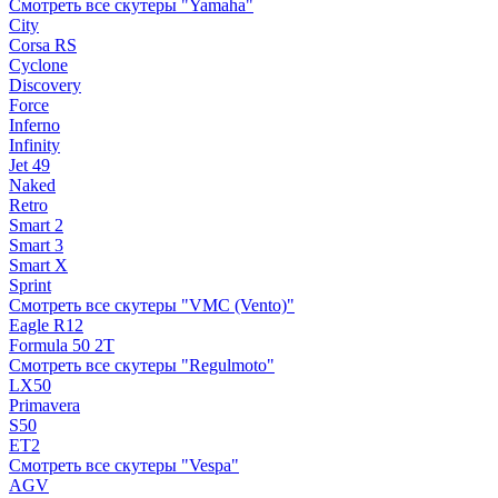
Смотреть все скутеры "Yamaha"
City
Corsa RS
Cyclone
Discovery
Force
Inferno
Infinity
Jet 49
Naked
Retro
Smart 2
Smart 3
Smart X
Sprint
Смотреть все скутеры "VMC (Vento)"
Eagle R12
Formula 50 2Т
Смотреть все скутеры "Regulmoto"
LX50
Primavera
S50
ET2
Смотреть все скутеры "Vespa"
AGV