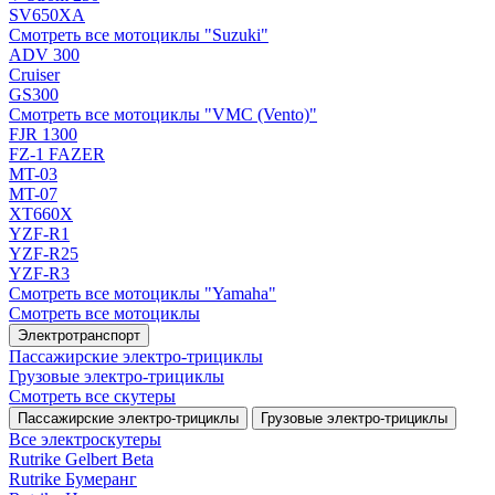
SV650XA
Смотреть все мотоциклы "Suzuki"
ADV 300
Cruiser
GS300
Смотреть все мотоциклы "VMC (Vento)"
FJR 1300
FZ-1 FAZER
MT-03
MT-07
XT660X
YZF-R1
YZF-R25
YZF-R3
Смотреть все мотоциклы "Yamaha"
Смотреть все мотоциклы
Электротранспорт
Пассажирские электро‑трициклы
Грузовые электро‑трициклы
Смотреть все скутеры
Пассажирские электро‑трициклы
Грузовые электро‑трициклы
Все электро­скутеры
Rutrike Gelbert Beta
Rutrike Бумеранг