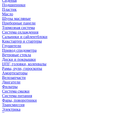
Сиденья
Подшипники
Пластик
Масло
Щупы масляные
Приборные панели
Тормозная система
Система охлаждения
Сальники и сайлентблоки
Кикстартер и стартеры
Глушители
Привод спидометра
Ветровые стекла
Диски и покрышки
ЦПГ, головки, коленвалы
Рамы, рули, гироскопы
Амортизаторы
Велозапчасти
Двигатели
Фильтры
Система смазки
Система питания
Фары, поворотники
Трансмиссия
Электрика