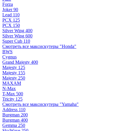
Forza
Joker 90
Lead 110
PCX 125
PCX 150
Silver Wing 400
Silver Wing 600
Super Cub 110
Смотреть все максискутеры "Honda"
BWS
Cygnus
Grand Majesty 400
Majesty 125
Majesty 155
Majesty 250
MAXAM
N-Max
T-Max 500
Tricity 125
Смотреть все максискутеры "Yamaha"
Address 110
Burgman 200
Burgman 400
Gemma 250
SkyWave 250