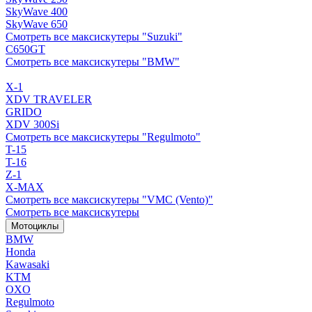
SkyWave 400
SkyWave 650
Смотреть все максискутеры "Suzuki"
C650GT
Смотреть все максискутеры "BMW"
X-1
XDV TRAVELER
GRIDO
XDV 300Si
Смотреть все максискутеры "Regulmoto"
T-15
T-16
Z-1
X-MAX
Смотреть все максискутеры "VMC (Vento)"
Смотреть все максискутеры
Мотоциклы
BMW
Honda
Kawasaki
KTM
OXO
Regulmoto