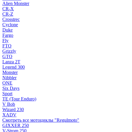
Alien Monster
CR-X
CR-Z
Crosstrec
Cyclone
Duke
Fargo
Fly
FTO
Grizzly
GTO
Lanza 2T
Legend 300
Monster
Nibbler
ONE
Six Days
Sport
TE (Tour Enduro)
V Bob
Wizard 230
XADV
Смотреть все мотоциклы "Regulmoto"
GIXXER 250
V-Strom 250