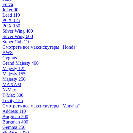
Forza
Joker 90
Lead 110
PCX 125
PCX 150
Silver Wing 400
Silver Wing 600
Super Cub 110
Смотреть все максискутеры "Honda"
BWS
Cygnus
Grand Majesty 400
Majesty 125
Majesty 155
Majesty 250
MAXAM
N-Max
T-Max 500
Tricity 125
Смотреть все максискутеры "Yamaha"
Address 110
Burgman 200
Burgman 400
Gemma 250
SkyWave 250