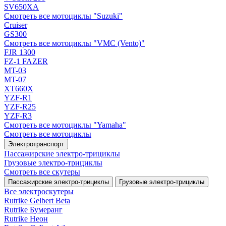
SV650XA
Смотреть все мотоциклы "Suzuki"
Cruiser
GS300
Смотреть все мотоциклы "VMC (Vento)"
FJR 1300
FZ-1 FAZER
MT-03
MT-07
XT660X
YZF-R1
YZF-R25
YZF-R3
Смотреть все мотоциклы "Yamaha"
Смотреть все мотоциклы
Электротранспорт
Пассажирские электро‑трициклы
Грузовые электро‑трициклы
Смотреть все скутеры
Пассажирские электро‑трициклы
Грузовые электро‑трициклы
Все электро­скутеры
Rutrike Gelbert Beta
Rutrike Бумеранг
Rutrike Неон