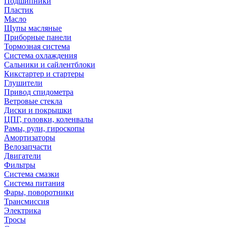
Подшипники
Пластик
Масло
Щупы масляные
Приборные панели
Тормозная система
Система охлаждения
Сальники и сайлентблоки
Кикстартер и стартеры
Глушители
Привод спидометра
Ветровые стекла
Диски и покрышки
ЦПГ, головки, коленвалы
Рамы, рули, гироскопы
Амортизаторы
Велозапчасти
Двигатели
Фильтры
Система смазки
Система питания
Фары, поворотники
Трансмиссия
Электрика
Тросы