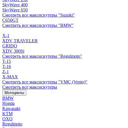
SkyWave 400
SkyWave 650
Смотреть все максискутеры "Suzuki"
C650GT
Смотреть все максискутеры "BMW"
X-1
XDV TRAVELER
GRIDO
XDV 300Si
Смотреть все максискутеры "Regulmoto"
T-15
T-16
Z-1
X-MAX
Смотреть все максискутеры "VMC (Vento)"
Смотреть все максискутеры
Мотоциклы
BMW
Honda
Kawasaki
KTM
OXO
Regulmoto