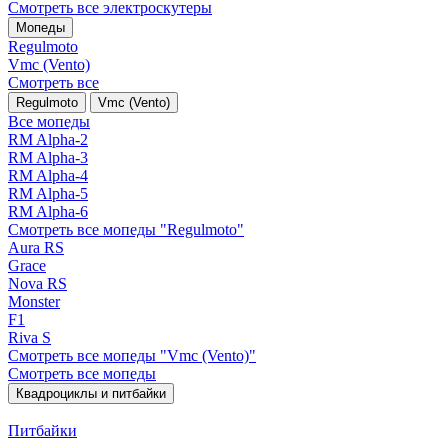
Смотреть все электро­скутеры
Мопеды
Regulmoto
Vmc (Vento)
Смотреть все
Regulmoto
Vmc (Vento)
Все мопеды
RM Alpha-2
RM Alpha-3
RM Alpha-4
RM Alpha-5
RM Alpha-6
Смотреть все мопеды "Regulmoto"
Aura RS
Grace
Nova RS
Monster
F1
Riva S
Смотреть все мопеды "Vmc (Vento)"
Смотреть все мопеды
Квадроциклы и питбайки
Питбайки