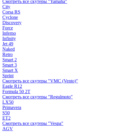
Смотреть все скутеры "Yamaha"
City
Corsa RS
Cyclone
Discovery
Force
Inferno
Infinity
Jet 49
Naked
Retro
Smart 2
Smart 3
Smart X
Sprint
Смотреть все скутеры "VMC (Vento)"
Eagle R12
Formula 50 2Т
Смотреть все скутеры "Regulmoto"
LX50
Primavera
S50
ET2
Смотреть все скутеры "Vespa"
AGV