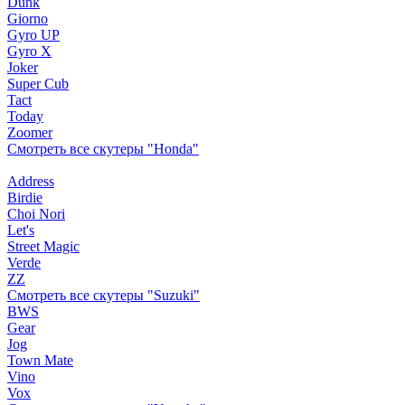
Dunk
Giorno
Gyro UP
Gyro X
Joker
Super Cub
Tact
Today
Zoomer
Смотреть все скутеры "Honda"
Address
Birdie
Choi Nori
Let's
Street Magic
Verde
ZZ
Смотреть все скутеры "Suzuki"
BWS
Gear
Jog
Town Mate
Vino
Vox