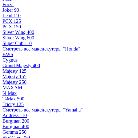
Forza
Joker 90
Lead 110
PCX 125
PCX 150
Silver Wing 400
Silver Wing 600
Super Cub 110
Смотреть все максискутеры "Honda"
BWS
Cygnus
Grand Majesty 400
Majesty 125
Majesty 155
Majesty 250
MAXAM
N-Max
T-Max 500
Tricity 125
Смотреть все максискутеры "Yamaha"
Address 110
Burgman 200
Burgman 400
Gemma 250
SkyWave 250