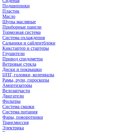
Сиденья
Подшипники
Пластик
Масло
Щупы масляные
Приборные панели
Тормозная система
Система охлаждения
Сальники и сайлентблоки
Кикстартер и стартеры
Глушители
Привод спидометра
Ветровые стекла
Диски и покрышки
ЦПГ, головки, коленвалы
Рамы, рули, гироскопы
Амортизаторы
Велозапчасти
Двигатели
Фильтры
Система смазки
Система питания
Фары, поворотники
Трансмиссия
Электрика