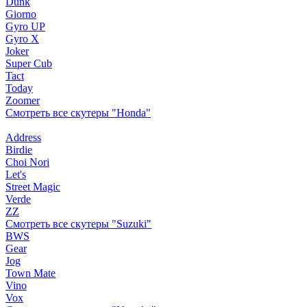
Dunk
Giorno
Gyro UP
Gyro X
Joker
Super Cub
Tact
Today
Zoomer
Смотреть все скутеры "Honda"
Address
Birdie
Choi Nori
Let's
Street Magic
Verde
ZZ
Смотреть все скутеры "Suzuki"
BWS
Gear
Jog
Town Mate
Vino
Vox