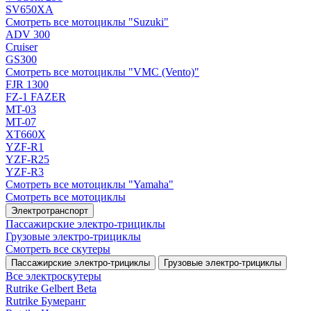
SV650XA
Смотреть все мотоциклы "Suzuki"
ADV 300
Cruiser
GS300
Смотреть все мотоциклы "VMC (Vento)"
FJR 1300
FZ-1 FAZER
MT-03
MT-07
XT660X
YZF-R1
YZF-R25
YZF-R3
Смотреть все мотоциклы "Yamaha"
Смотреть все мотоциклы
Электротранспорт
Пассажирские электро‑трициклы
Грузовые электро‑трициклы
Смотреть все скутеры
Пассажирские электро‑трициклы
Грузовые электро‑трициклы
Все электро­скутеры
Rutrike Gelbert Beta
Rutrike Бумеранг