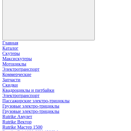
Главная
Каталог
Скутеры
Максискутеры
Мотоциклы
Электротранспорт
Коммерческие
Запчасти
Скидки
Квадроциклы и питбайки
Электротранспорт
Пассажирские электро‑трициклы
Грузовые электро‑трициклы
Грузовые электро‑трициклы
Rutrike Амулет
Rutrike Вектор
Rutrike Мастер 1500