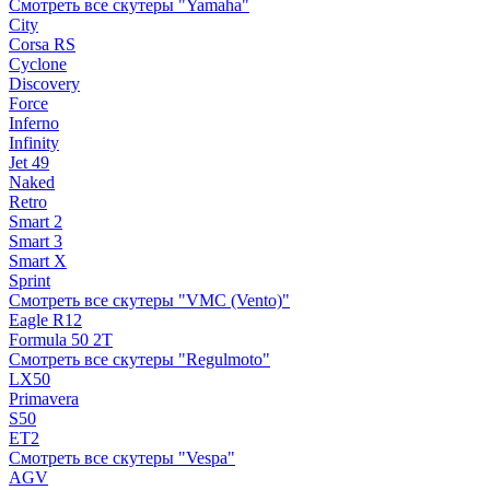
Смотреть все скутеры "Yamaha"
City
Corsa RS
Cyclone
Discovery
Force
Inferno
Infinity
Jet 49
Naked
Retro
Smart 2
Smart 3
Smart X
Sprint
Смотреть все скутеры "VMC (Vento)"
Eagle R12
Formula 50 2Т
Смотреть все скутеры "Regulmoto"
LX50
Primavera
S50
ET2
Смотреть все скутеры "Vespa"
AGV