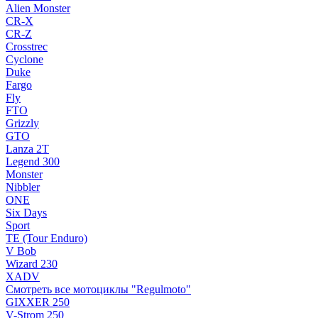
Alien Monster
CR-X
CR-Z
Crosstrec
Cyclone
Duke
Fargo
Fly
FTO
Grizzly
GTO
Lanza 2T
Legend 300
Monster
Nibbler
ONE
Six Days
Sport
TE (Tour Enduro)
V Bob
Wizard 230
XADV
Смотреть все мотоциклы "Regulmoto"
GIXXER 250
V-Strom 250