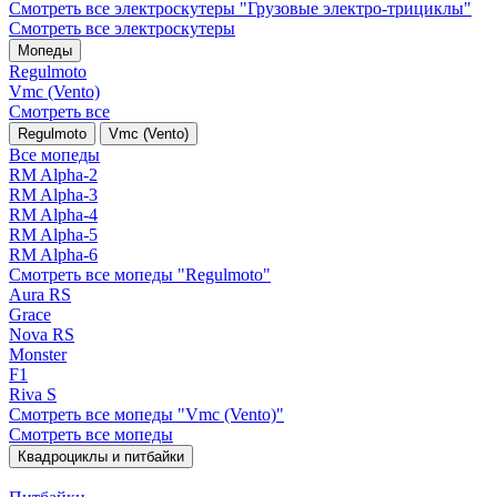
Смотреть все электро­скутеры "Грузовые электро‑трициклы"
Смотреть все электро­скутеры
Мопеды
Regulmoto
Vmc (Vento)
Смотреть все
Regulmoto
Vmc (Vento)
Все мопеды
RM Alpha-2
RM Alpha-3
RM Alpha-4
RM Alpha-5
RM Alpha-6
Смотреть все мопеды "Regulmoto"
Aura RS
Grace
Nova RS
Monster
F1
Riva S
Смотреть все мопеды "Vmc (Vento)"
Смотреть все мопеды
Квадроциклы и питбайки