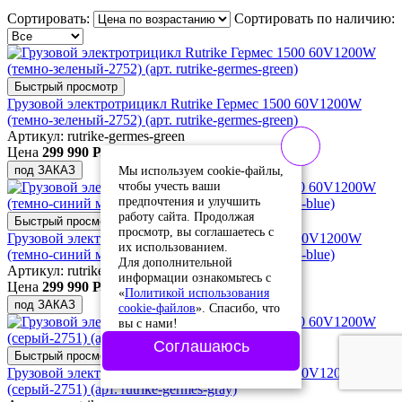
Сортировать:
Сортировать по наличию:
Быстрый просмотр
Грузовой электротрицикл Rutrike Гермес 1500 60V1200W
(темно-зеленый-2752) (арт. rutrike-germes-green)
Артикул: rutrike-germes-green
Цена
299 990 Р.
Мы используем cookie-файлы,
под ЗАКАЗ
чтобы учесть ваши
предпочтения и улучшить
работу сайта. Продолжая
Быстрый просмотр
просмотр, вы соглашаетесь с
Грузовой электротрицикл Rutrike Гермес 1500 60V1200W
их использованием.
(темно-синий матовый-2811) (арт. rutrike-germes-blue)
Для дополнительной
Артикул: rutrike-germes-blue
информации ознакомьтесь с
Цена
299 990 Р.
«
Политикой использования
под ЗАКАЗ
cookie-файлов
». Спасибо, что
вы с нами!
Соглашаюсь
Быстрый просмотр
Грузовой электротрицикл Rutrike Гермес 1500 60V1200W
(серый-2751) (арт. rutrike-germes-gray)