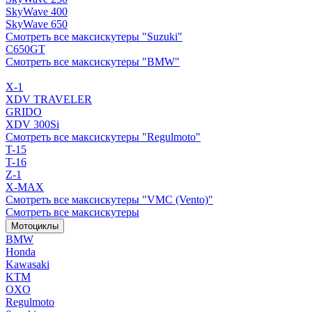
SkyWave 400
SkyWave 650
Смотреть все максискутеры "Suzuki"
C650GT
Смотреть все максискутеры "BMW"
X-1
XDV TRAVELER
GRIDO
XDV 300Si
Смотреть все максискутеры "Regulmoto"
T-15
T-16
Z-1
X-MAX
Смотреть все максискутеры "VMC (Vento)"
Смотреть все максискутеры
Мотоциклы
BMW
Honda
Kawasaki
KTM
OXO
Regulmoto