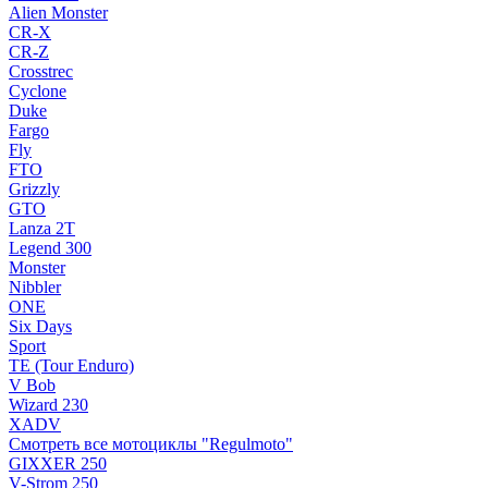
Alien Monster
CR-X
CR-Z
Crosstrec
Cyclone
Duke
Fargo
Fly
FTO
Grizzly
GTO
Lanza 2T
Legend 300
Monster
Nibbler
ONE
Six Days
Sport
TE (Tour Enduro)
V Bob
Wizard 230
XADV
Смотреть все мотоциклы "Regulmoto"
GIXXER 250
V-Strom 250