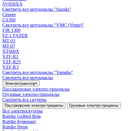
SV650XA
Смотреть все мотоциклы "Suzuki"
Cruiser
GS300
Смотреть все мотоциклы "VMC (Vento)"
FJR 1300
FZ-1 FAZER
MT-03
MT-07
XT660X
YZF-R1
YZF-R25
YZF-R3
Смотреть все мотоциклы "Yamaha"
Смотреть все мотоциклы
Электротранспорт
Пассажирские электро‑трициклы
Грузовые электро‑трициклы
Смотреть все скутеры
Пассажирские электро‑трициклы
Грузовые электро‑трициклы
Все электро­скутеры
Rutrike Gelbert Beta
Rutrike Бумеранг
Rutrike Неон