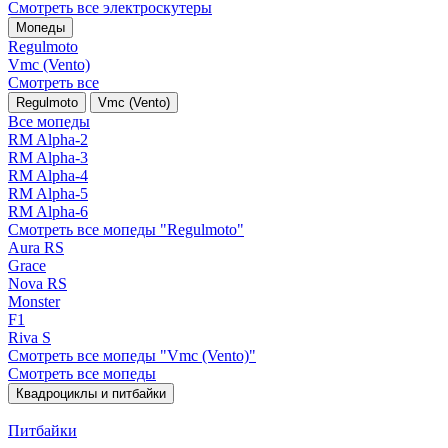
Смотреть все электро­скутеры
Мопеды
Regulmoto
Vmc (Vento)
Смотреть все
Regulmoto
Vmc (Vento)
Все мопеды
RM Alpha-2
RM Alpha-3
RM Alpha-4
RM Alpha-5
RM Alpha-6
Смотреть все мопеды "Regulmoto"
Aura RS
Grace
Nova RS
Monster
F1
Riva S
Смотреть все мопеды "Vmc (Vento)"
Смотреть все мопеды
Квадроциклы и питбайки
Питбайки