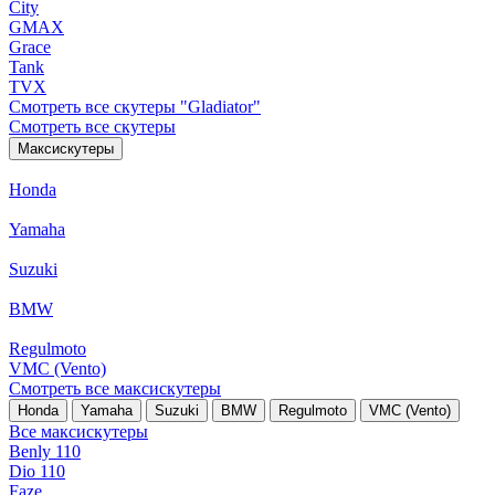
City
GMAX
Grace
Tank
TVX
Смотреть все скутеры "Gladiator"
Смотреть все скутеры
Максискутеры
Honda
Yamaha
Suzuki
BMW
Regulmoto
VMC (Vento)
Смотреть все максискутеры
Honda
Yamaha
Suzuki
BMW
Regulmoto
VMC (Vento)
Все максискутеры
Benly 110
Dio 110
Faze