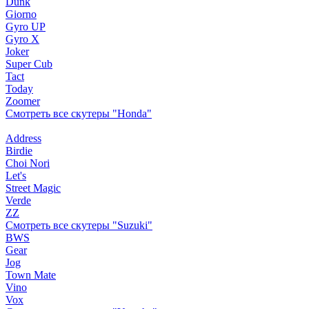
Dunk
Giorno
Gyro UP
Gyro X
Joker
Super Cub
Tact
Today
Zoomer
Смотреть все скутеры "Honda"
Address
Birdie
Choi Nori
Let's
Street Magic
Verde
ZZ
Смотреть все скутеры "Suzuki"
BWS
Gear
Jog
Town Mate
Vino
Vox