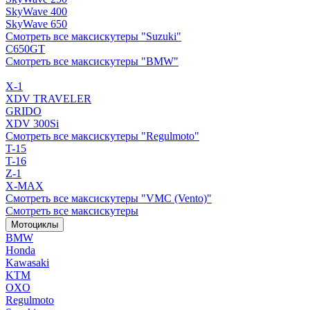
SkyWave 400
SkyWave 650
Смотреть все максискутеры "Suzuki"
C650GT
Смотреть все максискутеры "BMW"
X-1
XDV TRAVELER
GRIDO
XDV 300Si
Смотреть все максискутеры "Regulmoto"
T-15
T-16
Z-1
X-MAX
Смотреть все максискутеры "VMC (Vento)"
Смотреть все максискутеры
Мотоциклы
BMW
Honda
Kawasaki
KTM
OXO
Regulmoto