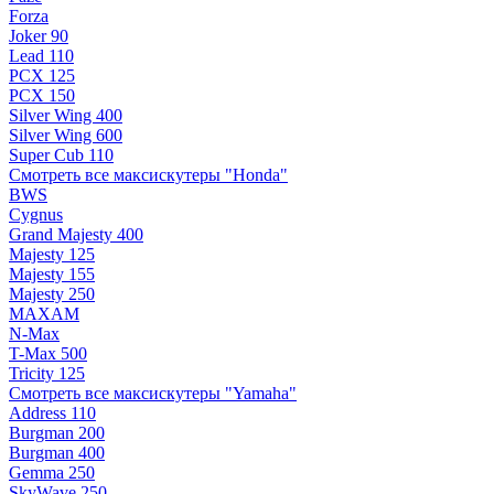
Forza
Joker 90
Lead 110
PCX 125
PCX 150
Silver Wing 400
Silver Wing 600
Super Cub 110
Смотреть все максискутеры "Honda"
BWS
Cygnus
Grand Majesty 400
Majesty 125
Majesty 155
Majesty 250
MAXAM
N-Max
T-Max 500
Tricity 125
Смотреть все максискутеры "Yamaha"
Address 110
Burgman 200
Burgman 400
Gemma 250
SkyWave 250