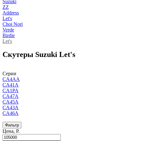
Suzuki
ZZ
Address
Let's
Choi Nori
Verde
Birdie
Let's
Cкутеры Suzuki Let's
Серии
CA4AA
CA41A
CA1PA
CA47A
CA45A
CA43A
CA46A
Фильтр
Цена, Р.