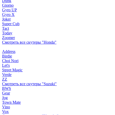
Dunk
Giorno
Gyro UP
Gyro X
Joker
Super Cub
Tact
Today
Zoomer
Смотреть все скутеры "Honda"
Address
Birdie
Choi Nori
Let's
Street Magic
Verde
ZZ
Смотреть все скутеры "Suzuki"
BWS
Gear
Jog
Town Mate
Vino
Vox