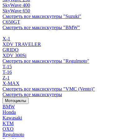
SkyWave 400
SkyWave 650
Смотреть все максискутеры "Suzuki"
C650GT
Смотреть все максискутеры "BMW"
X-1
XDV TRAVELER
GRIDO
XDV 300Si
Смотреть все максискутеры "Regulmoto"
T-15
T-16
Z-1
X-MAX
Смотреть все максискутеры "VMC (Vento)"
Смотреть все максискутеры
Мотоциклы
BMW
Honda
Kawasaki
KTM
OXO
Regulmoto