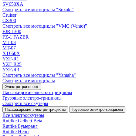
SV650XA
Смотреть все мотоциклы "Suzuki"
Cruiser
GS300
Смотреть все мотоциклы "VMC (Vento)"
FJR 1300
FZ-1 FAZER
MT-03
MT-07
XT660X
YZF-R1
YZF-R25
YZF-R3
Смотреть все мотоциклы "Yamaha"
Смотреть все мотоциклы
Электротранспорт
Пассажирские электро‑трициклы
Грузовые электро‑трициклы
Смотреть все скутеры
Пассажирские электро‑трициклы
Грузовые электро‑трициклы
Все электро­скутеры
Rutrike Gelbert Beta
Rutrike Бумеранг
Rutrike Неон