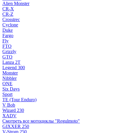
Alien Monster
CR-X
CR-Z
Crosstrec
Cyclone
Duke
Fargo
Fly
FTO
Grizzly
GTO
Lanza 2T
Legend 300
Monster
Nibbler
ONE
Six Days
Sport
TE (Tour Enduro)
V Bob
Wizard 230
XADV
Смотреть все мотоциклы "Regulmoto"
GIXXER 250
V-Strom 250