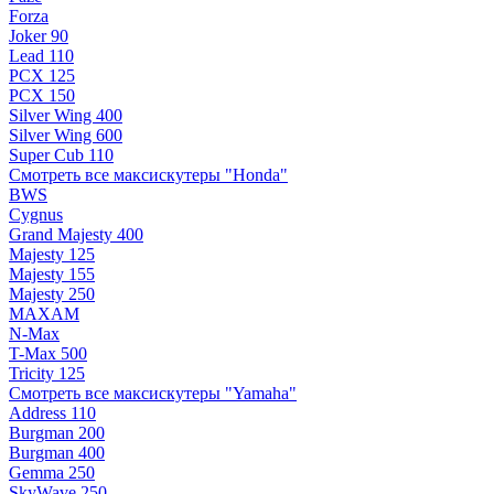
Forza
Joker 90
Lead 110
PCX 125
PCX 150
Silver Wing 400
Silver Wing 600
Super Cub 110
Смотреть все максискутеры "Honda"
BWS
Cygnus
Grand Majesty 400
Majesty 125
Majesty 155
Majesty 250
MAXAM
N-Max
T-Max 500
Tricity 125
Смотреть все максискутеры "Yamaha"
Address 110
Burgman 200
Burgman 400
Gemma 250
SkyWave 250