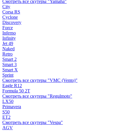
Смотреть все скутеры "Yamaha"
City
Corsa RS
Cyclone
Discovery
Force
Inferno
Infinity
Jet 49
Naked
Retro
Smart 2
Smart 3
Smart X
Sprint
Смотреть все скутеры "VMC (Vento)"
Eagle R12
Formula 50 2Т
Смотреть все скутеры "Regulmoto"
LX50
Primavera
S50
ET2
Смотреть все скутеры "Vespa"
AGV