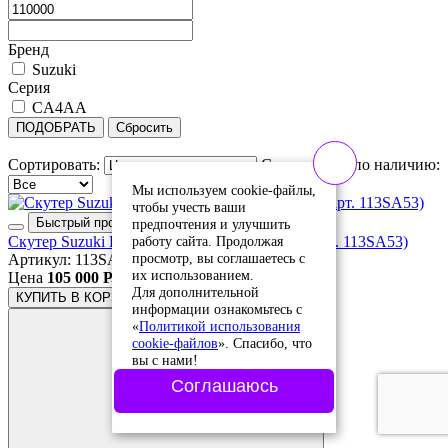
Бренд
Suzuki
Серия
CA4AA
ПОДОБРАТЬ
Сбросить
Сортировать:
Сортировать по наличию:
Мы используем cookie-файлы,
чтобы учесть ваши
Быстрый просмотр
предпочтения и улучшить
работу сайта. Продолжая
Скутер Suzuki Let's FI (New) CA4AA 2016г. (арт. 113SA53)
просмотр, вы соглашаетесь с
Артикул: 113SA53
их использованием.
Цена
105 000 Р.
Для дополнительной
КУПИТЬ
В КОРЗИНЕ
информации ознакомьтесь с
«
Политикой использования
cookie-файлов
». Спасибо, что
вы с нами!
Соглашаюсь