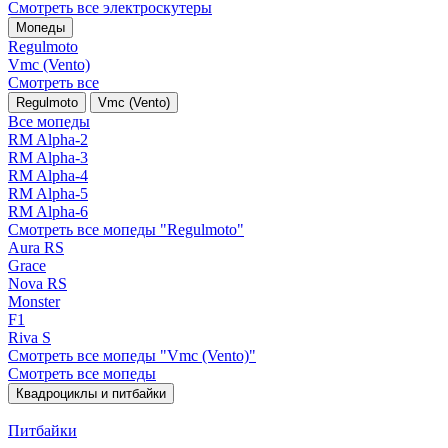
Смотреть все электро­скутеры
Мопеды
Regulmoto
Vmc (Vento)
Смотреть все
Regulmoto
Vmc (Vento)
Все мопеды
RM Alpha-2
RM Alpha-3
RM Alpha-4
RM Alpha-5
RM Alpha-6
Смотреть все мопеды "Regulmoto"
Aura RS
Grace
Nova RS
Monster
F1
Riva S
Смотреть все мопеды "Vmc (Vento)"
Смотреть все мопеды
Квадроциклы и питбайки
Питбайки