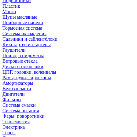
Подшипники
Пластик
Масло
Щупы масляные
Приборные панели
Тормозная система
Система охлаждения
Сальники и сайлентблоки
Кикстартер и стартеры
Глушители
Привод спидометра
Ветровые стекла
Диски и покрышки
ЦПГ, головки, коленвалы
Рамы, рули, гироскопы
Амортизаторы
Велозапчасти
Двигатели
Фильтры
Система смазки
Система питания
Фары, поворотники
Трансмиссия
Электрика
Тросы