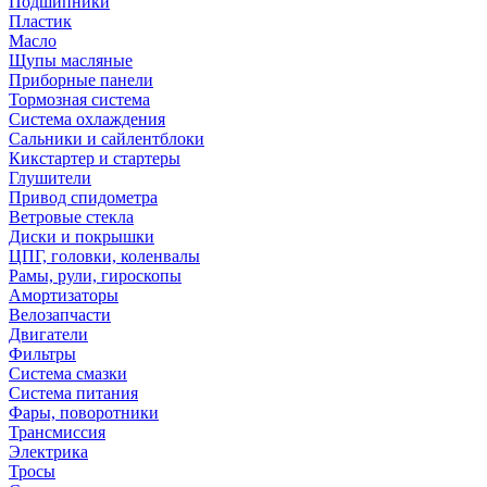
Подшипники
Пластик
Масло
Щупы масляные
Приборные панели
Тормозная система
Система охлаждения
Сальники и сайлентблоки
Кикстартер и стартеры
Глушители
Привод спидометра
Ветровые стекла
Диски и покрышки
ЦПГ, головки, коленвалы
Рамы, рули, гироскопы
Амортизаторы
Велозапчасти
Двигатели
Фильтры
Система смазки
Система питания
Фары, поворотники
Трансмиссия
Электрика
Тросы