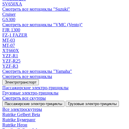
SV650XA
Смотреть все мотоциклы "Suzuki"
Cruiser
GS300
Смотреть все мотоциклы "VMC (Vento)"
FJR 1300
FZ-1 FAZER
MT-03
MT-07
XT660X
YZF-R1
YZF-R25
YZF-R3
Смотреть все мотоциклы "Yamaha"
Смотреть все мотоциклы
Электротранспорт
Пассажирские электро‑трициклы
Грузовые электро‑трициклы
Смотреть все скутеры
Пассажирские электро‑трициклы
Грузовые электро‑трициклы
Все электро­скутеры
Rutrike Gelbert Beta
Rutrike Бумеранг
Rutrike Неон