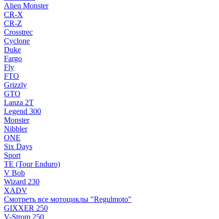
Alien Monster
CR-X
CR-Z
Crosstrec
Cyclone
Duke
Fargo
Fly
FTO
Grizzly
GTO
Lanza 2T
Legend 300
Monster
Nibbler
ONE
Six Days
Sport
TE (Tour Enduro)
V Bob
Wizard 230
XADV
Смотреть все мотоциклы "Regulmoto"
GIXXER 250
V-Strom 250