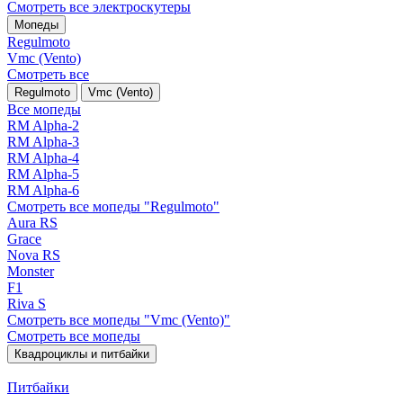
Смотреть все электро­скутеры
Мопеды
Regulmoto
Vmc (Vento)
Смотреть все
Regulmoto
Vmc (Vento)
Все мопеды
RM Alpha-2
RM Alpha-3
RM Alpha-4
RM Alpha-5
RM Alpha-6
Смотреть все мопеды "Regulmoto"
Aura RS
Grace
Nova RS
Monster
F1
Riva S
Смотреть все мопеды "Vmc (Vento)"
Смотреть все мопеды
Квадроциклы и питбайки
Питбайки