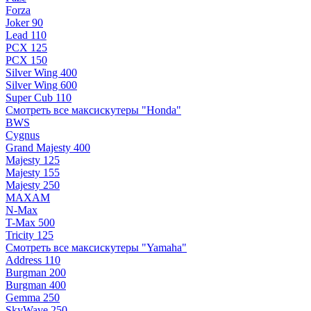
Forza
Joker 90
Lead 110
PCX 125
PCX 150
Silver Wing 400
Silver Wing 600
Super Cub 110
Смотреть все максискутеры "Honda"
BWS
Cygnus
Grand Majesty 400
Majesty 125
Majesty 155
Majesty 250
MAXAM
N-Max
T-Max 500
Tricity 125
Смотреть все максискутеры "Yamaha"
Address 110
Burgman 200
Burgman 400
Gemma 250
SkyWave 250