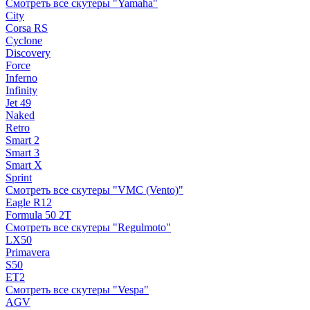
Смотреть все скутеры "Yamaha"
City
Corsa RS
Cyclone
Discovery
Force
Inferno
Infinity
Jet 49
Naked
Retro
Smart 2
Smart 3
Smart X
Sprint
Смотреть все скутеры "VMC (Vento)"
Eagle R12
Formula 50 2Т
Смотреть все скутеры "Regulmoto"
LX50
Primavera
S50
ET2
Смотреть все скутеры "Vespa"
AGV