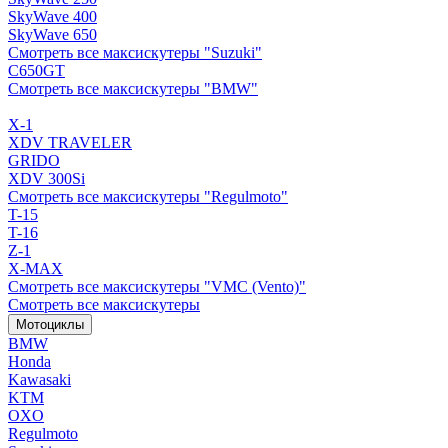
SkyWave 400
SkyWave 650
Смотреть все максискутеры "Suzuki"
C650GT
Смотреть все максискутеры "BMW"
X-1
XDV TRAVELER
GRIDO
XDV 300Si
Смотреть все максискутеры "Regulmoto"
T-15
T-16
Z-1
X-MAX
Смотреть все максискутеры "VMC (Vento)"
Смотреть все максискутеры
Мотоциклы
BMW
Honda
Kawasaki
KTM
OXO
Regulmoto