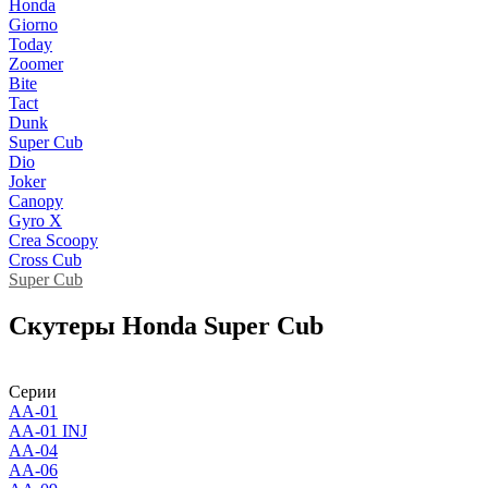
Honda
Giorno
Today
Zoomer
Bite
Tact
Dunk
Super Cub
Dio
Joker
Canopy
Gyro X
Crea Scoopy
Cross Cub
Super Cub
Скутеры Honda Super Cub
Серии
AA-01
AA-01 INJ
AA-04
AA-06