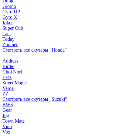
Dunk
Giorno
Gyro UP
Gyro X
Joker
Super Cub
Tact
Today
Zoomer
Смотреть все скутеры "Honda"
Address
Birdie
Choi Nori
Let's
Street Magic
Verde
ZZ
Смотреть все скутеры "Suzuki"
BWS
Gear
Jog
Town Mate
Vino
Vox