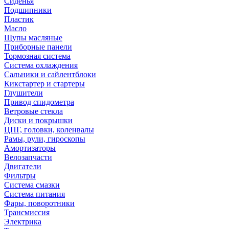
Сиденья
Подшипники
Пластик
Масло
Щупы масляные
Приборные панели
Тормозная система
Система охлаждения
Сальники и сайлентблоки
Кикстартер и стартеры
Глушители
Привод спидометра
Ветровые стекла
Диски и покрышки
ЦПГ, головки, коленвалы
Рамы, рули, гироскопы
Амортизаторы
Велозапчасти
Двигатели
Фильтры
Система смазки
Система питания
Фары, поворотники
Трансмиссия
Электрика