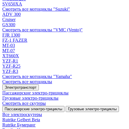
SV650XA
Смотреть все мотоциклы "Suzuki"
ADV 300
Cruiser
GS300
Смотреть все мотоциклы "VMC (Vento)"
FJR 1300
FZ-1 FAZER
MT-03
MT-07
XT660X
YZF-R1
YZF-R25
YZF-R3
Смотреть все мотоциклы "Yamaha"
Смотреть все мотоциклы
Электротранспорт
Пассажирские электро‑трициклы
Грузовые электро‑трициклы
Смотреть все скутеры
Пассажирские электро‑трициклы
Грузовые электро‑трициклы
Все электро­скутеры
Rutrike Gelbert Beta
Rutrike Бумеранг