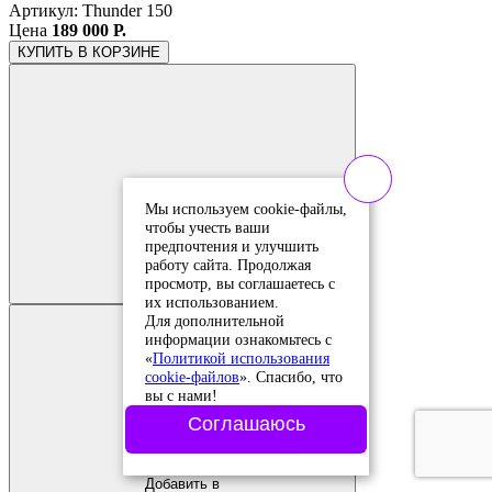
Артикул: Thunder 150
Цена
189 000 Р.
КУПИТЬ
В КОРЗИНЕ
Мы используем cookie-файлы,
чтобы учесть ваши
Добавить в
предпочтения и улучшить
сравнение
работу сайта. Продолжая
Добавлено в
просмотр, вы соглашаетесь с
сравнение
их использованием.
Для дополнительной
информации ознакомьтесь с
«
Политикой использования
cookie-файлов
». Спасибо, что
вы с нами!
Соглашаюсь
Добавить в