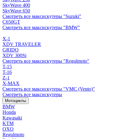
SkyWave 400
SkyWave 650
Смотреть все максискутеры "Suzuki"
C650GT
Смотреть все максискутеры "BMW"
X-1
XDV TRAVELER
GRIDO
XDV 300Si
Смотреть все максискутеры "Regulmoto"
T-15
T-16
Z-1
X-MAX
Смотреть все максискутеры "VMC (Vento)"
Смотреть все максискутеры
Мотоциклы
BMW
Honda
Kawasaki
KTM
OXO
Regulmoto