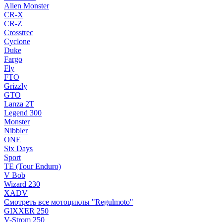
Alien Monster
CR-X
CR-Z
Crosstrec
Cyclone
Duke
Fargo
Fly
FTO
Grizzly
GTO
Lanza 2T
Legend 300
Monster
Nibbler
ONE
Six Days
Sport
TE (Tour Enduro)
V Bob
Wizard 230
XADV
Смотреть все мотоциклы "Regulmoto"
GIXXER 250
V-Strom 250