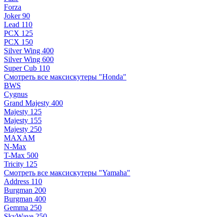
Forza
Joker 90
Lead 110
PCX 125
PCX 150
Silver Wing 400
Silver Wing 600
Super Cub 110
Смотреть все максискутеры "Honda"
BWS
Cygnus
Grand Majesty 400
Majesty 125
Majesty 155
Majesty 250
MAXAM
N-Max
T-Max 500
Tricity 125
Смотреть все максискутеры "Yamaha"
Address 110
Burgman 200
Burgman 400
Gemma 250
SkyWave 250