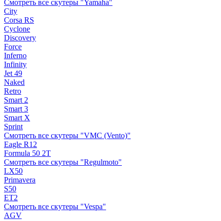
Смотреть все скутеры "Yamaha"
City
Corsa RS
Cyclone
Discovery
Force
Inferno
Infinity
Jet 49
Naked
Retro
Smart 2
Smart 3
Smart X
Sprint
Смотреть все скутеры "VMC (Vento)"
Eagle R12
Formula 50 2Т
Смотреть все скутеры "Regulmoto"
LX50
Primavera
S50
ET2
Смотреть все скутеры "Vespa"
AGV