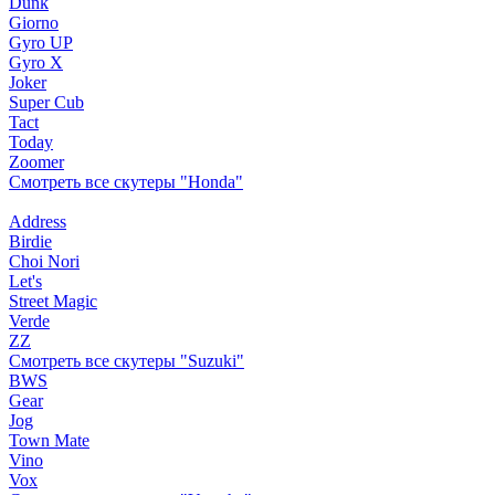
Dunk
Giorno
Gyro UP
Gyro X
Joker
Super Cub
Tact
Today
Zoomer
Смотреть все скутеры "Honda"
Address
Birdie
Choi Nori
Let's
Street Magic
Verde
ZZ
Смотреть все скутеры "Suzuki"
BWS
Gear
Jog
Town Mate
Vino
Vox