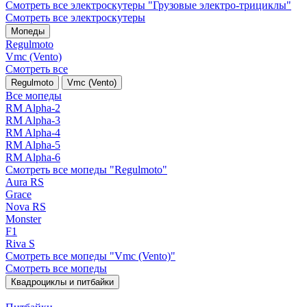
Смотреть все электро­скутеры "Грузовые электро‑трициклы"
Смотреть все электро­скутеры
Мопеды
Regulmoto
Vmc (Vento)
Смотреть все
Regulmoto
Vmc (Vento)
Все мопеды
RM Alpha-2
RM Alpha-3
RM Alpha-4
RM Alpha-5
RM Alpha-6
Смотреть все мопеды "Regulmoto"
Aura RS
Grace
Nova RS
Monster
F1
Riva S
Смотреть все мопеды "Vmc (Vento)"
Смотреть все мопеды
Квадроциклы и питбайки