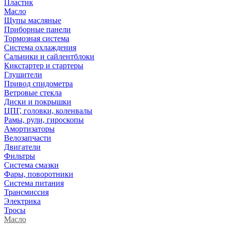
Пластик
Масло
Щупы масляные
Приборные панели
Тормозная система
Система охлаждения
Сальники и сайлентблоки
Кикстартер и стартеры
Глушители
Привод спидометра
Ветровые стекла
Диски и покрышки
ЦПГ, головки, коленвалы
Рамы, рули, гироскопы
Амортизаторы
Велозапчасти
Двигатели
Фильтры
Система смазки
Фары, поворотники
Система питания
Трансмиссия
Электрика
Тросы
Масло