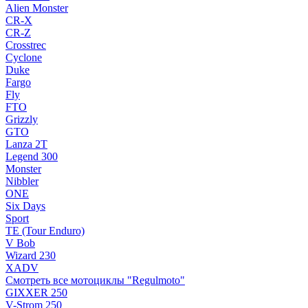
Alien Monster
CR-X
CR-Z
Crosstrec
Cyclone
Duke
Fargo
Fly
FTO
Grizzly
GTO
Lanza 2T
Legend 300
Monster
Nibbler
ONE
Six Days
Sport
TE (Tour Enduro)
V Bob
Wizard 230
XADV
Смотреть все мотоциклы "Regulmoto"
GIXXER 250
V-Strom 250