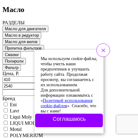
Масло
РАЗДЕЛЫ
Масло для двигателя
Масло в редуктор
Масло для вилок
Пропитка фильтров
Смазки
Мы используем cookie-файлы,
Полироли
чтобы учесть ваши
Фильтр
предпочтения и улучшить
Цена, Р.
работу сайта. Продолжая
просмотр, вы соглашаетесь с
их использованием.
Для дополнительной
информации ознакомьтесь с
Бренд
«
Политикой использования
Eni
cookie-файлов
». Спасибо, что
Lavr
вы с нами!
Liqui Moly
Соглашаюсь
LIQUI MOLY
Motul
POLYMERIUM