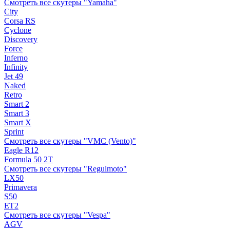
Смотреть все скутеры "Yamaha"
City
Corsa RS
Cyclone
Discovery
Force
Inferno
Infinity
Jet 49
Naked
Retro
Smart 2
Smart 3
Smart X
Sprint
Смотреть все скутеры "VMC (Vento)"
Eagle R12
Formula 50 2Т
Смотреть все скутеры "Regulmoto"
LX50
Primavera
S50
ET2
Смотреть все скутеры "Vespa"
AGV