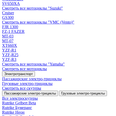
SV650XA
Смотреть все мотоциклы "Suzuki"
Cruiser
GS300
Смотреть все мотоциклы "VMC (Vento)"
FJR 1300
FZ-1 FAZER
MT-03
MT-07
XT660X
YZF-R1
YZF-R25
YZF-R3
Смотреть все мотоциклы "Yamaha"
Смотреть все мотоциклы
Электротранспорт
Пассажирские электро‑трициклы
Грузовые электро‑трициклы
Смотреть все скутеры
Пассажирские электро‑трициклы
Грузовые электро‑трициклы
Все электро­скутеры
Rutrike Gelbert Beta
Rutrike Бумеранг
Rutrike Неон