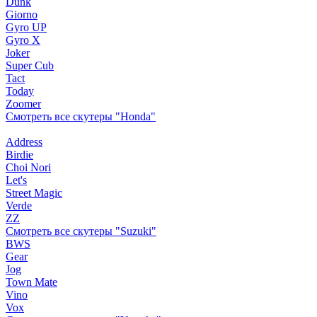
Dunk
Giorno
Gyro UP
Gyro X
Joker
Super Cub
Tact
Today
Zoomer
Смотреть все скутеры "Honda"
Address
Birdie
Choi Nori
Let's
Street Magic
Verde
ZZ
Смотреть все скутеры "Suzuki"
BWS
Gear
Jog
Town Mate
Vino
Vox