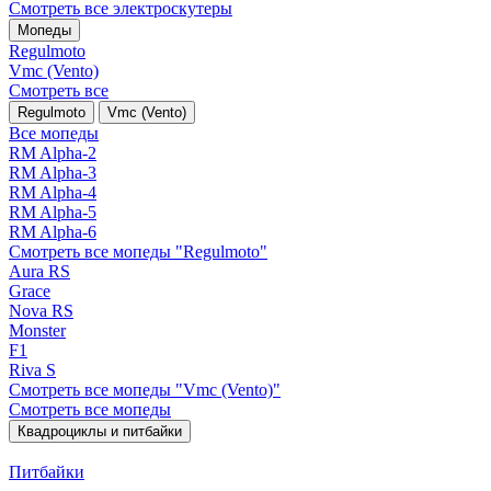
Смотреть все электро­скутеры
Мопеды
Regulmoto
Vmc (Vento)
Смотреть все
Regulmoto
Vmc (Vento)
Все мопеды
RM Alpha-2
RM Alpha-3
RM Alpha-4
RM Alpha-5
RM Alpha-6
Смотреть все мопеды "Regulmoto"
Aura RS
Grace
Nova RS
Monster
F1
Riva S
Смотреть все мопеды "Vmc (Vento)"
Смотреть все мопеды
Квадроциклы и питбайки
Питбайки