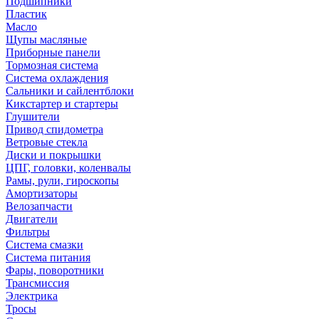
Подшипники
Пластик
Масло
Щупы масляные
Приборные панели
Тормозная система
Система охлаждения
Сальники и сайлентблоки
Кикстартер и стартеры
Глушители
Привод спидометра
Ветровые стекла
Диски и покрышки
ЦПГ, головки, коленвалы
Рамы, рули, гироскопы
Амортизаторы
Велозапчасти
Двигатели
Фильтры
Система смазки
Система питания
Фары, поворотники
Трансмиссия
Электрика
Тросы