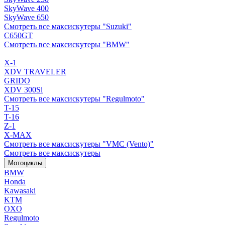
SkyWave 400
SkyWave 650
Смотреть все максискутеры "Suzuki"
C650GT
Смотреть все максискутеры "BMW"
X-1
XDV TRAVELER
GRIDO
XDV 300Si
Смотреть все максискутеры "Regulmoto"
T-15
T-16
Z-1
X-MAX
Смотреть все максискутеры "VMC (Vento)"
Смотреть все максискутеры
Мотоциклы
BMW
Honda
Kawasaki
KTM
OXO
Regulmoto