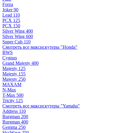
Forza
Joker 90
Lead 110
PCX 125
PCX 150
Silver Wing 400
Silver Wing 600
Super Cub 110
Смотреть все максискутеры "Honda"
BWS
Cygnus
Grand Majesty 400
Majesty 125
Majesty 155
Majesty 250
MAXAM
N-Max
T-Max 500
Tricity 125
Смотреть все максискутеры "Yamaha"
Address 110
Burgman 200
Burgman 400
Gemma 250
SkyWave 250