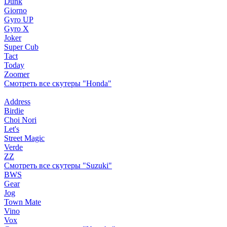
Dunk
Giorno
Gyro UP
Gyro X
Joker
Super Cub
Tact
Today
Zoomer
Смотреть все скутеры "Honda"
Address
Birdie
Choi Nori
Let's
Street Magic
Verde
ZZ
Смотреть все скутеры "Suzuki"
BWS
Gear
Jog
Town Mate
Vino
Vox