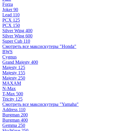
Forza
Joker 90
Lead 110
PCX 125
PCX 150
Silver Wing 400
Silver Wing 600
Super Cub 110
Смотреть все максискутеры "Honda"
BWS
Cygnus
Grand Majesty 400
Majesty 125
Majesty 155
Majesty 250
MAXAM
N-Max
T-Max 500
Tricity 125
Смотреть все максискутеры "Yamaha"
Address 110
Burgman 200
Burgman 400
Gemma 250
SkyWave 250