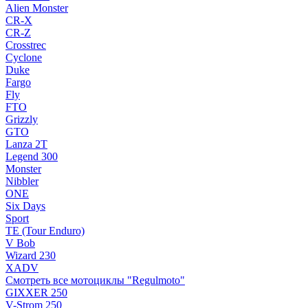
Alien Monster
CR-X
CR-Z
Crosstrec
Cyclone
Duke
Fargo
Fly
FTO
Grizzly
GTO
Lanza 2T
Legend 300
Monster
Nibbler
ONE
Six Days
Sport
TE (Tour Enduro)
V Bob
Wizard 230
XADV
Смотреть все мотоциклы "Regulmoto"
GIXXER 250
V-Strom 250