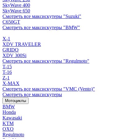
SkyWave 400
SkyWave 650
Смотреть все максискутеры "Suzuki"
C650GT
Смотреть все максискутеры "BMW"
X-1
XDV TRAVELER
GRIDO
XDV 300Si
Смотреть все максискутеры "Regulmoto"
T-15
T-16
Z-1
X-MAX
Смотреть все максискутеры "VMC (Vento)"
Смотреть все максискутеры
Мотоциклы
BMW
Honda
Kawasaki
KTM
OXO
Regulmoto