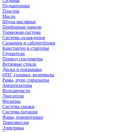
Сиденья
Подшипники
Пластик
Масло
Щупы масляные
Приборные панели
Тормозная система
Система охлаждения
Сальники и сайлентблоки
Кикстартер и стартеры
Глушители
Привод спидометра
Ветровые стекла
Диски и покрышки
ЦПГ, головки, коленвалы
Рамы, рули, гироскопы
Амортизаторы
Велозапчасти
Двигатели
Фильтры
Система смазки
Система питания
Фары, поворотники
Трансмиссия
Электрика