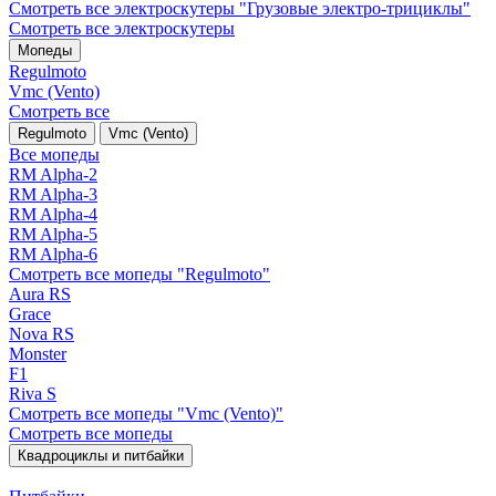
Смотреть все электро­скутеры "Грузовые электро‑трициклы"
Смотреть все электро­скутеры
Мопеды
Regulmoto
Vmc (Vento)
Смотреть все
Regulmoto
Vmc (Vento)
Все мопеды
RM Alpha-2
RM Alpha-3
RM Alpha-4
RM Alpha-5
RM Alpha-6
Смотреть все мопеды "Regulmoto"
Aura RS
Grace
Nova RS
Monster
F1
Riva S
Смотреть все мопеды "Vmc (Vento)"
Смотреть все мопеды
Квадроциклы и питбайки