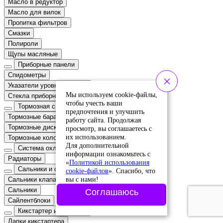
Масло в редуктор
Масло для вилок
Пропитка фильтров
Смазки
Полироли
Щупы масляные
Приборные панели
Спидометры
Указатели уровня топлива
Мы используем cookie-файлы,
Стекла приборных панелей
чтобы учесть ваши
Тормозная система
предпочтения и улучшить
Тормозные барабаны
работу сайта. Продолжая
Тормозные диски
просмотр, вы соглашаетесь с
их использованием.
Тормозные колодки
Для дополнительной
Система охлаждения
информации ознакомьтесь с
Радиаторы
«
Политикой использования
Сальники и сайлентблоки
cookie-файлов
». Спасибо, что
вы с нами!
Сальники клапанов
Сальники
Соглашаюсь
Сайлентблоки
Кикстартер и стартеры
Лапки кикстартера