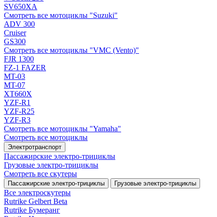
SV650XA
Смотреть все мотоциклы "Suzuki"
ADV 300
Cruiser
GS300
Смотреть все мотоциклы "VMC (Vento)"
FJR 1300
FZ-1 FAZER
MT-03
MT-07
XT660X
YZF-R1
YZF-R25
YZF-R3
Смотреть все мотоциклы "Yamaha"
Смотреть все мотоциклы
Электротранспорт
Пассажирские электро‑трициклы
Грузовые электро‑трициклы
Смотреть все скутеры
Пассажирские электро‑трициклы
Грузовые электро‑трициклы
Все электро­скутеры
Rutrike Gelbert Beta
Rutrike Бумеранг