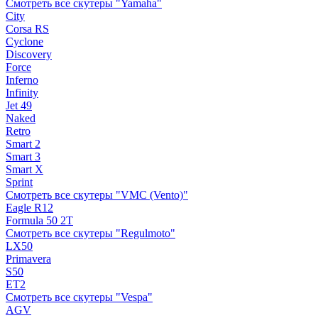
Смотреть все скутеры "Yamaha"
City
Corsa RS
Cyclone
Discovery
Force
Inferno
Infinity
Jet 49
Naked
Retro
Smart 2
Smart 3
Smart X
Sprint
Смотреть все скутеры "VMC (Vento)"
Eagle R12
Formula 50 2Т
Смотреть все скутеры "Regulmoto"
LX50
Primavera
S50
ET2
Смотреть все скутеры "Vespa"
AGV