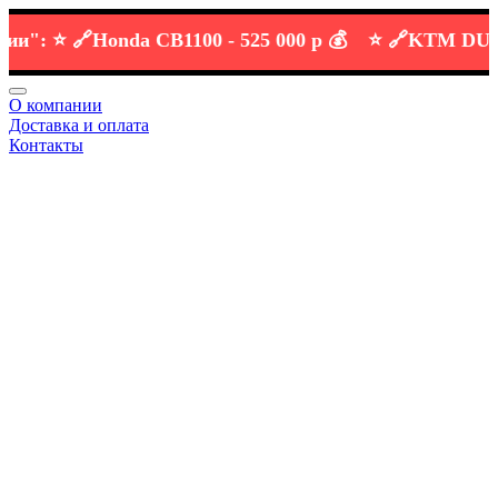
:
⭐️ 🔗
Honda CB1100 -
525 000 р 💰
⭐️ 🔗
KTM DUKE 69
О компании
Доставка и оплата
Контакты