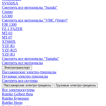
SV650XA
Смотреть все мотоциклы "Suzuki"
Cruiser
GS300
Смотреть все мотоциклы "VMC (Vento)"
FJR 1300
FZ-1 FAZER
MT-03
MT-07
XT660X
YZF-R1
YZF-R25
YZF-R3
Смотреть все мотоциклы "Yamaha"
Смотреть все мотоциклы
Электротранспорт
Пассажирские электро‑трициклы
Грузовые электро‑трициклы
Смотреть все скутеры
Пассажирские электро‑трициклы
Грузовые электро‑трициклы
Все электро­скутеры
Rutrike Gelbert Beta
Rutrike Бумеранг
Rutrike Неон