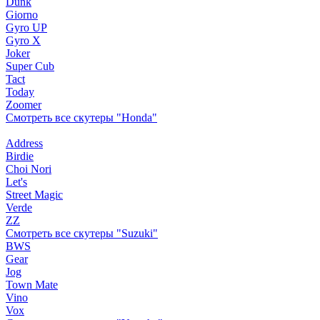
Dunk
Giorno
Gyro UP
Gyro X
Joker
Super Cub
Tact
Today
Zoomer
Смотреть все скутеры "Honda"
Address
Birdie
Choi Nori
Let's
Street Magic
Verde
ZZ
Смотреть все скутеры "Suzuki"
BWS
Gear
Jog
Town Mate
Vino
Vox