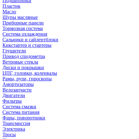
Подшипники
Пластик
Масло
Щупы масляные
Приборные панели
Тормозная система
Система охлаждения
Сальники и сайлентблоки
Кикстартер и стартеры
Глушители
Привод спидометра
Ветровые стекла
Диски и покрышки
ЦПГ, головки, коленвалы
Рамы, рули, гироскопы
Амортизаторы
Велозапчасти
Двигатели
Фильтры
Система смазки
Система питания
Фары, поворотники
Трансмиссия
Электрика
Тросы