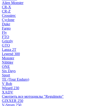
Alien Monster
CR-X
CR-Z
Crosstrec
Cyclone
Duke
Fargo
Fly
FTO
Grizzly
GTO
Lanza 2T
Legend 300
Monster
Nibbler
ONE
Six Days
Sport
TE (Tour Enduro)
V Bob
Wizard 230
XADV
Смотреть все мотоциклы "Regulmoto"
GIXXER 250
V-Strom 250