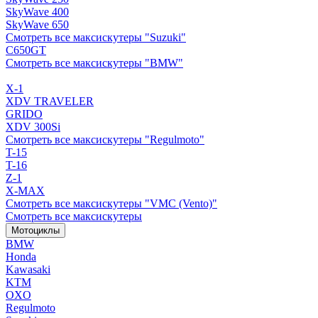
SkyWave 400
SkyWave 650
Смотреть все максискутеры "Suzuki"
C650GT
Смотреть все максискутеры "BMW"
X-1
XDV TRAVELER
GRIDO
XDV 300Si
Смотреть все максискутеры "Regulmoto"
T-15
T-16
Z-1
X-MAX
Смотреть все максискутеры "VMC (Vento)"
Смотреть все максискутеры
Мотоциклы
BMW
Honda
Kawasaki
KTM
OXO
Regulmoto