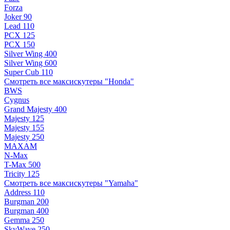
Forza
Joker 90
Lead 110
PCX 125
PCX 150
Silver Wing 400
Silver Wing 600
Super Cub 110
Смотреть все максискутеры "Honda"
BWS
Cygnus
Grand Majesty 400
Majesty 125
Majesty 155
Majesty 250
MAXAM
N-Max
T-Max 500
Tricity 125
Смотреть все максискутеры "Yamaha"
Address 110
Burgman 200
Burgman 400
Gemma 250
SkyWave 250