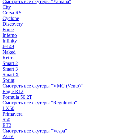
Смотреть все скутеры "Yamaha"
City
Corsa RS
Cyclone
Discovery
Force
Inferno
Infinity
Jet 49
Naked
Retro
Smart 2
Smart 3
Smart X
Sprint
Смотреть все скутеры "VMC (Vento)"
Eagle R12
Formula 50 2Т
Смотреть все скутеры "Regulmoto"
LX50
Primavera
S50
ET2
Смотреть все скутеры "Vespa"
AGV