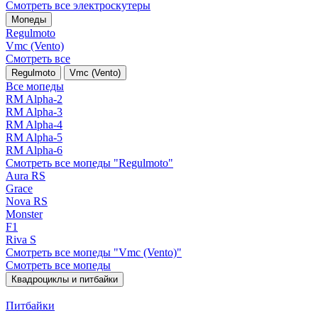
Смотреть все электро­скутеры
Мопеды
Regulmoto
Vmc (Vento)
Смотреть все
Regulmoto
Vmc (Vento)
Все мопеды
RM Alpha-2
RM Alpha-3
RM Alpha-4
RM Alpha-5
RM Alpha-6
Смотреть все мопеды "Regulmoto"
Aura RS
Grace
Nova RS
Monster
F1
Riva S
Смотреть все мопеды "Vmc (Vento)"
Смотреть все мопеды
Квадроциклы и питбайки
Питбайки