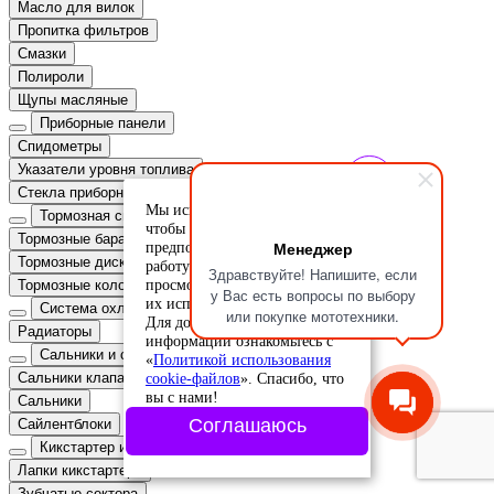
Масло для вилок
Пропитка фильтров
Смазки
Полироли
Щупы масляные
Приборные панели
Спидометры
Указатели уровня топлива
Стекла приборных панелей
Мы используем cookie-файлы,
Тормозная система
чтобы учесть ваши
Тормозные барабаны
Менеджер
предпочтения и улучшить
Тормозные диски
работу сайта. Продолжая
Здравствуйте! Напишите, если
просмотр, вы соглашаетесь с
Тормозные колодки
у Вас есть вопросы по выбору
их использованием.
Система охлаждения
или покупке мототехники.
Для дополнительной
Радиаторы
информации ознакомьтесь с
Сальники и сайлентблоки
«
Политикой использования
cookie-файлов
». Спасибо, что
Сальники клапанов
вы с нами!
Сальники
Соглашаюсь
Сайлентблоки
Кикстартер и стартеры
Лапки кикстартера
Зубчатые сектора