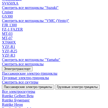
SV650XA
Смотреть все мотоциклы "Suzuki"
Cruiser
GS300
Смотреть все мотоциклы "VMC (Vento)"
FJR 1300
FZ-1 FAZER
MT-03
MT-07
XT660X
YZF-R1
YZF-R25
YZF-R3
Смотреть все мотоциклы "Yamaha"
Смотреть все мотоциклы
Электротранспорт
Пассажирские электро‑трициклы
Грузовые электро‑трициклы
Смотреть все скутеры
Пассажирские электро‑трициклы
Грузовые электро‑трициклы
Все электро­скутеры
Rutrike Gelbert Beta
Rutrike Бумеранг
Rutrike Неон