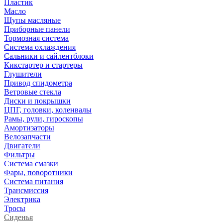
Пластик
Масло
Щупы масляные
Приборные панели
Тормозная система
Система охлаждения
Сальники и сайлентблоки
Кикстартер и стартеры
Глушители
Привод спидометра
Ветровые стекла
Диски и покрышки
ЦПГ, головки, коленвалы
Рамы, рули, гироскопы
Амортизаторы
Велозапчасти
Двигатели
Фильтры
Система смазки
Фары, поворотники
Система питания
Трансмиссия
Электрика
Тросы
Сиденья