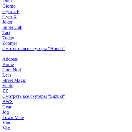
Dunk
Giorno
Gyro UP
Gyro X
Joker
Super Cub
Tact
Today
Zoomer
Смотреть все скутеры "Honda"
Address
Birdie
Choi Nori
Let's
Street Magic
Verde
ZZ
Смотреть все скутеры "Suzuki"
BWS
Gear
Jog
Town Mate
Vino
Vox