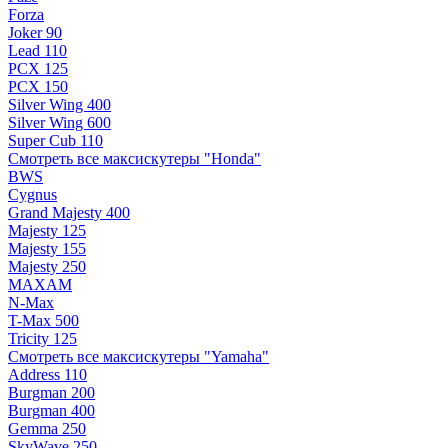
Forza
Joker 90
Lead 110
PCX 125
PCX 150
Silver Wing 400
Silver Wing 600
Super Cub 110
Смотреть все максискутеры "Honda"
BWS
Cygnus
Grand Majesty 400
Majesty 125
Majesty 155
Majesty 250
MAXAM
N-Max
T-Max 500
Tricity 125
Смотреть все максискутеры "Yamaha"
Address 110
Burgman 200
Burgman 400
Gemma 250
SkyWave 250