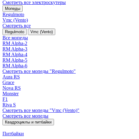
Смотреть все электро­скутеры
Мопеды
Regulmoto
Vmc (Vento)
Смотреть все
Regulmoto
Vmc (Vento)
Все мопеды
RM Alpha-2
RM Alpha-3
RM Alpha-4
RM Alpha-5
RM Alpha-6
Смотреть все мопеды "Regulmoto"
Aura RS
Grace
Nova RS
Monster
F1
Riva S
Смотреть все мопеды "Vmc (Vento)"
Смотреть все мопеды
Квадроциклы и питбайки
Питбайки