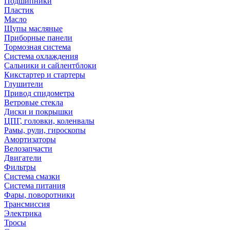
Подшипники
Пластик
Масло
Щупы масляные
Приборные панели
Тормозная система
Система охлаждения
Сальники и сайлентблоки
Кикстартер и стартеры
Глушители
Привод спидометра
Ветровые стекла
Диски и покрышки
ЦПГ, головки, коленвалы
Рамы, рули, гироскопы
Амортизаторы
Велозапчасти
Двигатели
Фильтры
Система смазки
Система питания
Фары, поворотники
Трансмиссия
Электрика
Тросы