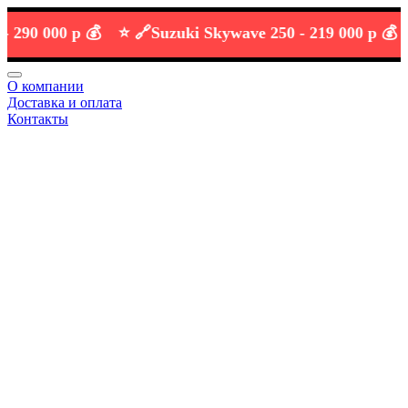
 000 р 💰
⭐️ 🔗
Suzuki Skywave 250 -
219 000 р 💰
О компании
Доставка и оплата
Контакты