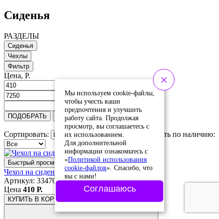
Сиденья
РАЗДЕЛЫ
Сиденья
Чехлы
Фильтр
Цена, Р.
Мы используем cookie-файлы,
чтобы учесть ваши
предпочтения и улучшить
ПОДОБРАТЬ
Сбросить
работу сайта. Продолжая
просмотр, вы соглашаетесь с
Сортировать:
Сортировать по наличию:
их использованием.
Для дополнительной
информации ознакомьтесь с
«
Политикой использования
Быстрый просмотр
cookie-файлов
». Спасибо, что
Чехол на сиденье Honda Lead 100 JF06
вы с нами!
Артикул: 334707
Соглашаюсь
Цена
410 Р.
КУПИТЬ
В КОРЗИНЕ