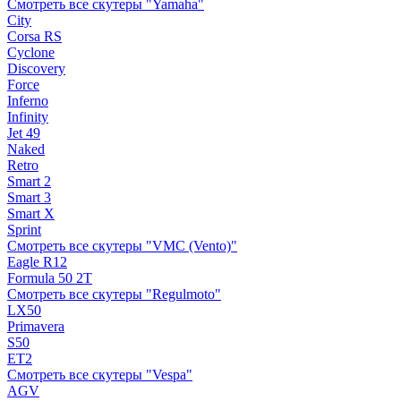
Смотреть все скутеры "Yamaha"
City
Corsa RS
Cyclone
Discovery
Force
Inferno
Infinity
Jet 49
Naked
Retro
Smart 2
Smart 3
Smart X
Sprint
Смотреть все скутеры "VMC (Vento)"
Eagle R12
Formula 50 2Т
Смотреть все скутеры "Regulmoto"
LX50
Primavera
S50
ET2
Смотреть все скутеры "Vespa"
AGV