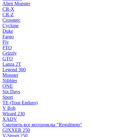
Alien Monster
CR-X
CR-Z
Crosstrec
Cyclone
Duke
Fargo
Fly
FTO
Grizzly
GTO
Lanza 2T
Legend 300
Monster
Nibbler
ONE
Six Days
Sport
TE (Tour Enduro)
V Bob
Wizard 230
XADV
Смотреть все мотоциклы "Regulmoto"
GIXXER 250
V-Strom 250