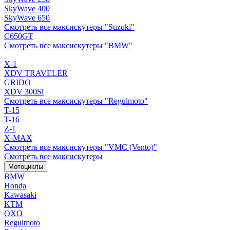
SkyWave 400
SkyWave 650
Смотреть все максискутеры "Suzuki"
C650GT
Смотреть все максискутеры "BMW"
X-1
XDV TRAVELER
GRIDO
XDV 300Si
Смотреть все максискутеры "Regulmoto"
T-15
T-16
Z-1
X-MAX
Смотреть все максискутеры "VMC (Vento)"
Смотреть все максискутеры
Мотоциклы
BMW
Honda
Kawasaki
KTM
OXO
Regulmoto