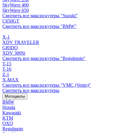
SkyWave 400
SkyWave 650
Смотреть все максискутеры "Suzuki"
C650GT
Смотреть все максискутеры "BMW"
X-1
XDV TRAVELER
GRIDO
XDV 300Si
Смотреть все максискутеры "Regulmoto"
T-15
T-16
Z-1
X-MAX
Смотреть все максискутеры "VMC (Vento)"
Смотреть все максискутеры
Мотоциклы
BMW
Honda
Kawasaki
KTM
OXO
Regulmoto