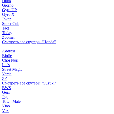
Dunk
Giorno
Gyro UP
Gyro X
Joker
Super Cub
Tact
Today
Zoomer
Смотреть все скутеры "Honda"
Address
Birdie
Choi Nori
Let's
Street Magic
Verde
ZZ
Смотреть все скутеры "Suzuki"
BWS
Gear
Jog
Town Mate
Vino
Vox