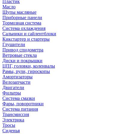
Пластик
Масло
Щупы масляные
Приборные панели
Тормозная система
Система охлаждения
Сальники и сайлентблоки
Кикстартер и стартеры
Глушители
Привод спидометра
Ветровые стекла
Диски и покрышки
ЦПГ, головки, коленвалы
Рамы, рули, гироскопы
Амортизаторы
Велозапчасти
Двигатели
Фильтры
Система смазки
Фары, поворотники
Система питания
Трансмиссия
Электрика
Тросы
Сиденья