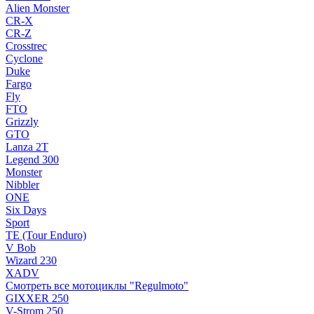
Alien Monster
CR-X
CR-Z
Crosstrec
Cyclone
Duke
Fargo
Fly
FTO
Grizzly
GTO
Lanza 2T
Legend 300
Monster
Nibbler
ONE
Six Days
Sport
TE (Tour Enduro)
V Bob
Wizard 230
XADV
Смотреть все мотоциклы "Regulmoto"
GIXXER 250
V-Strom 250