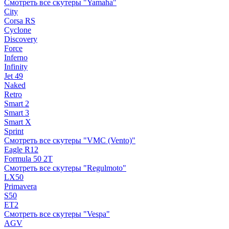
Смотреть все скутеры "Yamaha"
City
Corsa RS
Cyclone
Discovery
Force
Inferno
Infinity
Jet 49
Naked
Retro
Smart 2
Smart 3
Smart X
Sprint
Смотреть все скутеры "VMC (Vento)"
Eagle R12
Formula 50 2Т
Смотреть все скутеры "Regulmoto"
LX50
Primavera
S50
ET2
Смотреть все скутеры "Vespa"
AGV