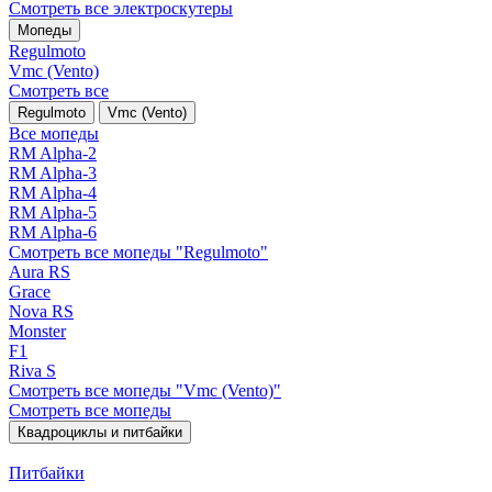
Смотреть все электро­скутеры
Мопеды
Regulmoto
Vmc (Vento)
Смотреть все
Regulmoto
Vmc (Vento)
Все мопеды
RM Alpha-2
RM Alpha-3
RM Alpha-4
RM Alpha-5
RM Alpha-6
Смотреть все мопеды "Regulmoto"
Aura RS
Grace
Nova RS
Monster
F1
Riva S
Смотреть все мопеды "Vmc (Vento)"
Смотреть все мопеды
Квадроциклы и питбайки
Питбайки