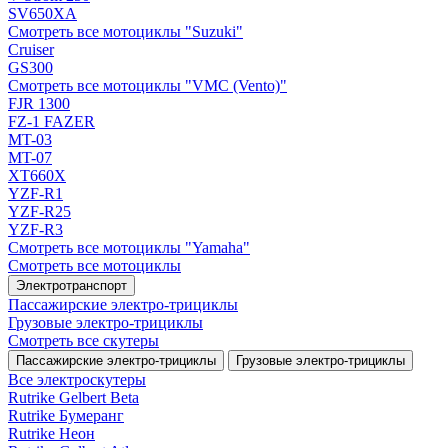
SV650XA
Смотреть все мотоциклы "Suzuki"
Cruiser
GS300
Смотреть все мотоциклы "VMC (Vento)"
FJR 1300
FZ-1 FAZER
MT-03
MT-07
XT660X
YZF-R1
YZF-R25
YZF-R3
Смотреть все мотоциклы "Yamaha"
Смотреть все мотоциклы
Электротранспорт
Пассажирские электро‑трициклы
Грузовые электро‑трициклы
Смотреть все скутеры
Пассажирские электро‑трициклы
Грузовые электро‑трициклы
Все электро­скутеры
Rutrike Gelbert Beta
Rutrike Бумеранг
Rutrike Неон