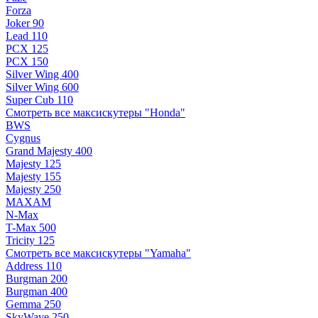
Forza
Joker 90
Lead 110
PCX 125
PCX 150
Silver Wing 400
Silver Wing 600
Super Cub 110
Смотреть все максискутеры "Honda"
BWS
Cygnus
Grand Majesty 400
Majesty 125
Majesty 155
Majesty 250
MAXAM
N-Max
T-Max 500
Tricity 125
Смотреть все максискутеры "Yamaha"
Address 110
Burgman 200
Burgman 400
Gemma 250
SkyWave 250