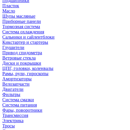
Подшипники
Пластик
Масло
Щупы масляные
Приборные панели
Тормозная система
Система охлаждения
Сальники и сайлентблоки
Кикстартер и стартеры
Глушители
Привод спидометра
Ветровые стекла
Диски и покрышки
ЦПГ, головки, коленвалы
Рамы, рули, гироскопы
Амортизаторы
Велозапчасти
Двигатели
Фильтры
Система смазки
Система питания
Фары, поворотники
Трансмиссия
Электрика
Тросы