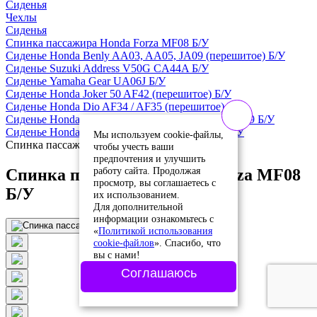
Сиденья
Чехлы
Сиденья
Спинка пассажира Honda Forza MF08 Б/У
Сиденье Honda Benly AA03, AA05, JA09 (перешитое) Б/У
Сиденье Suzuki Address V50G CA44A Б/У
Сиденье Yamaha Gear UA06J Б/У
Сиденье Honda Joker 50 AF42 (перешитое) Б/У
Сиденье Honda Dio AF34 / AF35 (перешитое) Б/У
Сиденье Honda Benly Pro 50/110 AA03, AA05, JA09 Б/У
Сиденье Honda Dio AF27 / AF28 (перешитое) Б/У
Мы используем cookie-файлы,
Спинка пассажира Honda Forza MF08 Б/У
чтобы учесть ваши
предпочтения и улучшить
работу сайта. Продолжая
Спинка пассажира Honda Forza MF08
просмотр, вы соглашаетесь с
Б/У
их использованием.
Для дополнительной
информации ознакомьтесь с
«
Политикой использования
cookie-файлов
». Спасибо, что
вы с нами!
Соглашаюсь