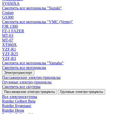
SV650XA
Смотреть все мотоциклы "Suzuki"
Cruiser
GS300
Смотреть все мотоциклы "VMC (Vento)"
FJR 1300
FZ-1 FAZER
MT-03
MT-07
XT660X
YZF-R1
YZF-R25
YZF-R3
Смотреть все мотоциклы "Yamaha"
Смотреть все мотоциклы
Электротранспорт
Пассажирские электро‑трициклы
Грузовые электро‑трициклы
Смотреть все скутеры
Пассажирские электро‑трициклы
Грузовые электро‑трициклы
Все электро­скутеры
Rutrike Gelbert Beta
Rutrike Бумеранг
Rutrike Неон