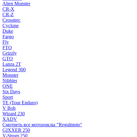
Alien Monster
CR-X
CR-Z
Crosstrec
Cyclone
Duke
Fargo
Fly
FTO
Grizzly
GTO
Lanza 2T
Legend 300
Monster
Nibbler
ONE
Six Days
Sport
TE (Tour Enduro)
V Bob
Wizard 230
XADV
Смотреть все мотоциклы "Regulmoto"
GIXXER 250
V-Strom 250