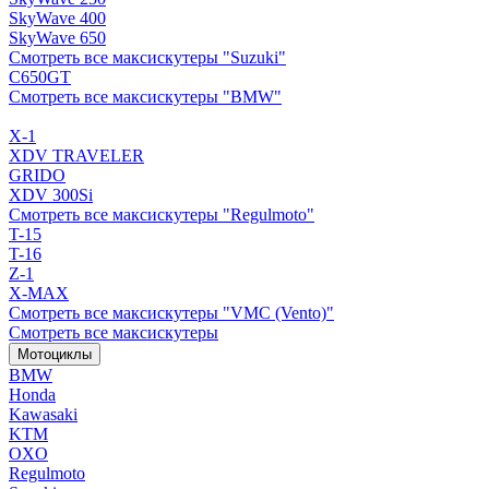
SkyWave 400
SkyWave 650
Смотреть все максискутеры "Suzuki"
C650GT
Смотреть все максискутеры "BMW"
X-1
XDV TRAVELER
GRIDO
XDV 300Si
Смотреть все максискутеры "Regulmoto"
T-15
T-16
Z-1
X-MAX
Смотреть все максискутеры "VMC (Vento)"
Смотреть все максискутеры
Мотоциклы
BMW
Honda
Kawasaki
KTM
OXO
Regulmoto