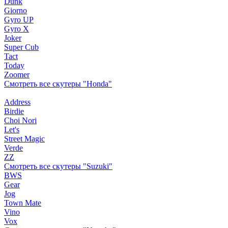
Dunk
Giorno
Gyro UP
Gyro X
Joker
Super Cub
Tact
Today
Zoomer
Смотреть все скутеры "Honda"
Address
Birdie
Choi Nori
Let's
Street Magic
Verde
ZZ
Смотреть все скутеры "Suzuki"
BWS
Gear
Jog
Town Mate
Vino
Vox