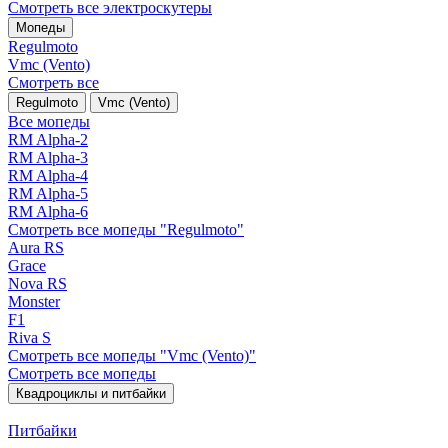
Смотреть все электро­скутеры
Мопеды
Regulmoto
Vmc (Vento)
Смотреть все
Regulmoto
Vmc (Vento)
Все мопеды
RM Alpha-2
RM Alpha-3
RM Alpha-4
RM Alpha-5
RM Alpha-6
Смотреть все мопеды "Regulmoto"
Aura RS
Grace
Nova RS
Monster
F1
Riva S
Смотреть все мопеды "Vmc (Vento)"
Смотреть все мопеды
Квадроциклы и питбайки
Питбайки