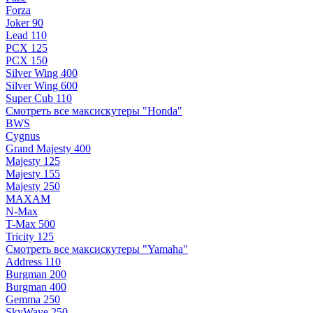
Forza
Joker 90
Lead 110
PCX 125
PCX 150
Silver Wing 400
Silver Wing 600
Super Cub 110
Смотреть все максискутеры "Honda"
BWS
Cygnus
Grand Majesty 400
Majesty 125
Majesty 155
Majesty 250
MAXAM
N-Max
T-Max 500
Tricity 125
Смотреть все максискутеры "Yamaha"
Address 110
Burgman 200
Burgman 400
Gemma 250
SkyWave 250