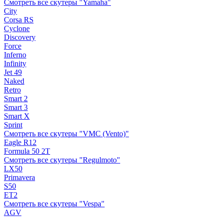
Смотреть все скутеры "Yamaha"
City
Corsa RS
Cyclone
Discovery
Force
Inferno
Infinity
Jet 49
Naked
Retro
Smart 2
Smart 3
Smart X
Sprint
Смотреть все скутеры "VMC (Vento)"
Eagle R12
Formula 50 2Т
Смотреть все скутеры "Regulmoto"
LX50
Primavera
S50
ET2
Смотреть все скутеры "Vespa"
AGV