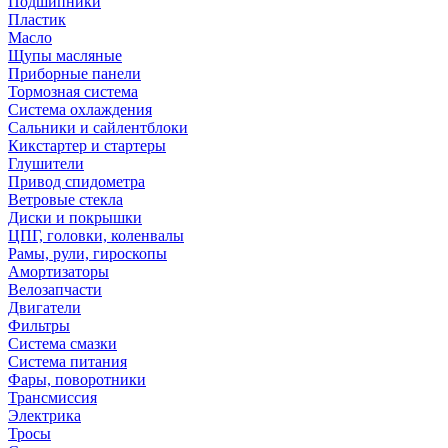
Подшипники
Пластик
Масло
Щупы масляные
Приборные панели
Тормозная система
Система охлаждения
Сальники и сайлентблоки
Кикстартер и стартеры
Глушители
Привод спидометра
Ветровые стекла
Диски и покрышки
ЦПГ, головки, коленвалы
Рамы, рули, гироскопы
Амортизаторы
Велозапчасти
Двигатели
Фильтры
Система смазки
Система питания
Фары, поворотники
Трансмиссия
Электрика
Тросы