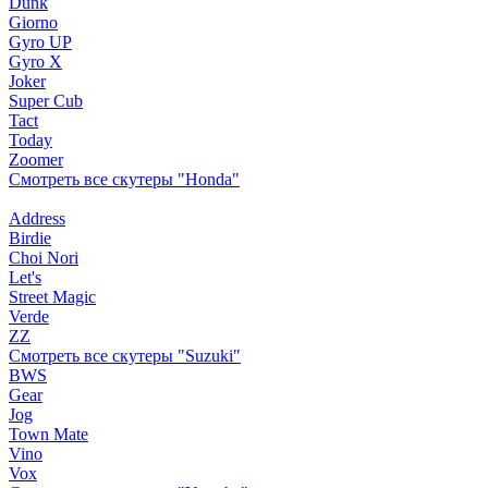
Dunk
Giorno
Gyro UP
Gyro X
Joker
Super Cub
Tact
Today
Zoomer
Смотреть все скутеры "Honda"
Address
Birdie
Choi Nori
Let's
Street Magic
Verde
ZZ
Смотреть все скутеры "Suzuki"
BWS
Gear
Jog
Town Mate
Vino
Vox