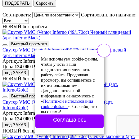
ПОДОБРАТЬ
Сбросить
Сортировать:
Сортировать по наличию:
НОВЫЙ без пробега
Быстрый просмотр
Скутер VMC (Vento) Inferno (49/170cc) Черный глянцевый
(арт. InfernoBlack)
Мы используем cookie-файлы,
Артикул: InfernoBlack
чтобы учесть ваши
Цена
124 000 Р.
предпочтения и улучшить
под ЗАКАЗ
работу сайта. Продолжая
НОВЫЙ без пробега
просмотр, вы соглашаетесь с
их использованием.
Для дополнительной
информации ознакомьтесь с
Быстрый просмотр
«
Политикой использования
Скутер VMC (Vento) Inferno (49/170cc) Золотой (арт.
cookie-файлов
». Спасибо, что
InfernoGold)
вы с нами!
Артикул: InfernoGold
Цена
124 000 Р.
Соглашаюсь
под ЗАКАЗ
НОВЫЙ без пробега