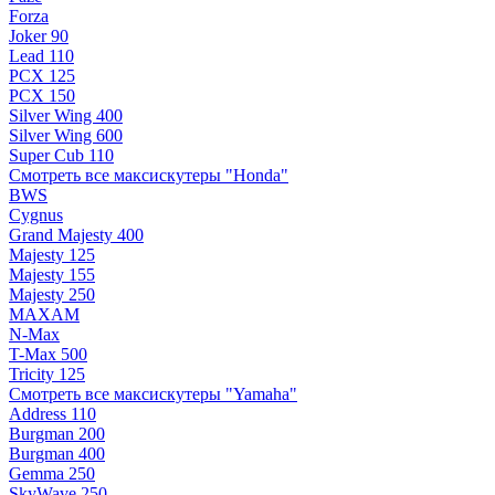
Forza
Joker 90
Lead 110
PCX 125
PCX 150
Silver Wing 400
Silver Wing 600
Super Cub 110
Смотреть все максискутеры "Honda"
BWS
Cygnus
Grand Majesty 400
Majesty 125
Majesty 155
Majesty 250
MAXAM
N-Max
T-Max 500
Tricity 125
Смотреть все максискутеры "Yamaha"
Address 110
Burgman 200
Burgman 400
Gemma 250
SkyWave 250