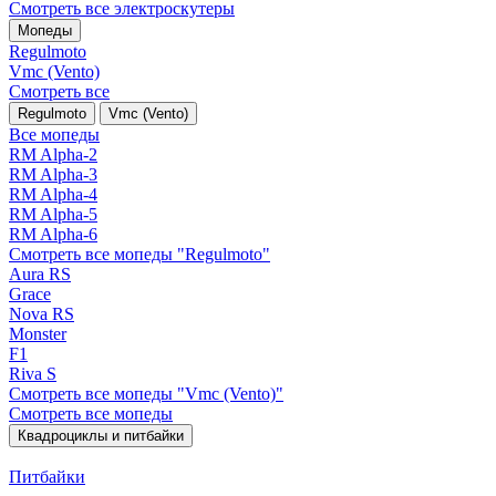
Смотреть все электро­скутеры
Мопеды
Regulmoto
Vmc (Vento)
Смотреть все
Regulmoto
Vmc (Vento)
Все мопеды
RM Alpha-2
RM Alpha-3
RM Alpha-4
RM Alpha-5
RM Alpha-6
Смотреть все мопеды "Regulmoto"
Aura RS
Grace
Nova RS
Monster
F1
Riva S
Смотреть все мопеды "Vmc (Vento)"
Смотреть все мопеды
Квадроциклы и питбайки
Питбайки