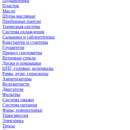
Подшипники
Пластик
Масло
Щупы масляные
Приборные панели
Тормозная система
Система охлаждения
Сальники и сайлентблоки
Кикстартер и стартеры
Глушители
Привод спидометра
Ветровые стекла
Диски и покрышки
ЦПГ, головки, коленвалы
Рамы, рули, гироскопы
Амортизаторы
Велозапчасти
Двигатели
Фильтры
Система смазки
Система питания
Фары, поворотники
Трансмиссия
Электрика
Тросы