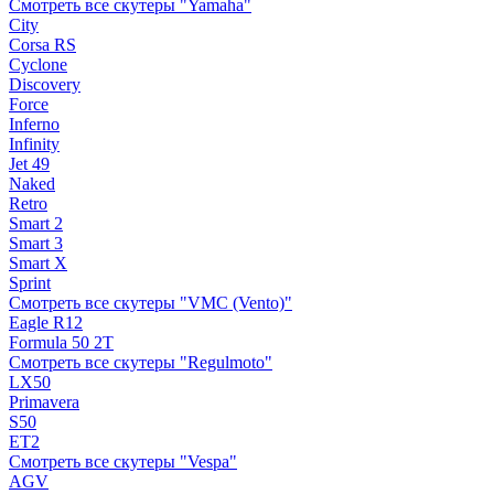
Смотреть все скутеры "Yamaha"
City
Corsa RS
Cyclone
Discovery
Force
Inferno
Infinity
Jet 49
Naked
Retro
Smart 2
Smart 3
Smart X
Sprint
Смотреть все скутеры "VMC (Vento)"
Eagle R12
Formula 50 2Т
Смотреть все скутеры "Regulmoto"
LX50
Primavera
S50
ET2
Смотреть все скутеры "Vespa"
AGV