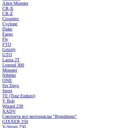
Alien Monster
CR-X
CR-Z
Crosstrec
Cyclone
Duke
Fargo
Fly
FTO
Grizzly
GTO
Lanza 2T
Legend 300
Monster
Nibbler
ONE
Six Days
Sport
TE (Tour Enduro)
V Bob
Wizard 230
XADV
Смотреть все мотоциклы "Regulmoto"
GIXXER 250
V-Strom 250