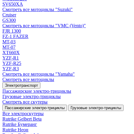
SV650XA
Смотреть все мотоциклы "Suzuki"
Cruiser
GS300
Смотреть все мотоциклы "VMC (Vento)"
FJR 1300
FZ-1 FAZER
MT-03
MT-07
XT660X
YZF-R1
YZF-R25
YZF-R3
Смотреть все мотоциклы "Yamaha"
Смотреть все мотоциклы
Электротранспорт
Пассажирские электро‑трициклы
Грузовые электро‑трициклы
Смотреть все скутеры
Пассажирские электро‑трициклы
Грузовые электро‑трициклы
Все электро­скутеры
Rutrike Gelbert Beta
Rutrike Бумеранг
Rutrike Неон