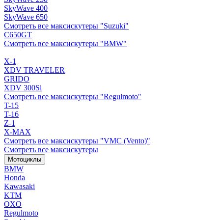
SkyWave 400
SkyWave 650
Смотреть все максискутеры "Suzuki"
C650GT
Смотреть все максискутеры "BMW"
X-1
XDV TRAVELER
GRIDO
XDV 300Si
Смотреть все максискутеры "Regulmoto"
T-15
T-16
Z-1
X-MAX
Смотреть все максискутеры "VMC (Vento)"
Смотреть все максискутеры
Мотоциклы
BMW
Honda
Kawasaki
KTM
OXO
Regulmoto