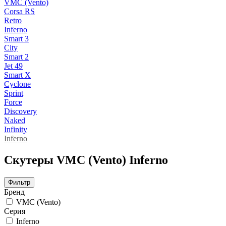
VMC (Vento)
Corsa RS
Retro
Inferno
Smart 3
City
Smart 2
Jet 49
Smart X
Cyclone
Sprint
Force
Discovery
Naked
Infinity
Inferno
Скутеры VMC (Vento) Inferno
Фильтр
Бренд
VMC (Vento)
Серия
Inferno