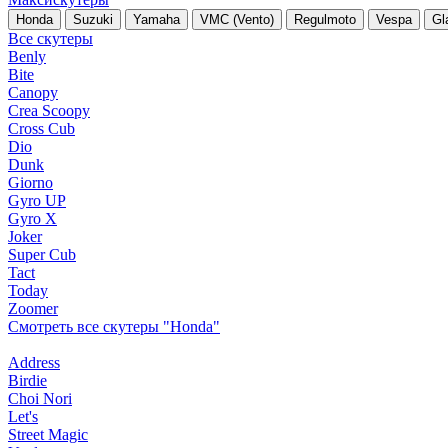
Honda
Suzuki
Yamaha
VMC (Vento)
Regulmoto
Vespa
Gl
Все скутеры
Benly
Bite
Canopy
Crea Scoopy
Cross Cub
Dio
Dunk
Giorno
Gyro UP
Gyro X
Joker
Super Cub
Tact
Today
Zoomer
Смотреть все скутеры "Honda"
Address
Birdie
Choi Nori
Let's
Street Magic