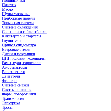
Подшипники
Пластик
Масло
Щупы масляные
Приборные панели
Тормозная система
Система охлаждения
Сальники и сайлентблоки
Кикстартер и стартеры
Глушители
Привод спидометра
Ветровые стекла
Диски и покрышки
ЦПГ, головки, коленвалы
Рамы, рули, гироскопы
Амортизаторы
Велозапчасти
Двигатели
Фильтры
Система смазки
Система питания
Фары, поворотники
Трансмиссия
Электрика
Тросы