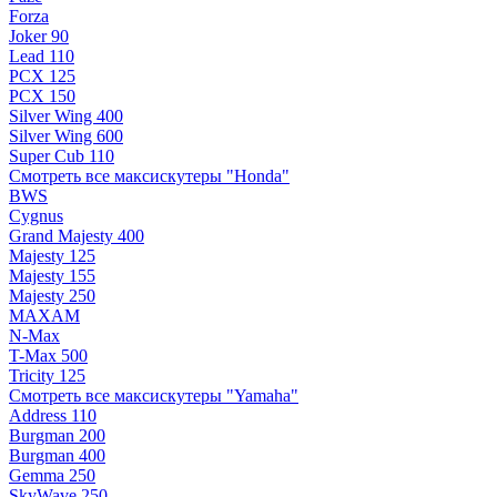
Forza
Joker 90
Lead 110
PCX 125
PCX 150
Silver Wing 400
Silver Wing 600
Super Cub 110
Смотреть все максискутеры "Honda"
BWS
Cygnus
Grand Majesty 400
Majesty 125
Majesty 155
Majesty 250
MAXAM
N-Max
T-Max 500
Tricity 125
Смотреть все максискутеры "Yamaha"
Address 110
Burgman 200
Burgman 400
Gemma 250
SkyWave 250