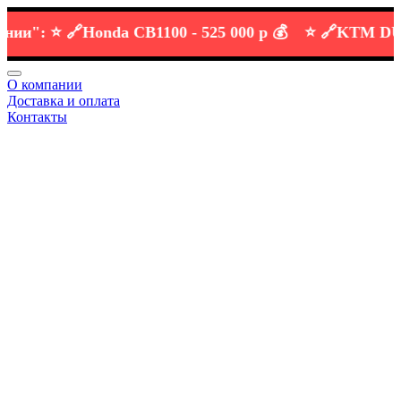
":
⭐️ 🔗
Honda CB1100 -
525 000 р 💰
⭐️ 🔗
KTM DUKE 6
О компании
Доставка и оплата
Контакты