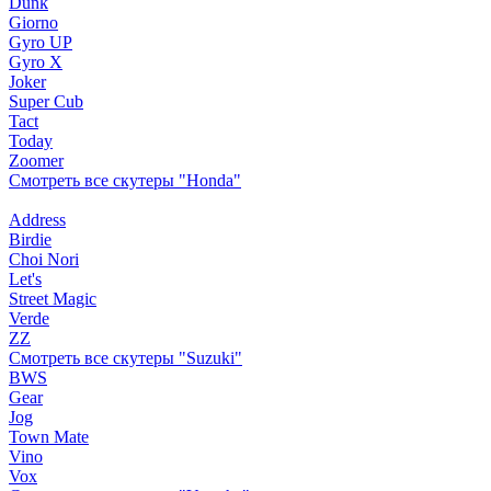
Dunk
Giorno
Gyro UP
Gyro X
Joker
Super Cub
Tact
Today
Zoomer
Смотреть все скутеры "Honda"
Address
Birdie
Choi Nori
Let's
Street Magic
Verde
ZZ
Смотреть все скутеры "Suzuki"
BWS
Gear
Jog
Town Mate
Vino
Vox