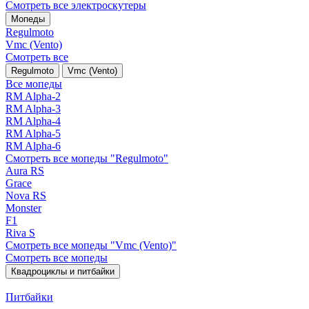
Смотреть все электро­скутеры
Мопеды
Regulmoto
Vmc (Vento)
Смотреть все
Regulmoto
Vmc (Vento)
Все мопеды
RM Alpha-2
RM Alpha-3
RM Alpha-4
RM Alpha-5
RM Alpha-6
Смотреть все мопеды "Regulmoto"
Aura RS
Grace
Nova RS
Monster
F1
Riva S
Смотреть все мопеды "Vmc (Vento)"
Смотреть все мопеды
Квадроциклы и питбайки
Питбайки