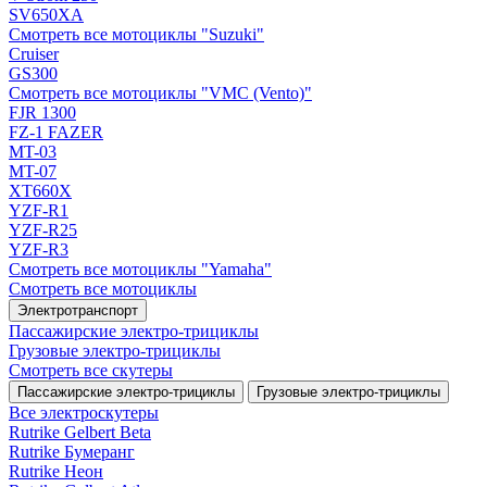
SV650XA
Смотреть все мотоциклы "Suzuki"
Cruiser
GS300
Смотреть все мотоциклы "VMC (Vento)"
FJR 1300
FZ-1 FAZER
MT-03
MT-07
XT660X
YZF-R1
YZF-R25
YZF-R3
Смотреть все мотоциклы "Yamaha"
Смотреть все мотоциклы
Электротранспорт
Пассажирские электро‑трициклы
Грузовые электро‑трициклы
Смотреть все скутеры
Пассажирские электро‑трициклы
Грузовые электро‑трициклы
Все электро­скутеры
Rutrike Gelbert Beta
Rutrike Бумеранг
Rutrike Неон