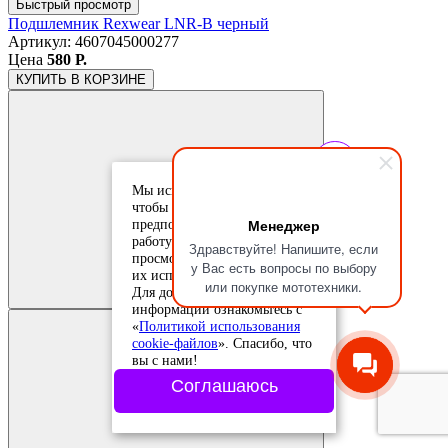
Быстрый просмотр
Подшлемник Rexwear LNR-B черный
Артикул: 4607045000277
Цена
580 Р.
КУПИТЬ
В КОРЗИНЕ
Мы используем cookie-файлы,
чтобы учесть ваши
Менеджер
предпочтения и улучшить
работу сайта. Продолжая
Здравствуйте! Напишите, если
Добавить в
просмотр, вы соглашаетесь с
у Вас есть вопросы по выбору
сравнение
их использованием.
Добавлено в
или покупке мототехники.
Для дополнительной
сравнение
информации ознакомьтесь с
«
Политикой использования
cookie-файлов
». Спасибо, что
вы с нами!
Соглашаюсь