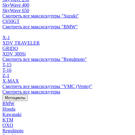
SkyWave 400
SkyWave 650
Смотреть все максискутеры "Suzuki"
C650GT
Смотреть все максискутеры "BMW"
X-1
XDV TRAVELER
GRIDO
XDV 300Si
Смотреть все максискутеры "Regulmoto"
T-15
T-16
Z-1
X-MAX
Смотреть все максискутеры "VMC (Vento)"
Смотреть все максискутеры
Мотоциклы
BMW
Honda
Kawasaki
KTM
OXO
Regulmoto