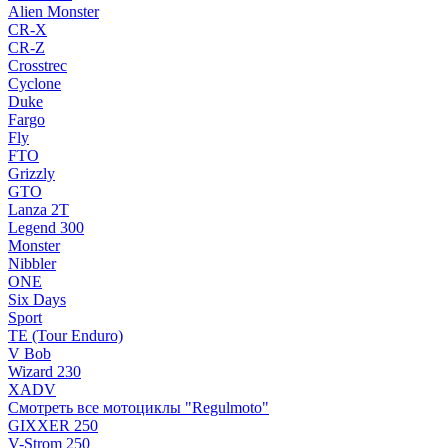
Alien Monster
CR-X
CR-Z
Crosstrec
Cyclone
Duke
Fargo
Fly
FTO
Grizzly
GTO
Lanza 2T
Legend 300
Monster
Nibbler
ONE
Six Days
Sport
TE (Tour Enduro)
V Bob
Wizard 230
XADV
Смотреть все мотоциклы "Regulmoto"
GIXXER 250
V-Strom 250