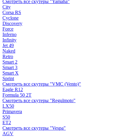
Смотреть все скутеры "Yamaha"
City
Corsa RS
Cyclone
Discovery
Force
Inferno
Infinity
Jet 49
Naked
Retro
Smart 2
Smart 3
Smart X
Sprint
Смотреть все скутеры "VMC (Vento)"
Eagle R12
Formula 50 2Т
Смотреть все скутеры "Regulmoto"
LX50
Primavera
S50
ET2
Смотреть все скутеры "Vespa"
AGV