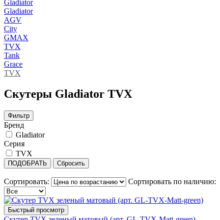
Gladiator
Gladiator
AGV
City
GMAX
TVX
Tank
Grace
TVX
Скутеры Gladiator TVX
Фильтр
Бренд
Gladiator
Серия
TVX
ПОДОБРАТЬ
Сбросить
Сортировать:
Сортировать по наличию:
Быстрый просмотр
Скутер TVX зеленый матовый (арт. GL-TVX-Matt-green)