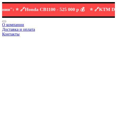
":
⭐️ 🔗
Honda CB1100 -
525 000 р 💰
⭐️ 🔗
KTM DUKE 6
О компании
Доставка и оплата
Контакты