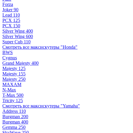
Forza
Joker 90
Lead 110
PCX 125
PCX 150
Silver Wing 400
Silver Wing 600
Super Cub 110
Смотреть все максискутеры "Honda"
BWS
Cygnus
Grand Majesty 400
Majesty 125
Majesty 155
Majesty 250
MAXAM
N-Max
T-Max 500
Tricity 125
Смотреть все максискутеры "Yamaha"
Address 110
Burgman 200
Burgman 400
Gemma 250
SkyWave 250