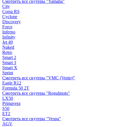
Смотреть все скутеры "Yamaha"
City
Corsa RS
Cyclone
Discovery
Force
Inferno
Infinity
Jet 49
Naked
Retro
Smart 2
Smart 3
Smart X
Sprint
Смотреть все скутеры "VMC (Vento)"
Eagle R12
Formula 50 2Т
Смотреть все скутеры "Regulmoto"
LX50
Primavera
S50
ET2
Смотреть все скутеры "Vespa"
AGV