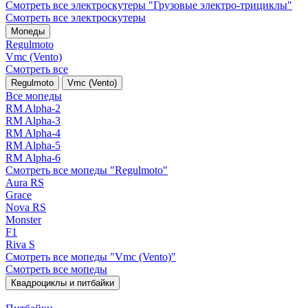
Смотреть все электро­скутеры "Грузовые электро‑трициклы"
Смотреть все электро­скутеры
Мопеды
Regulmoto
Vmc (Vento)
Смотреть все
Regulmoto
Vmc (Vento)
Все мопеды
RM Alpha-2
RM Alpha-3
RM Alpha-4
RM Alpha-5
RM Alpha-6
Смотреть все мопеды "Regulmoto"
Aura RS
Grace
Nova RS
Monster
F1
Riva S
Смотреть все мопеды "Vmc (Vento)"
Смотреть все мопеды
Квадроциклы и питбайки