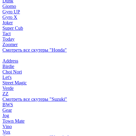
Dunk
Giorno
Gyro UP
Gyro X
Joker
Super Cub
Tact
Today
Zoomer
Смотреть все скутеры "Honda"
Address
Birdie
Choi Nori
Let's
Street Magic
Verde
ZZ
Смотреть все скутеры "Suzuki"
BWS
Gear
Jog
Town Mate
Vino
Vox