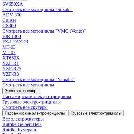
SV650XA
Смотреть все мотоциклы "Suzuki"
ADV 300
Cruiser
GS300
Смотреть все мотоциклы "VMC (Vento)"
FJR 1300
FZ-1 FAZER
MT-03
MT-07
XT660X
YZF-R1
YZF-R25
YZF-R3
Смотреть все мотоциклы "Yamaha"
Смотреть все мотоциклы
Электротранспорт
Пассажирские электро‑трициклы
Грузовые электро‑трициклы
Смотреть все скутеры
Пассажирские электро‑трициклы
Грузовые электро‑трициклы
Все электро­скутеры
Rutrike Gelbert Beta
Rutrike Бумеранг