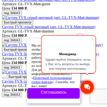
Артикул: GL-TVX-Matt-green
Цена
134 000 Р.
под ЗАКАЗ
Быстрый просмотр
Скутер TVX серый матовый (арт. GL-TVX-Matt-titanium)
Артикул: GL-TVX-Matt-titanium
Цена
134 000 Р.
под ЗАКАЗ
Мы используем cookie-файлы,
чтобы учесть ваши
Быстрый просмотр
Менеджер
предпочтения и улучшить
Скутер TVX бежевый матовый (арт. GL-TVX-Elegant-gray)
работу сайта. Продолжая
Артикул: GL-TVX-Elegant-gray
Здравствуйте! Напишите, если
просмотр, вы соглашаетесь с
Цена
134 000 Р.
у Вас есть вопросы по выбору
их использованием.
под ЗАКАЗ
или покупке мототехники.
Для дополнительной
информации ознакомьтесь с
Быстрый просмотр
«
Политикой использования
Скутер TVX синий матовый (арт. GL-TVX-Camerron)
cookie-файлов
». Спасибо, что
Артикул: GL-TVX-Camerron
вы с нами!
Цена
134 000 Р.
Соглашаюсь
под ЗАКАЗ