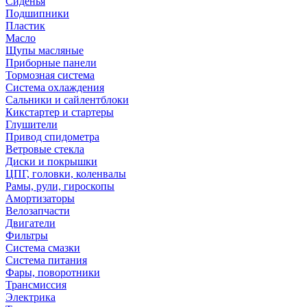
Сиденья
Подшипники
Пластик
Масло
Щупы масляные
Приборные панели
Тормозная система
Система охлаждения
Сальники и сайлентблоки
Кикстартер и стартеры
Глушители
Привод спидометра
Ветровые стекла
Диски и покрышки
ЦПГ, головки, коленвалы
Рамы, рули, гироскопы
Амортизаторы
Велозапчасти
Двигатели
Фильтры
Система смазки
Система питания
Фары, поворотники
Трансмиссия
Электрика