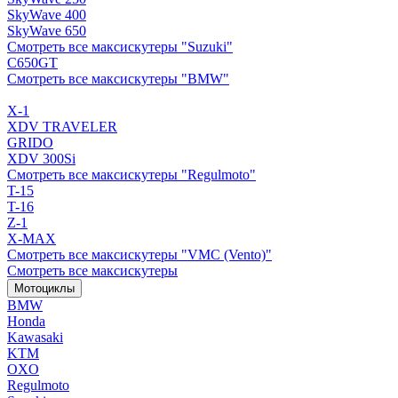
SkyWave 400
SkyWave 650
Смотреть все максискутеры "Suzuki"
C650GT
Смотреть все максискутеры "BMW"
X-1
XDV TRAVELER
GRIDO
XDV 300Si
Смотреть все максискутеры "Regulmoto"
T-15
T-16
Z-1
X-MAX
Смотреть все максискутеры "VMC (Vento)"
Смотреть все максискутеры
Мотоциклы
BMW
Honda
Kawasaki
KTM
OXO
Regulmoto