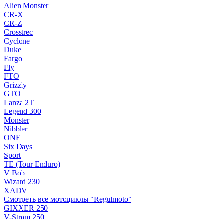
Alien Monster
CR-X
CR-Z
Crosstrec
Cyclone
Duke
Fargo
Fly
FTO
Grizzly
GTO
Lanza 2T
Legend 300
Monster
Nibbler
ONE
Six Days
Sport
TE (Tour Enduro)
V Bob
Wizard 230
XADV
Смотреть все мотоциклы "Regulmoto"
GIXXER 250
V-Strom 250