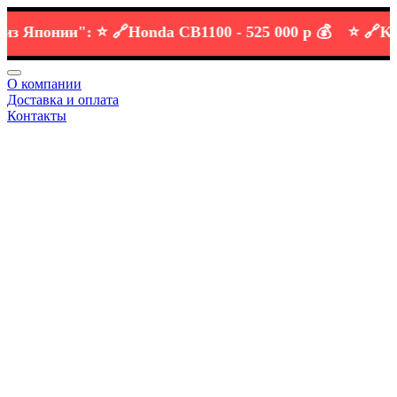
Японии":
⭐️ 🔗
Honda CB1100 -
525 000 р 💰
⭐️ 🔗
KTM D
О компании
Доставка и оплата
Контакты