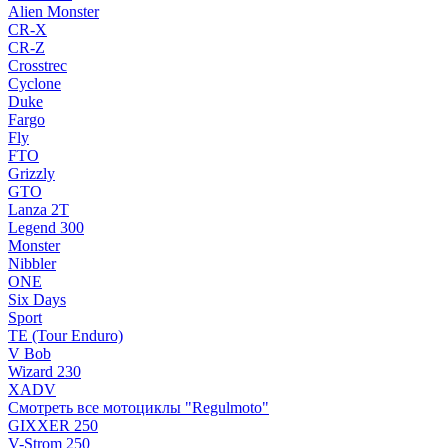
Alien Monster
CR-X
CR-Z
Crosstrec
Cyclone
Duke
Fargo
Fly
FTO
Grizzly
GTO
Lanza 2T
Legend 300
Monster
Nibbler
ONE
Six Days
Sport
TE (Tour Enduro)
V Bob
Wizard 230
XADV
Смотреть все мотоциклы "Regulmoto"
GIXXER 250
V-Strom 250