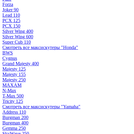
Forza
Joker 90
Lead 110
PCX 125
PCX 150
Silver Wing 400
Silver Wing 600
Super Cub 110
Смотреть все максискутеры "Honda"
BWS
Cygnus
Grand Majesty 400
Majesty 125
Majesty 155
Majesty 250
MAXAM
N-Max
T-Max 500
Tricity 125
Смотреть все максискутеры "Yamaha"
Address 110
Burgman 200
Burgman 400
Gemma 250
SkyWave 250