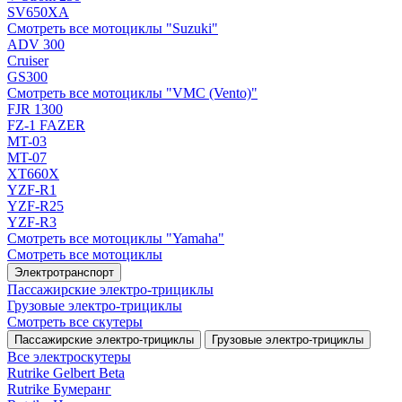
SV650XA
Смотреть все мотоциклы "Suzuki"
ADV 300
Cruiser
GS300
Смотреть все мотоциклы "VMC (Vento)"
FJR 1300
FZ-1 FAZER
MT-03
MT-07
XT660X
YZF-R1
YZF-R25
YZF-R3
Смотреть все мотоциклы "Yamaha"
Смотреть все мотоциклы
Электротранспорт
Пассажирские электро‑трициклы
Грузовые электро‑трициклы
Смотреть все скутеры
Пассажирские электро‑трициклы
Грузовые электро‑трициклы
Все электро­скутеры
Rutrike Gelbert Beta
Rutrike Бумеранг