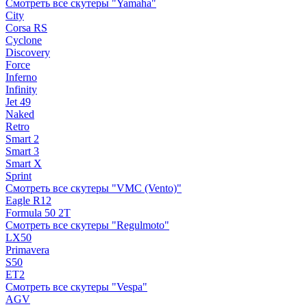
Смотреть все скутеры "Yamaha"
City
Corsa RS
Cyclone
Discovery
Force
Inferno
Infinity
Jet 49
Naked
Retro
Smart 2
Smart 3
Smart X
Sprint
Смотреть все скутеры "VMC (Vento)"
Eagle R12
Formula 50 2Т
Смотреть все скутеры "Regulmoto"
LX50
Primavera
S50
ET2
Смотреть все скутеры "Vespa"
AGV