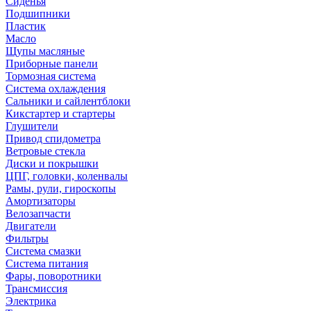
Сиденья
Подшипники
Пластик
Масло
Щупы масляные
Приборные панели
Тормозная система
Система охлаждения
Сальники и сайлентблоки
Кикстартер и стартеры
Глушители
Привод спидометра
Ветровые стекла
Диски и покрышки
ЦПГ, головки, коленвалы
Рамы, рули, гироскопы
Амортизаторы
Велозапчасти
Двигатели
Фильтры
Система смазки
Система питания
Фары, поворотники
Трансмиссия
Электрика