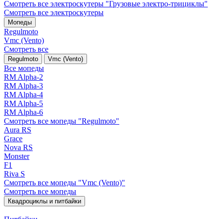
Смотреть все электро­скутеры "Грузовые электро‑трициклы"
Смотреть все электро­скутеры
Мопеды
Regulmoto
Vmc (Vento)
Смотреть все
Regulmoto
Vmc (Vento)
Все мопеды
RM Alpha-2
RM Alpha-3
RM Alpha-4
RM Alpha-5
RM Alpha-6
Смотреть все мопеды "Regulmoto"
Aura RS
Grace
Nova RS
Monster
F1
Riva S
Смотреть все мопеды "Vmc (Vento)"
Смотреть все мопеды
Квадроциклы и питбайки