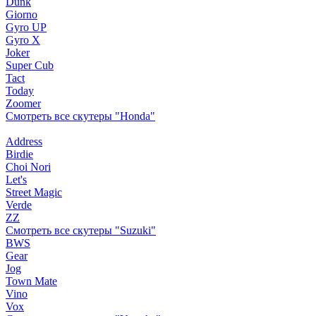
Dunk
Giorno
Gyro UP
Gyro X
Joker
Super Cub
Tact
Today
Zoomer
Смотреть все скутеры "Honda"
Address
Birdie
Choi Nori
Let's
Street Magic
Verde
ZZ
Смотреть все скутеры "Suzuki"
BWS
Gear
Jog
Town Mate
Vino
Vox