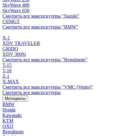
SkyWave 400
SkyWave 650
Смотреть все максискутеры "Suzuki"
C650GT
Смотреть все максискутеры "BMW"
X-1
XDV TRAVELER
GRIDO
XDV 300Si
Смотреть все максискутеры "Regulmoto"
T-15
T-16
Z-1
X-MAX
Смотреть все максискутеры "VMC (Vento)"
Смотреть все максискутеры
Мотоциклы
BMW
Honda
Kawasaki
KTM
OXO
Regulmoto