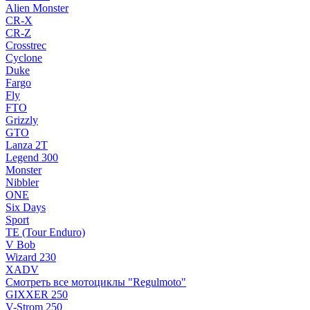
Alien Monster
CR-X
CR-Z
Crosstrec
Cyclone
Duke
Fargo
Fly
FTO
Grizzly
GTO
Lanza 2T
Legend 300
Monster
Nibbler
ONE
Six Days
Sport
TE (Tour Enduro)
V Bob
Wizard 230
XADV
Смотреть все мотоциклы "Regulmoto"
GIXXER 250
V-Strom 250