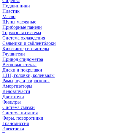
Сиденья
Подшипники
Пластик
Масло
Щупы масляные
Приборные панели
Тормозная система
Система охлаждения
Сальники и сайлентблоки
Кикстартер и стартеры
Глушители
Привод спидометра
Ветровые стекла
Диски и покрышки
ЦПГ, головки, коленвалы
Рамы, рули, гироскопы
Амортизаторы
Велозапчасти
Двигатели
Фильтры
Система смазки
Система питания
Фары, поворотники
Трансмиссия
Электрика