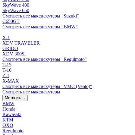
SkyWave 400
SkyWave 650
Смотреть все максискутеры "Suzuki"
C650GT
Смотреть все максискутеры "BMW"
X-1
XDV TRAVELER
GRIDO
XDV 300Si
Смотреть все максискутеры "Regulmoto"
T-15
T-16
Z-1
X-MAX
Смотреть все максискутеры "VMC (Vento)"
Смотреть все максискутеры
Мотоциклы
BMW
Honda
Kawasaki
KTM
OXO
Regulmoto