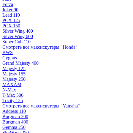
Forza
Joker 90
Lead 110
PCX 125
PCX 150
Silver Wing 400
Silver Wing 600
Super Cub 110
Смотреть все максискутеры "Honda"
BWS
Cygnus
Grand Majesty 400
Majesty 125
Majesty 155
Majesty 250
MAXAM
N-Max
T-Max 500
Tricity 125
Смотреть все максискутеры "Yamaha"
Address 110
Burgman 200
Burgman 400
Gemma 250
SkyWave 250