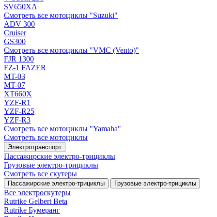
SV650XA
Смотреть все мотоциклы "Suzuki"
ADV 300
Cruiser
GS300
Смотреть все мотоциклы "VMC (Vento)"
FJR 1300
FZ-1 FAZER
MT-03
MT-07
XT660X
YZF-R1
YZF-R25
YZF-R3
Смотреть все мотоциклы "Yamaha"
Смотреть все мотоциклы
Электротранспорт
Пассажирские электро‑трициклы
Грузовые электро‑трициклы
Смотреть все скутеры
Пассажирские электро‑трициклы
Грузовые электро‑трициклы
Все электро­скутеры
Rutrike Gelbert Beta
Rutrike Бумеранг