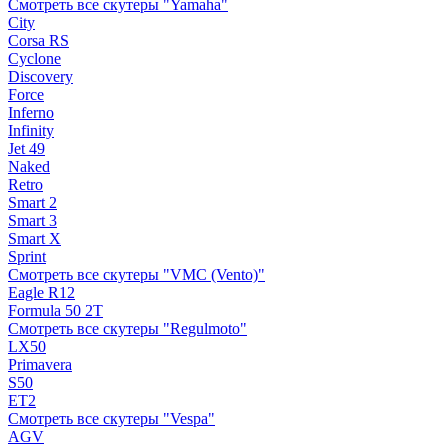
Смотреть все скутеры "Yamaha"
City
Corsa RS
Cyclone
Discovery
Force
Inferno
Infinity
Jet 49
Naked
Retro
Smart 2
Smart 3
Smart X
Sprint
Смотреть все скутеры "VMC (Vento)"
Eagle R12
Formula 50 2Т
Смотреть все скутеры "Regulmoto"
LX50
Primavera
S50
ET2
Смотреть все скутеры "Vespa"
AGV