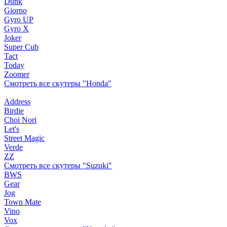
Dunk
Giorno
Gyro UP
Gyro X
Joker
Super Cub
Tact
Today
Zoomer
Смотреть все скутеры "Honda"
Address
Birdie
Choi Nori
Let's
Street Magic
Verde
ZZ
Смотреть все скутеры "Suzuki"
BWS
Gear
Jog
Town Mate
Vino
Vox