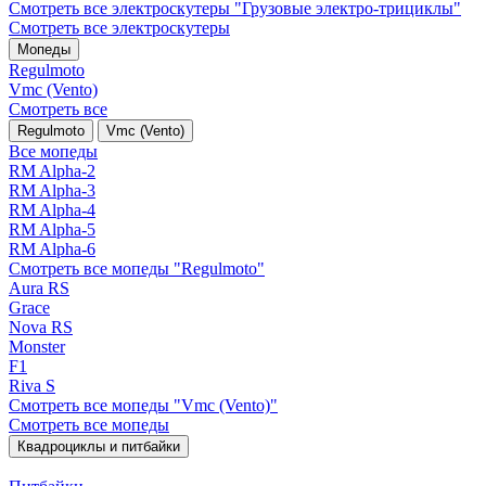
Смотреть все электро­скутеры "Грузовые электро‑трициклы"
Смотреть все электро­скутеры
Мопеды
Regulmoto
Vmc (Vento)
Смотреть все
Regulmoto
Vmc (Vento)
Все мопеды
RM Alpha-2
RM Alpha-3
RM Alpha-4
RM Alpha-5
RM Alpha-6
Смотреть все мопеды "Regulmoto"
Aura RS
Grace
Nova RS
Monster
F1
Riva S
Смотреть все мопеды "Vmc (Vento)"
Смотреть все мопеды
Квадроциклы и питбайки