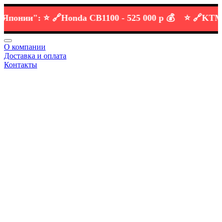
нии":
⭐️ 🔗
Honda CB1100 -
525 000 р 💰
⭐️ 🔗
KTM DUK
О компании
Доставка и оплата
Контакты