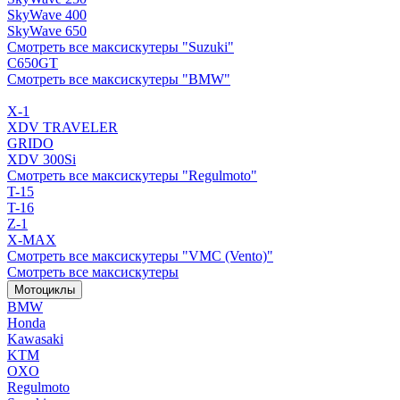
SkyWave 400
SkyWave 650
Смотреть все максискутеры "Suzuki"
C650GT
Смотреть все максискутеры "BMW"
X-1
XDV TRAVELER
GRIDO
XDV 300Si
Смотреть все максискутеры "Regulmoto"
T-15
T-16
Z-1
X-MAX
Смотреть все максискутеры "VMC (Vento)"
Смотреть все максискутеры
Мотоциклы
BMW
Honda
Kawasaki
KTM
OXO
Regulmoto