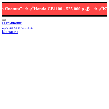
понии":
⭐️ 🔗
Honda CB1100 -
525 000 р 💰
⭐️ 🔗
KTM DU
О компании
Доставка и оплата
Контакты