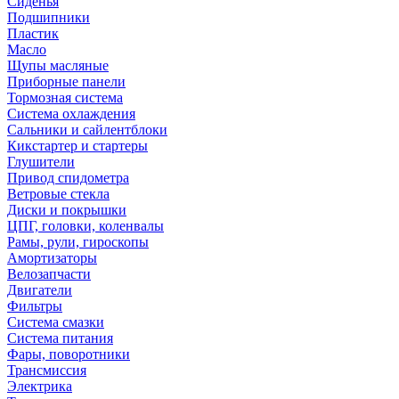
Сиденья
Подшипники
Пластик
Масло
Щупы масляные
Приборные панели
Тормозная система
Система охлаждения
Сальники и сайлентблоки
Кикстартер и стартеры
Глушители
Привод спидометра
Ветровые стекла
Диски и покрышки
ЦПГ, головки, коленвалы
Рамы, рули, гироскопы
Амортизаторы
Велозапчасти
Двигатели
Фильтры
Система смазки
Система питания
Фары, поворотники
Трансмиссия
Электрика