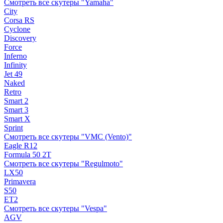
Смотреть все скутеры "Yamaha"
City
Corsa RS
Cyclone
Discovery
Force
Inferno
Infinity
Jet 49
Naked
Retro
Smart 2
Smart 3
Smart X
Sprint
Смотреть все скутеры "VMC (Vento)"
Eagle R12
Formula 50 2Т
Смотреть все скутеры "Regulmoto"
LX50
Primavera
S50
ET2
Смотреть все скутеры "Vespa"
AGV