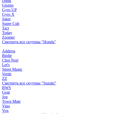
Dunk
Giorno
Gyro UP
Gyro X
Joker
Super Cub
Tact
Today
Zoomer
Смотреть все скутеры "Honda"
Address
Birdie
Choi Nori
Let's
Street Magic
Verde
ZZ
Смотреть все скутеры "Suzuki"
BWS
Gear
Jog
Town Mate
Vino
Vox