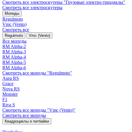
Смотреть все электро­скутеры "Грузовые электро‑трициклы"
Смотреть все электро­скутеры
Мопеды
Regulmoto
Vmc (Vento)
Смотреть все
Regulmoto
Vmc (Vento)
Все мопеды
RM Alpha-2
RM Alpha-3
RM Alpha-4
RM Alpha-5
RM Alpha-6
Смотреть все мопеды "Regulmoto"
Aura RS
Grace
Nova RS
Monster
F1
Riva S
Смотреть все мопеды "Vmc (Vento)"
Смотреть все мопеды
Квадроциклы и питбайки