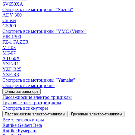
SV650XA
Смотреть все мотоциклы "Suzuki"
ADV 300
Cruiser
GS300
Смотреть все мотоциклы "VMC (Vento)"
FJR 1300
FZ-1 FAZER
MT-03
MT-07
XT660X
YZF-R1
YZF-R25
YZF-R3
Смотреть все мотоциклы "Yamaha"
Смотреть все мотоциклы
Электротранспорт
Пассажирские электро‑трициклы
Грузовые электро‑трициклы
Смотреть все скутеры
Пассажирские электро‑трициклы
Грузовые электро‑трициклы
Все электро­скутеры
Rutrike Gelbert Beta
Rutrike Бумеранг