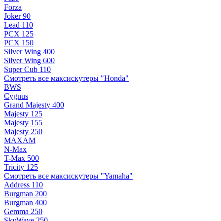
Forza
Joker 90
Lead 110
PCX 125
PCX 150
Silver Wing 400
Silver Wing 600
Super Cub 110
Смотреть все максискутеры "Honda"
BWS
Cygnus
Grand Majesty 400
Majesty 125
Majesty 155
Majesty 250
MAXAM
N-Max
T-Max 500
Tricity 125
Смотреть все максискутеры "Yamaha"
Address 110
Burgman 200
Burgman 400
Gemma 250
SkyWave 250