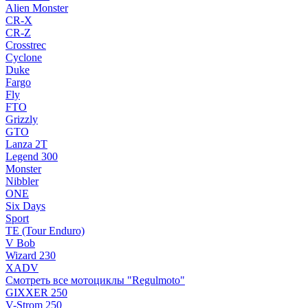
Alien Monster
CR-X
CR-Z
Crosstrec
Cyclone
Duke
Fargo
Fly
FTO
Grizzly
GTO
Lanza 2T
Legend 300
Monster
Nibbler
ONE
Six Days
Sport
TE (Tour Enduro)
V Bob
Wizard 230
XADV
Смотреть все мотоциклы "Regulmoto"
GIXXER 250
V-Strom 250