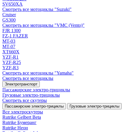
SV650XA
Смотреть все мотоциклы "Suzuki"
Cruiser
GS300
Смотреть все мотоциклы "VMC (Vento)"
FJR 1300
FZ-1 FAZER
MT-03
MT-07
XT660X
YZF-R1
YZF-R25
YZF-R3
Смотреть все мотоциклы "Yamaha"
Смотреть все мотоциклы
Электротранспорт
Пассажирские электро‑трициклы
Грузовые электро‑трициклы
Смотреть все скутеры
Пассажирские электро‑трициклы
Грузовые электро‑трициклы
Все электро­скутеры
Rutrike Gelbert Beta
Rutrike Бумеранг
Rutrike Неон