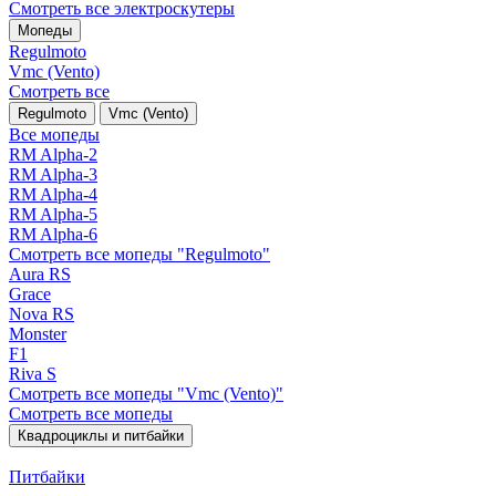
Смотреть все электро­скутеры
Мопеды
Regulmoto
Vmc (Vento)
Смотреть все
Regulmoto
Vmc (Vento)
Все мопеды
RM Alpha-2
RM Alpha-3
RM Alpha-4
RM Alpha-5
RM Alpha-6
Смотреть все мопеды "Regulmoto"
Aura RS
Grace
Nova RS
Monster
F1
Riva S
Смотреть все мопеды "Vmc (Vento)"
Смотреть все мопеды
Квадроциклы и питбайки
Питбайки