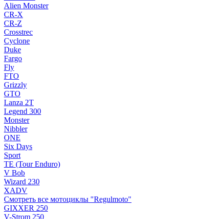
Alien Monster
CR-X
CR-Z
Crosstrec
Cyclone
Duke
Fargo
Fly
FTO
Grizzly
GTO
Lanza 2T
Legend 300
Monster
Nibbler
ONE
Six Days
Sport
TE (Tour Enduro)
V Bob
Wizard 230
XADV
Смотреть все мотоциклы "Regulmoto"
GIXXER 250
V-Strom 250