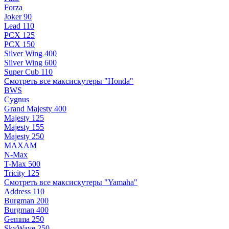
Forza
Joker 90
Lead 110
PCX 125
PCX 150
Silver Wing 400
Silver Wing 600
Super Cub 110
Смотреть все максискутеры "Honda"
BWS
Cygnus
Grand Majesty 400
Majesty 125
Majesty 155
Majesty 250
MAXAM
N-Max
T-Max 500
Tricity 125
Смотреть все максискутеры "Yamaha"
Address 110
Burgman 200
Burgman 400
Gemma 250
SkyWave 250