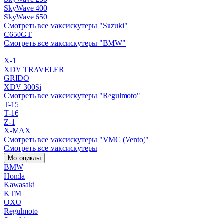
SkyWave 400
SkyWave 650
Смотреть все максискутеры "Suzuki"
C650GT
Смотреть все максискутеры "BMW"
X-1
XDV TRAVELER
GRIDO
XDV 300Si
Смотреть все максискутеры "Regulmoto"
T-15
T-16
Z-1
X-MAX
Смотреть все максискутеры "VMC (Vento)"
Смотреть все максискутеры
Мотоциклы
BMW
Honda
Kawasaki
KTM
OXO
Regulmoto