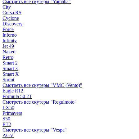
Смотреть все скутеры "Yamaha"
City
Corsa RS
Cyclone
Discovery
Force
Inferno
Infinity
Jet 49
Naked
Retro
Smart 2
Smart 3
Smart X
Sprint
Смотреть все скутеры "VMC (Vento)"
Eagle R12
Formula 50 2Т
Смотреть все скутеры "Regulmoto"
LX50
Primavera
S50
ET2
Смотреть все скутеры "Vespa"
AGV