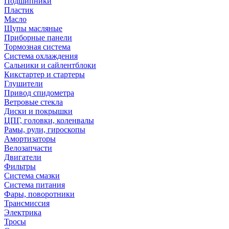
Подшипники
Пластик
Масло
Щупы масляные
Приборные панели
Тормозная система
Система охлаждения
Сальники и сайлентблоки
Кикстартер и стартеры
Глушители
Привод спидометра
Ветровые стекла
Диски и покрышки
ЦПГ, головки, коленвалы
Рамы, рули, гироскопы
Амортизаторы
Велозапчасти
Двигатели
Фильтры
Система смазки
Система питания
Фары, поворотники
Трансмиссия
Электрика
Тросы