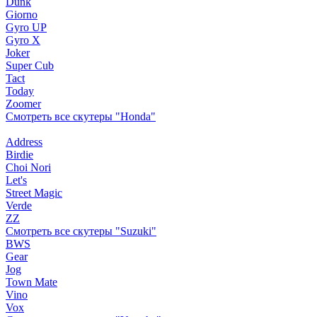
Dunk
Giorno
Gyro UP
Gyro X
Joker
Super Cub
Tact
Today
Zoomer
Смотреть все скутеры "Honda"
Address
Birdie
Choi Nori
Let's
Street Magic
Verde
ZZ
Смотреть все скутеры "Suzuki"
BWS
Gear
Jog
Town Mate
Vino
Vox