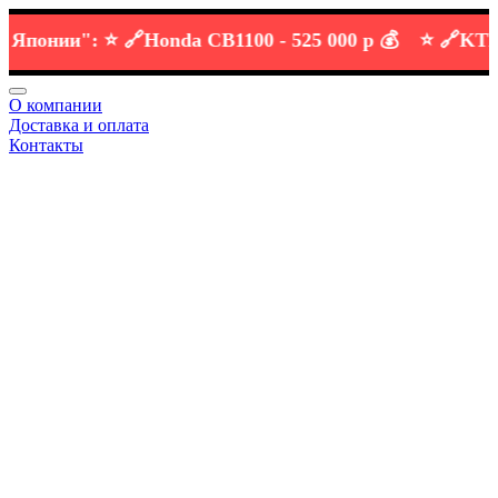
онии":
⭐️ 🔗
Honda CB1100 -
525 000 р 💰
⭐️ 🔗
KTM DUK
О компании
Доставка и оплата
Контакты