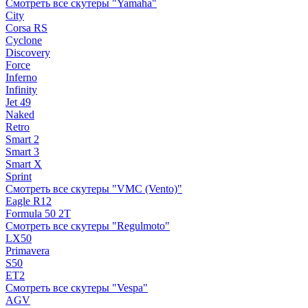
Смотреть все скутеры "Yamaha"
City
Corsa RS
Cyclone
Discovery
Force
Inferno
Infinity
Jet 49
Naked
Retro
Smart 2
Smart 3
Smart X
Sprint
Смотреть все скутеры "VMC (Vento)"
Eagle R12
Formula 50 2Т
Смотреть все скутеры "Regulmoto"
LX50
Primavera
S50
ET2
Смотреть все скутеры "Vespa"
AGV