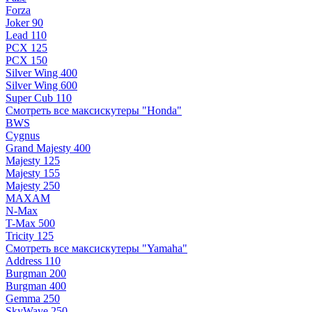
Forza
Joker 90
Lead 110
PCX 125
PCX 150
Silver Wing 400
Silver Wing 600
Super Cub 110
Смотреть все максискутеры "Honda"
BWS
Cygnus
Grand Majesty 400
Majesty 125
Majesty 155
Majesty 250
MAXAM
N-Max
T-Max 500
Tricity 125
Смотреть все максискутеры "Yamaha"
Address 110
Burgman 200
Burgman 400
Gemma 250
SkyWave 250