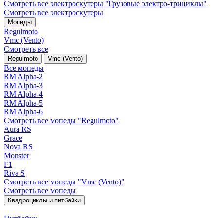
Смотреть все электро­скутеры "Грузовые электро‑трициклы"
Смотреть все электро­скутеры
Мопеды
Regulmoto
Vmc (Vento)
Смотреть все
Regulmoto
Vmc (Vento)
Все мопеды
RM Alpha-2
RM Alpha-3
RM Alpha-4
RM Alpha-5
RM Alpha-6
Смотреть все мопеды "Regulmoto"
Aura RS
Grace
Nova RS
Monster
F1
Riva S
Смотреть все мопеды "Vmc (Vento)"
Смотреть все мопеды
Квадроциклы и питбайки