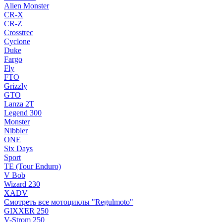
Alien Monster
CR-X
CR-Z
Crosstrec
Cyclone
Duke
Fargo
Fly
FTO
Grizzly
GTO
Lanza 2T
Legend 300
Monster
Nibbler
ONE
Six Days
Sport
TE (Tour Enduro)
V Bob
Wizard 230
XADV
Смотреть все мотоциклы "Regulmoto"
GIXXER 250
V-Strom 250