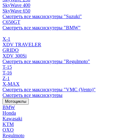
SkyWave 400
SkyWave 650
Смотреть все максискутеры "Suzuki"
C650GT
Смотреть все максискутеры "BMW"
X-1
XDV TRAVELER
GRIDO
XDV 300Si
Смотреть все максискутеры "Regulmoto"
T-15
T-16
Z-1
X-MAX
Смотреть все максискутеры "VMC (Vento)"
Смотреть все максискутеры
Мотоциклы
BMW
Honda
Kawasaki
KTM
OXO
Regulmoto