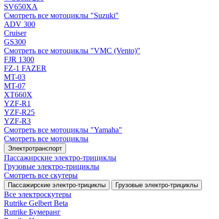
SV650XA
Смотреть все мотоциклы "Suzuki"
ADV 300
Cruiser
GS300
Смотреть все мотоциклы "VMC (Vento)"
FJR 1300
FZ-1 FAZER
MT-03
MT-07
XT660X
YZF-R1
YZF-R25
YZF-R3
Смотреть все мотоциклы "Yamaha"
Смотреть все мотоциклы
Электротранспорт
Пассажирские электро‑трициклы
Грузовые электро‑трициклы
Смотреть все скутеры
Пассажирские электро‑трициклы
Грузовые электро‑трициклы
Все электро­скутеры
Rutrike Gelbert Beta
Rutrike Бумеранг