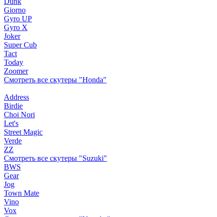
Dunk
Giorno
Gyro UP
Gyro X
Joker
Super Cub
Tact
Today
Zoomer
Смотреть все скутеры "Honda"
Address
Birdie
Choi Nori
Let's
Street Magic
Verde
ZZ
Смотреть все скутеры "Suzuki"
BWS
Gear
Jog
Town Mate
Vino
Vox