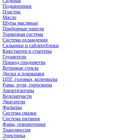
Сиденья
Подшипники
Пластик
Масло
Щупы масляные
Приборные панели
Тормозная система
Система охлаждения
Сальники и сайлентблоки
Кикстартер и стартеры
Глушители
Привод спидометра
Ветровые стекла
Диски и покрышки
ЦПГ, головки, коленвалы
Рамы, рули, гироскопы
Амортизаторы
Велозапчасти
Двигатели
Фильтры
Система смазки
Система питания
Фары, поворотники
Трансмиссия
Электрика