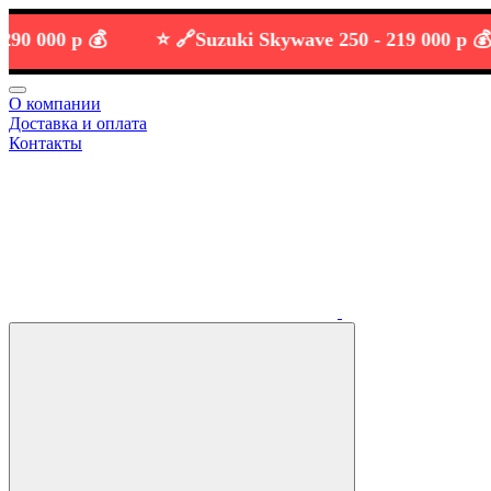
00 р 💰
⭐️ 🔗
Suzuki Skywave 250 -
219 000 р 💰
О компании
Доставка и оплата
Контакты