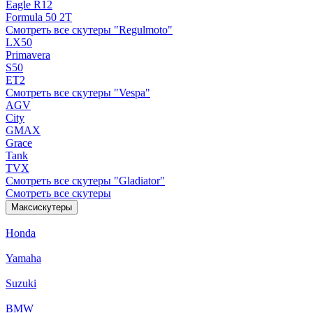
Eagle R12
Formula 50 2Т
Смотреть все скутеры "Regulmoto"
LX50
Primavera
S50
ET2
Смотреть все скутеры "Vespa"
AGV
City
GMAX
Grace
Tank
TVX
Смотреть все скутеры "Gladiator"
Смотреть все скутеры
Максискутеры
Honda
Yamaha
Suzuki
BMW