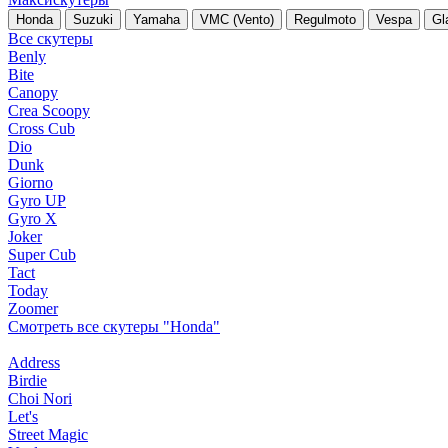
Honda
Suzuki
Yamaha
VMC (Vento)
Regulmoto
Vespa
Gl
Все скутеры
Benly
Bite
Canopy
Crea Scoopy
Cross Cub
Dio
Dunk
Giorno
Gyro UP
Gyro X
Joker
Super Cub
Tact
Today
Zoomer
Смотреть все скутеры "Honda"
Address
Birdie
Choi Nori
Let's
Street Magic