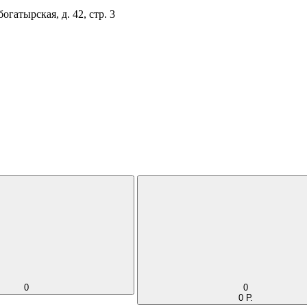
огатырская, д. 42, стр. 3
0
0
0 Р.