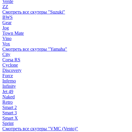
Verde
ZZ
Смотреть все скутеры "Suzuki"
BWS
Gear
Jog
Town Mate
Vino
Vox
Смотреть все скутеры "Yamaha"
City
Corsa RS
Cyclone
Discovery
Force
Inferno
Infinity
Jet 49
Naked
Retro
Smart 2
Smart 3
Smart X
Sprint
Смотреть все скутеры "VMC (Vento)"