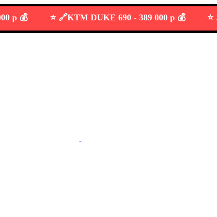
💰
⭐️ 🔗
KTM DUKE 690 -
389 000 р 💰
⭐️ 🔗
Su