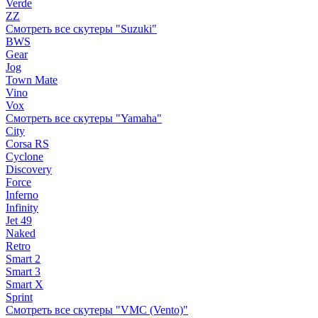
Verde
ZZ
Смотреть все скутеры "Suzuki"
BWS
Gear
Jog
Town Mate
Vino
Vox
Смотреть все скутеры "Yamaha"
City
Corsa RS
Cyclone
Discovery
Force
Inferno
Infinity
Jet 49
Naked
Retro
Smart 2
Smart 3
Smart X
Sprint
Смотреть все скутеры "VMC (Vento)"