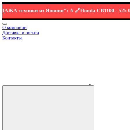
ЖА
техники
из Японии":
⭐️ 🔗
Honda CB1100 -
525 000 р 
О компании
Доставка и оплата
Контакты