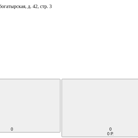
огатырская, д. 42, стр. 3
0
0
0 Р.