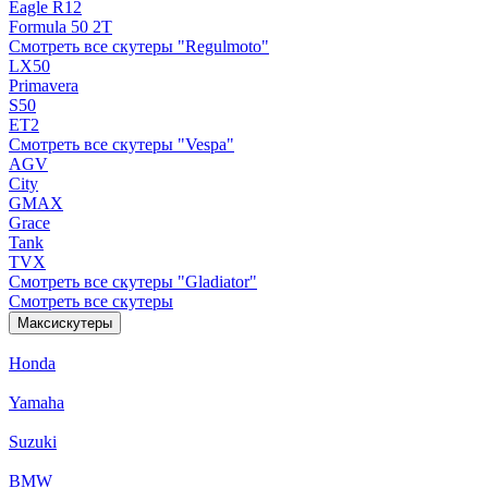
Eagle R12
Formula 50 2Т
Смотреть все скутеры "Regulmoto"
LX50
Primavera
S50
ET2
Смотреть все скутеры "Vespa"
AGV
City
GMAX
Grace
Tank
TVX
Смотреть все скутеры "Gladiator"
Смотреть все скутеры
Максискутеры
Honda
Yamaha
Suzuki
BMW