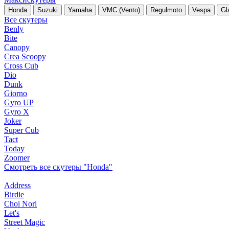
Honda
Suzuki
Yamaha
VMC (Vento)
Regulmoto
Vespa
Gl
Все скутеры
Benly
Bite
Canopy
Crea Scoopy
Cross Cub
Dio
Dunk
Giorno
Gyro UP
Gyro X
Joker
Super Cub
Tact
Today
Zoomer
Смотреть все скутеры "Honda"
Address
Birdie
Choi Nori
Let's
Street Magic