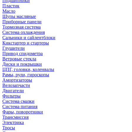
Подшипники
Пластик
Масло
Щупы масляные
Приборные панели
Тормозная система
Система охлаждения
Сальники и сайлентблоки
Кикстартер и стартеры
Глушители
Привод спидометра
Ветровые стекла
Диски и покрышки
ЦПГ, головки, коленвалы
Рамы, рули, гироскопы
Амортизаторы
Велозапчасти
Двигатели
Фильтры
Система смазки
Система питания
Фары, поворотники
Трансмиссия
Электрика
Тросы