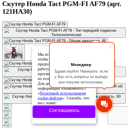
Скутер Honda Tact PGM-FI AF79 (арт.
121HA30)
Мы используем cookie-файлы,
чтобы учесть ваши
Менеджер
предпочтения и улучшить
работу сайта. Продолжая
Здравствуйте! Напишите, если
просмотр, вы соглашаетесь с
у Вас есть вопросы по выбору
их использованием.
или покупке мототехники.
Для дополнительной
информации ознакомьтесь с
«
Политикой использования
cookie-файлов
». Спасибо, что
вы с нами!
Соглашаюсь