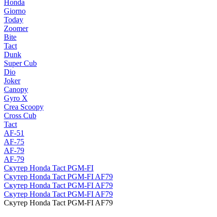
Honda
Giorno
Today
Zoomer
Bite
Tact
Dunk
Super Cub
Dio
Joker
Canopy
Gyro X
Crea Scoopy
Cross Cub
Tact
AF-51
AF-75
AF-79
AF-79
Скутер Honda Tact PGM-FI
Скутер Honda Tact PGM-FI AF79
Скутер Honda Tact PGM-FI AF79
Скутер Honda Tact PGM-FI AF79
Скутер Honda Tact PGM-FI AF79