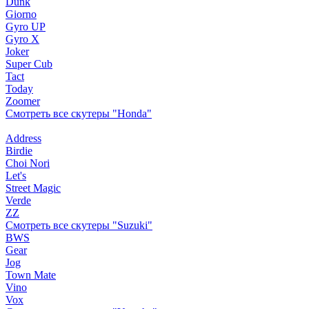
Dunk
Giorno
Gyro UP
Gyro X
Joker
Super Cub
Tact
Today
Zoomer
Смотреть все скутеры "Honda"
Address
Birdie
Choi Nori
Let's
Street Magic
Verde
ZZ
Смотреть все скутеры "Suzuki"
BWS
Gear
Jog
Town Mate
Vino
Vox