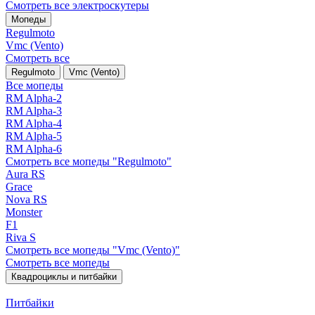
Смотреть все электро­скутеры
Мопеды
Regulmoto
Vmc (Vento)
Смотреть все
Regulmoto
Vmc (Vento)
Все мопеды
RM Alpha-2
RM Alpha-3
RM Alpha-4
RM Alpha-5
RM Alpha-6
Смотреть все мопеды "Regulmoto"
Aura RS
Grace
Nova RS
Monster
F1
Riva S
Смотреть все мопеды "Vmc (Vento)"
Смотреть все мопеды
Квадроциклы и питбайки
Питбайки