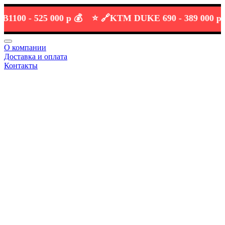
0 -
525 000 р 💰
⭐️ 🔗
KTM DUKE 690 -
389 000 р 💰
⭐
О компании
Доставка и оплата
Контакты