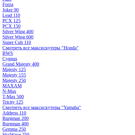
Forza
Joker 90
Lead 110
PCX 125
PCX 150
Silver Wing 400
Silver Wing 600
Super Cub 110
Смотреть все максискутеры "Honda"
BWS
Cygnus
Grand Majesty 400
Majesty 125
Majesty 155
Majesty 250
MAXAM
N-Max
T-Max 500
Tricity 125
Смотреть все максискутеры "Yamaha"
Address 110
Burgman 200
Burgman 400
Gemma 250
SkyWave 250