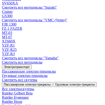
SV650XA
Смотреть все мотоциклы "Suzuki"
Cruiser
GS300
Смотреть все мотоциклы "VMC (Vento)"
FJR 1300
FZ-1 FAZER
MT-03
MT-07
XT660X
YZF-R1
YZF-R25
YZF-R3
Смотреть все мотоциклы "Yamaha"
Смотреть все мотоциклы
Электротранспорт
Пассажирские электро‑трициклы
Грузовые электро‑трициклы
Смотреть все скутеры
Пассажирские электро‑трициклы
Грузовые электро‑трициклы
Все электро­скутеры
Rutrike Gelbert Beta
Rutrike Бумеранг
Rutrike Неон