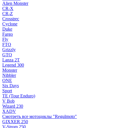
Alien Monster
CR-X
CR-Z
Crosstrec
Cyclone
Duke
Fargo
Fly
FTO
Grizzly
GTO
Lanza 2T
Legend 300
Monster
Nibbler
ONE
Six Days
Sport
TE (Tour Enduro)
V Bob
Wizard 230
XADV
Смотреть все мотоциклы "Regulmoto"
GIXXER 250
V-Strom 250