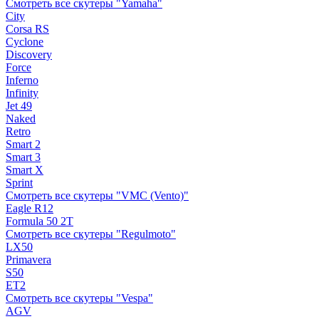
Смотреть все скутеры "Yamaha"
City
Corsa RS
Cyclone
Discovery
Force
Inferno
Infinity
Jet 49
Naked
Retro
Smart 2
Smart 3
Smart X
Sprint
Смотреть все скутеры "VMC (Vento)"
Eagle R12
Formula 50 2Т
Смотреть все скутеры "Regulmoto"
LX50
Primavera
S50
ET2
Смотреть все скутеры "Vespa"
AGV