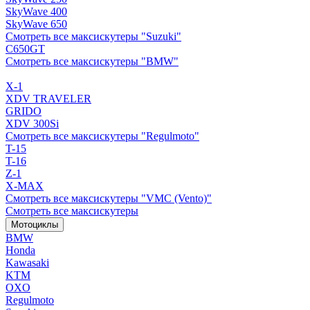
SkyWave 400
SkyWave 650
Смотреть все максискутеры "Suzuki"
C650GT
Смотреть все максискутеры "BMW"
X-1
XDV TRAVELER
GRIDO
XDV 300Si
Смотреть все максискутеры "Regulmoto"
T-15
T-16
Z-1
X-MAX
Смотреть все максискутеры "VMC (Vento)"
Смотреть все максискутеры
Мотоциклы
BMW
Honda
Kawasaki
KTM
OXO
Regulmoto