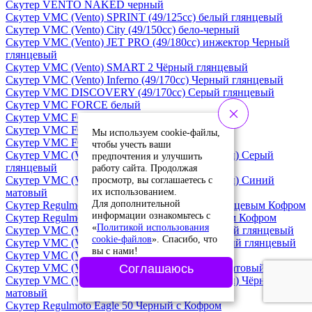
Скутер VENTO NAKED черный
Скутер VMC (Vento) SPRINT (49/125cc) белый глянцевый
Скутер VMC (Vento) City (49/150cc) бело-черный
Скутер VMC (Vento) JET PRO (49/180cc) инжектор Черный
глянцевый
Скутер VMC (Vento) SMART 2 Чёрный глянцевый
Скутер VMC (Vento) Inferno (49/170cc) Черный глянцевый
Скутер VMC DISCOVERY (49/170cc) Серый глянцевый
Скутер VMC FORCE белый
Скутер VMC FORCE серый
Скутер VMC FORCE черный
Мы используем cookie-файлы,
Скутер VMC FORCE Синий матовый
чтобы учесть ваши
Скутер VMC (Vento) JET (49/170cc) (Завод Тэйн) Серый
предпочтения и улучшить
глянцевый
работу сайта. Продолжая
просмотр, вы соглашаетесь с
Скутер VMC (Vento) JET (49/170cc) (Завод Тэйн) Синий
их использованием.
матовый
Для дополнительной
Скутер Regulmoto Eagle 50 Белый-Синий с глянцевым Кофром
информации ознакомьтесь с
Скутер Regulmoto Eagle 50 Черный с глянцевым Кофром
«
Политикой использования
Скутер VMC (Vento) SPRINT (49/125cc) Зеленый глянцевый
cookie-файлов
». Спасибо, что
Скутер VMC (Vento) SPRINT (49/125cc) Красный глянцевый
вы с нами!
Скутер VMC (Vento) Inferno (49/170cc) Золотой
Скутер VMC (Vento) JET (49/170cc) Красный матовый
Соглашаюсь
Скутер VMC (Vento) JET (49/170cc) (Завод Тэйн) Чёрный
матовый
Скутер Regulmoto Eagle 50 Черный с Кофром