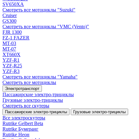
SV650XA
Смотреть все мотоциклы "Suzuki"
Cruiser
GS300
Смотреть все мотоциклы "VMC (Vento)"
FJR 1300
FZ-1 FAZER
MT-03
MT-07
XT660X
YZF-R1
YZF-R25
YZF-R3
Смотреть все мотоциклы "Yamaha"
Смотреть все мотоциклы
Электротранспорт
Пассажирские электро‑трициклы
Грузовые электро‑трициклы
Смотреть все скутеры
Пассажирские электро‑трициклы
Грузовые электро‑трициклы
Все электро­скутеры
Rutrike Gelbert Beta
Rutrike Бумеранг
Rutrike Неон