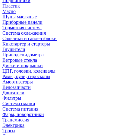
Подшипники
Пластик
Масло
Щупы масляные
Приборные панели
Тормозная система
Система охлаждения
Сальники и сайлентблоки
Кикстартер и стартеры
Глушители
Привод спидометра
Ветровые стекла
Диски и покрышки
ЦПГ, головки, коленвалы
Рамы, рули, гироскопы
Амортизаторы
Велозапчасти
Двигатели
Фильтры
Система смазки
Система питания
Фары, поворотники
Трансмиссия
Электрика
Тросы