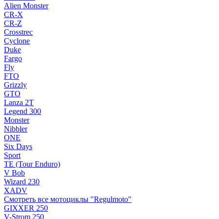
Alien Monster
CR-X
CR-Z
Crosstrec
Cyclone
Duke
Fargo
Fly
FTO
Grizzly
GTO
Lanza 2T
Legend 300
Monster
Nibbler
ONE
Six Days
Sport
TE (Tour Enduro)
V Bob
Wizard 230
XADV
Смотреть все мотоциклы "Regulmoto"
GIXXER 250
V-Strom 250