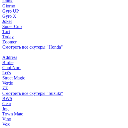
Dunk
Giorno
Gyro UP
Gyro X
Joker
Super Cub
Tact
Today
Zoomer
Смотреть все скутеры "Honda"
Address
Birdie
Choi Nori
Let's
Street Magic
Verde
ZZ
Смотреть все скутеры "Suzuki"
BWS
Gear
Jog
Town Mate
Vino
Vox