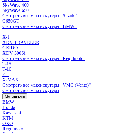
SkyWave 400
SkyWave 650
Смотреть все максискутеры "Suzuki"
C650GT
Смотреть все максискутеры "BMW"
X-1
XDV TRAVELER
GRIDO
XDV 300Si
Смотреть все максискутеры "Regulmoto"
T-15
T-16
Z-1
X-MAX
Смотреть все максискутеры "VMC (Vento)"
Смотреть все максискутеры
Мотоциклы
BMW
Honda
Kawasaki
KTM
OXO
Regulmoto