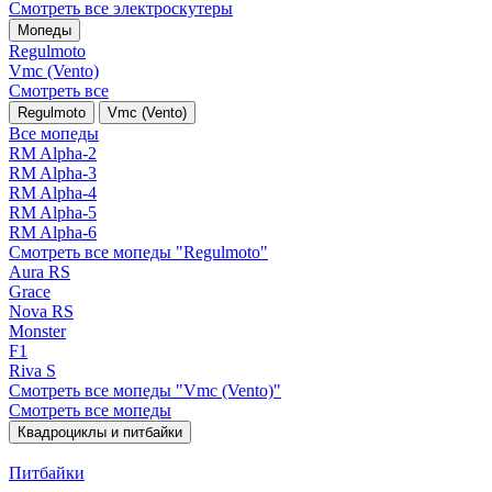
Смотреть все электро­скутеры
Мопеды
Regulmoto
Vmc (Vento)
Смотреть все
Regulmoto
Vmc (Vento)
Все мопеды
RM Alpha-2
RM Alpha-3
RM Alpha-4
RM Alpha-5
RM Alpha-6
Смотреть все мопеды "Regulmoto"
Aura RS
Grace
Nova RS
Monster
F1
Riva S
Смотреть все мопеды "Vmc (Vento)"
Смотреть все мопеды
Квадроциклы и питбайки
Питбайки