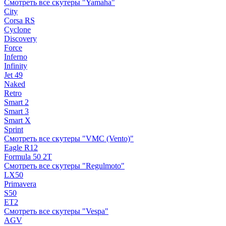
Смотреть все скутеры "Yamaha"
City
Corsa RS
Cyclone
Discovery
Force
Inferno
Infinity
Jet 49
Naked
Retro
Smart 2
Smart 3
Smart X
Sprint
Смотреть все скутеры "VMC (Vento)"
Eagle R12
Formula 50 2Т
Смотреть все скутеры "Regulmoto"
LX50
Primavera
S50
ET2
Смотреть все скутеры "Vespa"
AGV