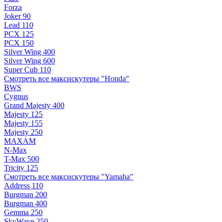
Forza
Joker 90
Lead 110
PCX 125
PCX 150
Silver Wing 400
Silver Wing 600
Super Cub 110
Смотреть все максискутеры "Honda"
BWS
Cygnus
Grand Majesty 400
Majesty 125
Majesty 155
Majesty 250
MAXAM
N-Max
T-Max 500
Tricity 125
Смотреть все максискутеры "Yamaha"
Address 110
Burgman 200
Burgman 400
Gemma 250
SkyWave 250