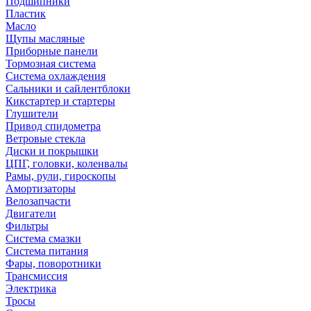
Подшипники
Пластик
Масло
Щупы масляные
Приборные панели
Тормозная система
Система охлаждения
Сальники и сайлентблоки
Кикстартер и стартеры
Глушители
Привод спидометра
Ветровые стекла
Диски и покрышки
ЦПГ, головки, коленвалы
Рамы, рули, гироскопы
Амортизаторы
Велозапчасти
Двигатели
Фильтры
Система смазки
Система питания
Фары, поворотники
Трансмиссия
Электрика
Тросы