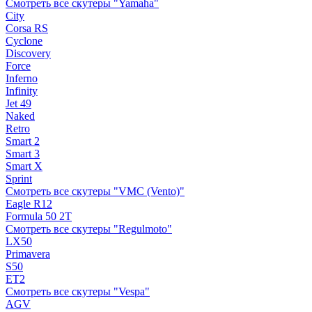
Смотреть все скутеры "Yamaha"
City
Corsa RS
Cyclone
Discovery
Force
Inferno
Infinity
Jet 49
Naked
Retro
Smart 2
Smart 3
Smart X
Sprint
Смотреть все скутеры "VMC (Vento)"
Eagle R12
Formula 50 2Т
Смотреть все скутеры "Regulmoto"
LX50
Primavera
S50
ET2
Смотреть все скутеры "Vespa"
AGV