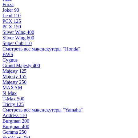
Forza
Joker 90
Lead 110
PCX 125
PCX 150
Silver Wing 400
Silver Wing 600
Super Cub 110
Смотреть все максискутеры "Honda"
BWS
Cygnus
Grand Majesty 400
Majesty 125
Majesty 155
Majesty 250
MAXAM
N-Max
T-Max 500
Tricity 125
Смотреть все максискутеры "Yamaha"
Address 110
Burgman 200
Burgman 400
Gemma 250
SkyWave 250