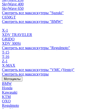
SkyWave 400
SkyWave 650
Смотреть все максискутеры "Suzuki"
C650GT
Смотреть все максискутеры "BMW"
X-1
XDV TRAVELER
GRIDO
XDV 300Si
Смотреть все максискутеры "Regulmoto"
T-15
T-16
Z-1
X-MAX
Смотреть все максискутеры "VMC (Vento)"
Смотреть все максискутеры
Мотоциклы
BMW
Honda
Kawasaki
KTM
OXO
Regulmoto