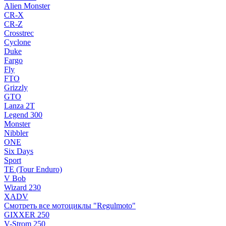
Alien Monster
CR-X
CR-Z
Crosstrec
Cyclone
Duke
Fargo
Fly
FTO
Grizzly
GTO
Lanza 2T
Legend 300
Monster
Nibbler
ONE
Six Days
Sport
TE (Tour Enduro)
V Bob
Wizard 230
XADV
Смотреть все мотоциклы "Regulmoto"
GIXXER 250
V-Strom 250