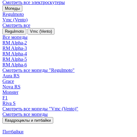
Смотреть все электро­скутеры
Мопеды
Regulmoto
Vmc (Vento)
Смотреть все
Regulmoto
Vmc (Vento)
Все мопеды
RM Alpha-2
RM Alpha-3
RM Alpha-4
RM Alpha-5
RM Alpha-6
Смотреть все мопеды "Regulmoto"
Aura RS
Grace
Nova RS
Monster
F1
Riva S
Смотреть все мопеды "Vmc (Vento)"
Смотреть все мопеды
Квадроциклы и питбайки
Питбайки