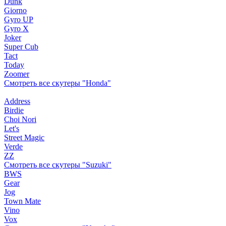
Dunk
Giorno
Gyro UP
Gyro X
Joker
Super Cub
Tact
Today
Zoomer
Смотреть все скутеры "Honda"
Address
Birdie
Choi Nori
Let's
Street Magic
Verde
ZZ
Смотреть все скутеры "Suzuki"
BWS
Gear
Jog
Town Mate
Vino
Vox