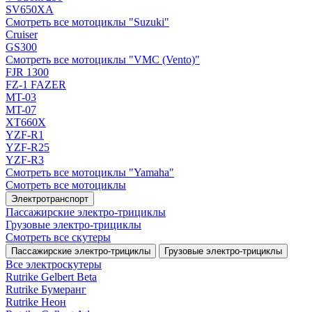
SV650XA
Смотреть все мотоциклы "Suzuki"
Cruiser
GS300
Смотреть все мотоциклы "VMC (Vento)"
FJR 1300
FZ-1 FAZER
MT-03
MT-07
XT660X
YZF-R1
YZF-R25
YZF-R3
Смотреть все мотоциклы "Yamaha"
Смотреть все мотоциклы
Электротранспорт
Пассажирские электро‑трициклы
Грузовые электро‑трициклы
Смотреть все скутеры
Пассажирские электро‑трициклы
Грузовые электро‑трициклы
Все электро­скутеры
Rutrike Gelbert Beta
Rutrike Бумеранг
Rutrike Неон