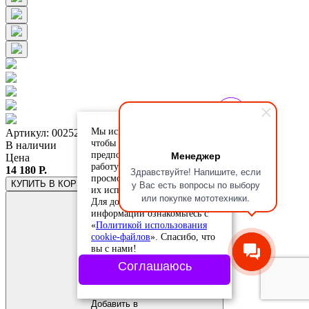
Мы используем cookie-файлы,
Артикул: 0025273.076.068
чтобы учесть ваши
В наличии
Менеджер
предпочтения и улучшить
Цена
работу сайта. Продолжая
14 180 Р.
Здравствуйте! Напишите, если
просмотр, вы соглашаетесь с
у Вас есть вопросы по выбору
КУПИТЬ
В КОРЗИНЕ
их использованием.
или покупке мототехники.
Для дополнительной
информации ознакомьтесь с
«
Политикой использования
cookie-файлов
». Спасибо, что
вы с нами!
Соглашаюсь
Добавить в