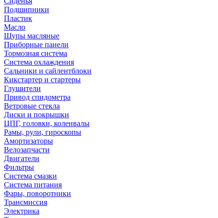
Сиденья
Подшипники
Пластик
Масло
Щупы масляные
Приборные панели
Тормозная система
Система охлаждения
Сальники и сайлентблоки
Кикстартер и стартеры
Глушители
Привод спидометра
Ветровые стекла
Диски и покрышки
ЦПГ, головки, коленвалы
Рамы, рули, гироскопы
Амортизаторы
Велозапчасти
Двигатели
Фильтры
Система смазки
Система питания
Фары, поворотники
Трансмиссия
Электрика