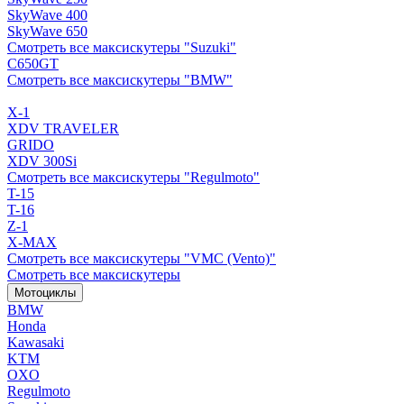
SkyWave 400
SkyWave 650
Смотреть все максискутеры "Suzuki"
C650GT
Смотреть все максискутеры "BMW"
X-1
XDV TRAVELER
GRIDO
XDV 300Si
Смотреть все максискутеры "Regulmoto"
T-15
T-16
Z-1
X-MAX
Смотреть все максискутеры "VMC (Vento)"
Смотреть все максискутеры
Мотоциклы
BMW
Honda
Kawasaki
KTM
OXO
Regulmoto