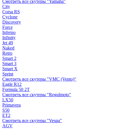
Смотреть все скутеры "Yamaha"
City
Corsa RS
Cyclone
Discovery
Force
Inferno
Infinity
Jet 49
Naked
Retro
Smart 2
Smart 3
Smart X
Sprint
Смотреть все скутеры "VMC (Vento)"
Eagle R12
Formula 50 2Т
Смотреть все скутеры "Regulmoto"
LX50
Primavera
S50
ET2
Смотреть все скутеры "Vespa"
AGV