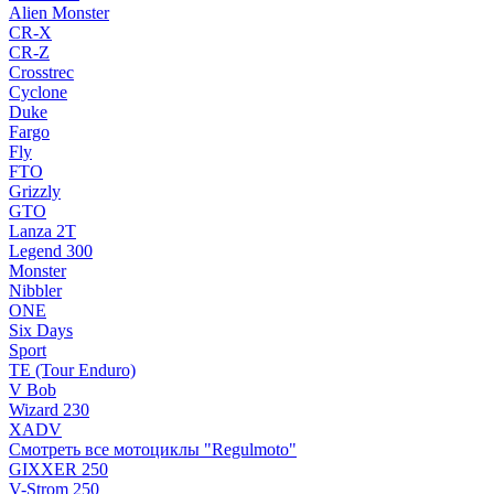
Alien Monster
CR-X
CR-Z
Crosstrec
Cyclone
Duke
Fargo
Fly
FTO
Grizzly
GTO
Lanza 2T
Legend 300
Monster
Nibbler
ONE
Six Days
Sport
TE (Tour Enduro)
V Bob
Wizard 230
XADV
Смотреть все мотоциклы "Regulmoto"
GIXXER 250
V-Strom 250