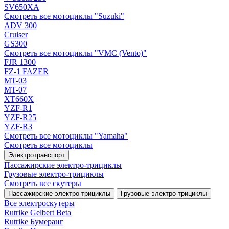
SV650XA
Смотреть все мотоциклы "Suzuki"
ADV 300
Cruiser
GS300
Смотреть все мотоциклы "VMC (Vento)"
FJR 1300
FZ-1 FAZER
MT-03
MT-07
XT660X
YZF-R1
YZF-R25
YZF-R3
Смотреть все мотоциклы "Yamaha"
Смотреть все мотоциклы
Электротранспорт
Пассажирские электро‑трициклы
Грузовые электро‑трициклы
Смотреть все скутеры
Пассажирские электро‑трициклы
Грузовые электро‑трициклы
Все электро­скутеры
Rutrike Gelbert Beta
Rutrike Бумеранг