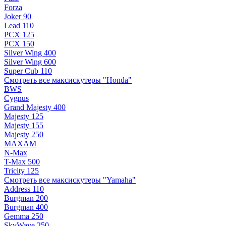
Forza
Joker 90
Lead 110
PCX 125
PCX 150
Silver Wing 400
Silver Wing 600
Super Cub 110
Смотреть все максискутеры "Honda"
BWS
Cygnus
Grand Majesty 400
Majesty 125
Majesty 155
Majesty 250
MAXAM
N-Max
T-Max 500
Tricity 125
Смотреть все максискутеры "Yamaha"
Address 110
Burgman 200
Burgman 400
Gemma 250
SkyWave 250