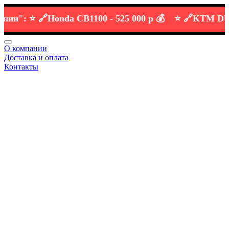
":
⭐️ 🔗
Honda CB1100 -
525 000 р 💰
⭐️ 🔗
KTM DUKE 6
О компании
Доставка и оплата
Контакты