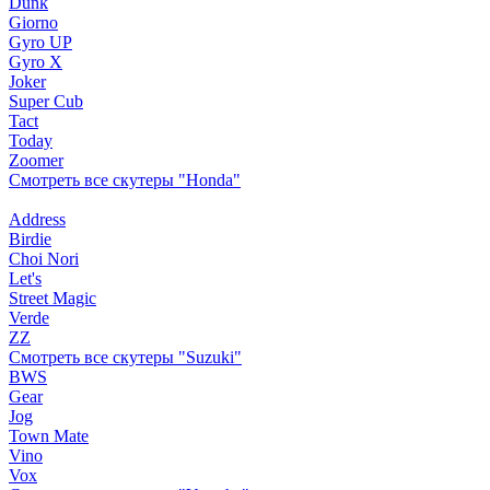
Dunk
Giorno
Gyro UP
Gyro X
Joker
Super Cub
Tact
Today
Zoomer
Смотреть все скутеры "Honda"
Address
Birdie
Choi Nori
Let's
Street Magic
Verde
ZZ
Смотреть все скутеры "Suzuki"
BWS
Gear
Jog
Town Mate
Vino
Vox