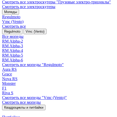
Смотреть все электро­скутеры "Грузовые электро‑трициклы"
Смотреть все электро­скутеры
Мопеды
Regulmoto
Vmc (Vento)
Смотреть все
Regulmoto
Vmc (Vento)
Все мопеды
RM Alpha-2
RM Alpha-3
RM Alpha-4
RM Alpha-5
RM Alpha-6
Смотреть все мопеды "Regulmoto"
Aura RS
Grace
Nova RS
Monster
F1
Riva S
Смотреть все мопеды "Vmc (Vento)"
Смотреть все мопеды
Квадроциклы и питбайки