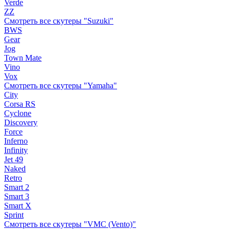
Verde
ZZ
Смотреть все скутеры "Suzuki"
BWS
Gear
Jog
Town Mate
Vino
Vox
Смотреть все скутеры "Yamaha"
City
Corsa RS
Cyclone
Discovery
Force
Inferno
Infinity
Jet 49
Naked
Retro
Smart 2
Smart 3
Smart X
Sprint
Смотреть все скутеры "VMC (Vento)"