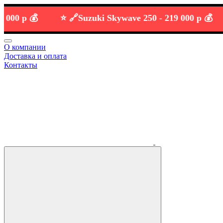
 р 💰
⭐️ 🔗
Suzuki Skywave 250 -
219 000 р 💰
О компании
Доставка и оплата
Контакты