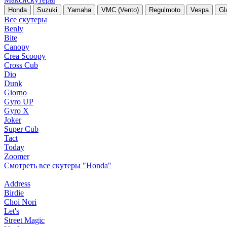
Honda
Suzuki
Yamaha
VMC (Vento)
Regulmoto
Vespa
Gl
Все скутеры
Benly
Bite
Canopy
Crea Scoopy
Cross Cub
Dio
Dunk
Giorno
Gyro UP
Gyro X
Joker
Super Cub
Tact
Today
Zoomer
Смотреть все скутеры "Honda"
Address
Birdie
Choi Nori
Let's
Street Magic