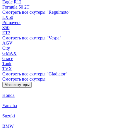
Eagle R12
Formula 50 2Т
Смотреть все скутеры "Regulmoto"
LX50
Primavera
S50
ET2
Смотреть все скутеры "Vespa"
AGV
City
GMAX
Grace
Tank
TVX
Смотреть все скутеры "Gladiator"
Смотреть все скутеры
Максискутеры
Honda
Yamaha
Suzuki
BMW