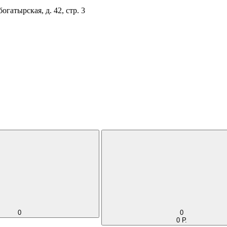
огатырская, д. 42, стр. 3
0
0
0 Р.