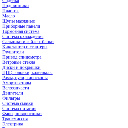
Сиденья
Подшипники
Пластик
Масло
Щупы масляные
Приборные панели
Тормозная система
Система охлаждения
Сальники и сайлентблоки
Кикстартер и стартеры
Глушители
Привод спидометра
Ветровые стекла
Диски и покрышки
ЦПГ, головки, коленвалы
Рамы, рули, гироскопы
Амортизаторы
Велозапчасти
Двигатели
Фильтры
Система смазки
Система питания
Фары, поворотники
Трансмиссия
Электрика