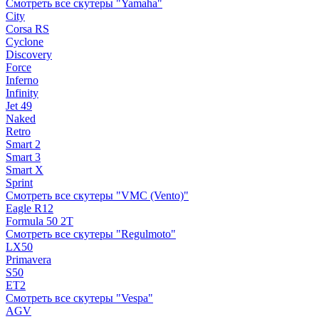
Смотреть все скутеры "Yamaha"
City
Corsa RS
Cyclone
Discovery
Force
Inferno
Infinity
Jet 49
Naked
Retro
Smart 2
Smart 3
Smart X
Sprint
Смотреть все скутеры "VMC (Vento)"
Eagle R12
Formula 50 2Т
Смотреть все скутеры "Regulmoto"
LX50
Primavera
S50
ET2
Смотреть все скутеры "Vespa"
AGV