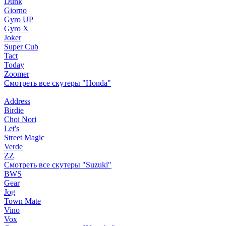
Dunk
Giorno
Gyro UP
Gyro X
Joker
Super Cub
Tact
Today
Zoomer
Смотреть все скутеры "Honda"
Address
Birdie
Choi Nori
Let's
Street Magic
Verde
ZZ
Смотреть все скутеры "Suzuki"
BWS
Gear
Jog
Town Mate
Vino
Vox