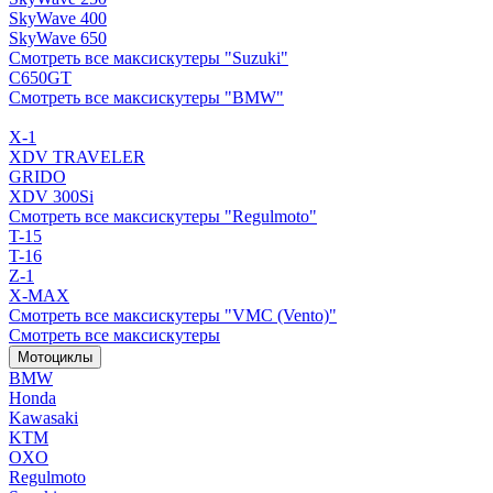
SkyWave 400
SkyWave 650
Смотреть все максискутеры "Suzuki"
C650GT
Смотреть все максискутеры "BMW"
X-1
XDV TRAVELER
GRIDO
XDV 300Si
Смотреть все максискутеры "Regulmoto"
T-15
T-16
Z-1
X-MAX
Смотреть все максискутеры "VMC (Vento)"
Смотреть все максискутеры
Мотоциклы
BMW
Honda
Kawasaki
KTM
OXO
Regulmoto