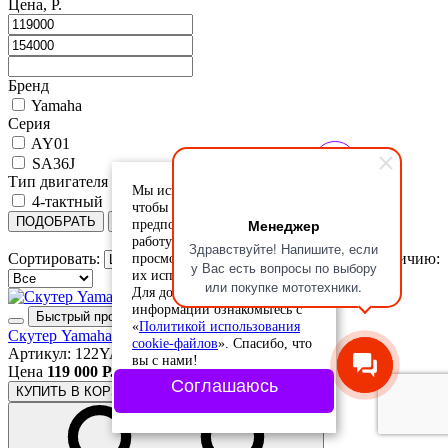
Цена, Р.
Бренд
Yamaha
Серия
AY01
SA36J
Тип двигателя
Мы используем cookie-файлы,
4-тактный
чтобы учесть ваши
ПОДОБРАТЬ
Сбросить
Менеджер
предпочтения и улучшить
работу сайта. Продолжая
Здравствуйте! Напишите, если
просмотр, вы соглашаетесь с
Сортировать:
Сортировать по наличию:
у Вас есть вопросы по выбору
их использованием.
или покупке мототехники.
Для дополнительной
информации ознакомьтесь с
Быстрый просмотр
«
Политикой использования
Скутер Yamaha Jog FI (арт. 122YA84)
cookie-файлов
». Спасибо, что
Артикул: 122YA84
вы с нами!
Цена
119 000 Р.
Соглашаюсь
КУПИТЬ
В КОРЗИНЕ