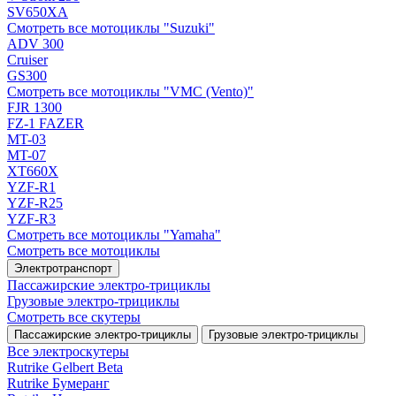
SV650XA
Смотреть все мотоциклы "Suzuki"
ADV 300
Cruiser
GS300
Смотреть все мотоциклы "VMC (Vento)"
FJR 1300
FZ-1 FAZER
MT-03
MT-07
XT660X
YZF-R1
YZF-R25
YZF-R3
Смотреть все мотоциклы "Yamaha"
Смотреть все мотоциклы
Электротранспорт
Пассажирские электро‑трициклы
Грузовые электро‑трициклы
Смотреть все скутеры
Пассажирские электро‑трициклы
Грузовые электро‑трициклы
Все электро­скутеры
Rutrike Gelbert Beta
Rutrike Бумеранг