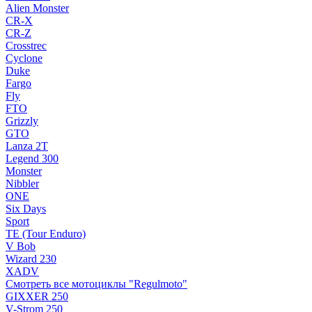
Alien Monster
CR-X
CR-Z
Crosstrec
Cyclone
Duke
Fargo
Fly
FTO
Grizzly
GTO
Lanza 2T
Legend 300
Monster
Nibbler
ONE
Six Days
Sport
TE (Tour Enduro)
V Bob
Wizard 230
XADV
Смотреть все мотоциклы "Regulmoto"
GIXXER 250
V-Strom 250