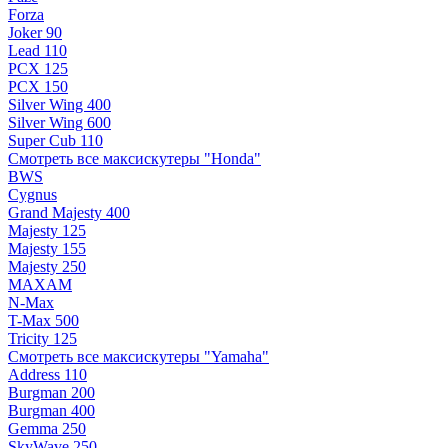
Forza
Joker 90
Lead 110
PCX 125
PCX 150
Silver Wing 400
Silver Wing 600
Super Cub 110
Смотреть все максискутеры "Honda"
BWS
Cygnus
Grand Majesty 400
Majesty 125
Majesty 155
Majesty 250
MAXAM
N-Max
T-Max 500
Tricity 125
Смотреть все максискутеры "Yamaha"
Address 110
Burgman 200
Burgman 400
Gemma 250
SkyWave 250