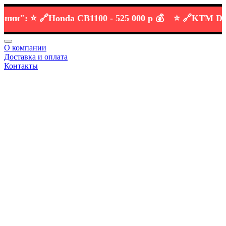
":
⭐️ 🔗
Honda CB1100 -
525 000 р 💰
⭐️ 🔗
KTM DUKE 6
О компании
Доставка и оплата
Контакты