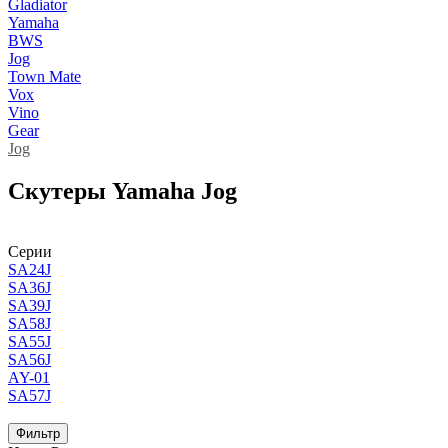
Gladiator
Yamaha
BWS
Jog
Town Mate
Vox
Vino
Gear
Jog
Cкутеры Yamaha Jog
Серии
SA24J
SA36J
SA39J
SA58J
SA55J
SA56J
AY-01
SA57J
Фильтр