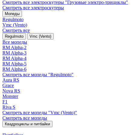
Смотреть все электро­скутеры "Грузовые электро‑трициклы"
Смотреть все электро­скутеры
Мопеды
Regulmoto
Vmc (Vento)
Смотреть все
Regulmoto
Vmc (Vento)
Все мопеды
RM Alpha-2
RM Alpha-3
RM Alpha-4
RM Alpha-5
RM Alpha-6
Смотреть все мопеды "Regulmoto"
Aura RS
Grace
Nova RS
Monster
F1
Riva S
Смотреть все мопеды "Vmc (Vento)"
Смотреть все мопеды
Квадроциклы и питбайки