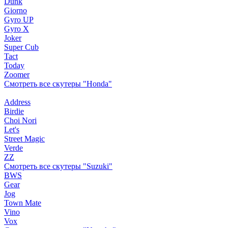
Dunk
Giorno
Gyro UP
Gyro X
Joker
Super Cub
Tact
Today
Zoomer
Смотреть все скутеры "Honda"
Address
Birdie
Choi Nori
Let's
Street Magic
Verde
ZZ
Смотреть все скутеры "Suzuki"
BWS
Gear
Jog
Town Mate
Vino
Vox