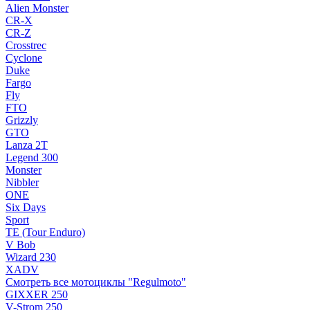
Alien Monster
CR-X
CR-Z
Crosstrec
Cyclone
Duke
Fargo
Fly
FTO
Grizzly
GTO
Lanza 2T
Legend 300
Monster
Nibbler
ONE
Six Days
Sport
TE (Tour Enduro)
V Bob
Wizard 230
XADV
Смотреть все мотоциклы "Regulmoto"
GIXXER 250
V-Strom 250