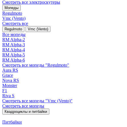
Смотреть все электро­скутеры
Мопеды
Regulmoto
Vmc (Vento)
Смотреть все
Regulmoto
Vmc (Vento)
Все мопеды
RM Alpha-2
RM Alpha-3
RM Alpha-4
RM Alpha-5
RM Alpha-6
Смотреть все мопеды "Regulmoto"
Aura RS
Grace
Nova RS
Monster
F1
Riva S
Смотреть все мопеды "Vmc (Vento)"
Смотреть все мопеды
Квадроциклы и питбайки
Питбайки