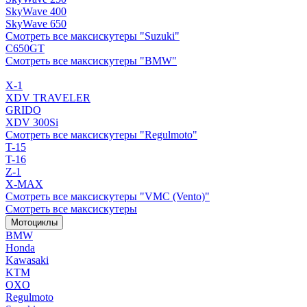
SkyWave 400
SkyWave 650
Смотреть все максискутеры "Suzuki"
C650GT
Смотреть все максискутеры "BMW"
X-1
XDV TRAVELER
GRIDO
XDV 300Si
Смотреть все максискутеры "Regulmoto"
T-15
T-16
Z-1
X-MAX
Смотреть все максискутеры "VMC (Vento)"
Смотреть все максискутеры
Мотоциклы
BMW
Honda
Kawasaki
KTM
OXO
Regulmoto