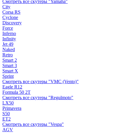
Смотреть все скутеры "Yamaha"
City
Corsa RS
Cyclone
Discovery
Force
Inferno
Infinity
Jet 49
Naked
Retro
Smart 2
Smart 3
Smart X
Sprint
Смотреть все скутеры "VMC (Vento)"
Eagle R12
Formula 50 2Т
Смотреть все скутеры "Regulmoto"
LX50
Primavera
S50
ET2
Смотреть все скутеры "Vespa"
AGV