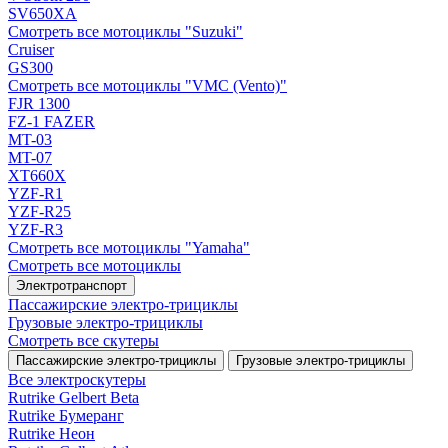
SV650XA
Смотреть все мотоциклы "Suzuki"
Cruiser
GS300
Смотреть все мотоциклы "VMC (Vento)"
FJR 1300
FZ-1 FAZER
MT-03
MT-07
XT660X
YZF-R1
YZF-R25
YZF-R3
Смотреть все мотоциклы "Yamaha"
Смотреть все мотоциклы
Электротранспорт
Пассажирские электро‑трициклы
Грузовые электро‑трициклы
Смотреть все скутеры
Пассажирские электро‑трициклы
Грузовые электро‑трициклы
Все электро­скутеры
Rutrike Gelbert Beta
Rutrike Бумеранг
Rutrike Неон