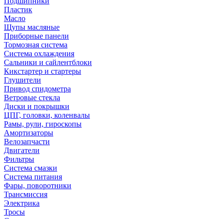
Подшипники
Пластик
Масло
Щупы масляные
Приборные панели
Тормозная система
Система охлаждения
Сальники и сайлентблоки
Кикстартер и стартеры
Глушители
Привод спидометра
Ветровые стекла
Диски и покрышки
ЦПГ, головки, коленвалы
Рамы, рули, гироскопы
Амортизаторы
Велозапчасти
Двигатели
Фильтры
Система смазки
Система питания
Фары, поворотники
Трансмиссия
Электрика
Тросы