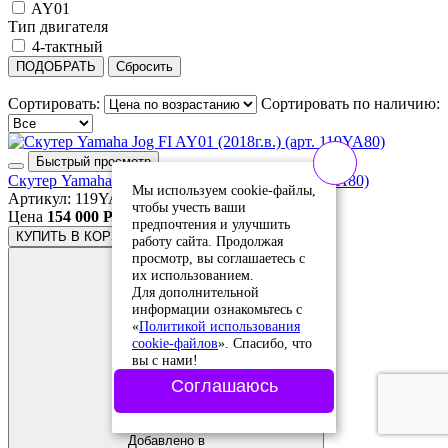
AY01
Тип двигателя
4-тактный
ПОДОБРАТЬ
Сбросить
Сортировать:
Сортировать по наличию:
Быстрый просмотр
Скутер Yamaha Jog FI AY01 (2018г.в.) (арт. 119YA80)
Мы используем cookie-файлы,
Артикул: 119YA80
чтобы учесть ваши
Цена
154 000 Р.
предпочтения и улучшить
КУПИТЬ
В КОРЗИНЕ
работу сайта. Продолжая
просмотр, вы соглашаетесь с
их использованием.
Для дополнительной
информации ознакомьтесь с
«
Политикой использования
cookie-файлов
». Спасибо, что
вы с нами!
Соглашаюсь
Добавить в
сравнение
Добавлено в