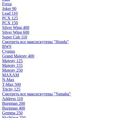
Forza
Joker 90
Lead 110
PCX 125
PCX 150
Silver Wing 400
Silver Wing 600
Super Cub 110
Смотреть все максискутеры "Honda"
BWS
Cygnus
Grand Majesty 400
Majesty 125
Majesty 155
Majesty 250
MAXAM
N-Max
T-Max 500
Tricity 125
Смотреть все максискутеры "Yamaha"
Address 110
Burgman 200
Burgman 400
Gemma 250
SkyWave 250