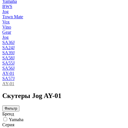
Yamaha
BWS
Jog
Town Mate
Vox
Vino
Gear
Jog
SA36J
SA24J
SA39J
SA58J
SA55J
SA56J
AY-01
SA57J
AY-01
Скутеры Jog AY-01
Фильтр
Бренд
Yamaha
Серия