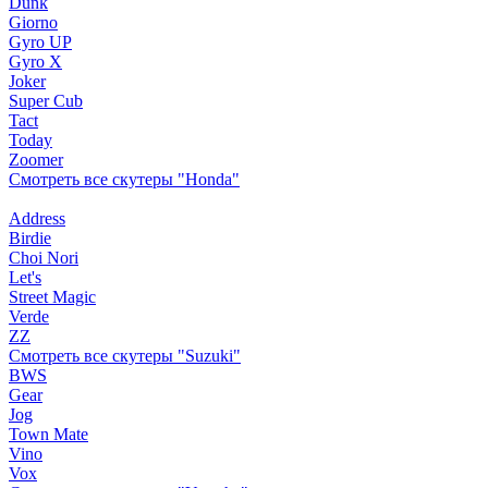
Dunk
Giorno
Gyro UP
Gyro X
Joker
Super Cub
Tact
Today
Zoomer
Смотреть все скутеры "Honda"
Address
Birdie
Choi Nori
Let's
Street Magic
Verde
ZZ
Смотреть все скутеры "Suzuki"
BWS
Gear
Jog
Town Mate
Vino
Vox