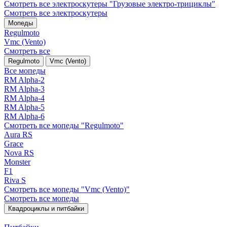
Смотреть все электро­скутеры "Грузовые электро‑трициклы"
Смотреть все электро­скутеры
Мопеды
Regulmoto
Vmc (Vento)
Смотреть все
Regulmoto
Vmc (Vento)
Все мопеды
RM Alpha-2
RM Alpha-3
RM Alpha-4
RM Alpha-5
RM Alpha-6
Смотреть все мопеды "Regulmoto"
Aura RS
Grace
Nova RS
Monster
F1
Riva S
Смотреть все мопеды "Vmc (Vento)"
Смотреть все мопеды
Квадроциклы и питбайки