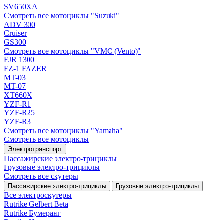
SV650XA
Смотреть все мотоциклы "Suzuki"
ADV 300
Cruiser
GS300
Смотреть все мотоциклы "VMC (Vento)"
FJR 1300
FZ-1 FAZER
MT-03
MT-07
XT660X
YZF-R1
YZF-R25
YZF-R3
Смотреть все мотоциклы "Yamaha"
Смотреть все мотоциклы
Электротранспорт
Пассажирские электро‑трициклы
Грузовые электро‑трициклы
Смотреть все скутеры
Пассажирские электро‑трициклы
Грузовые электро‑трициклы
Все электро­скутеры
Rutrike Gelbert Beta
Rutrike Бумеранг