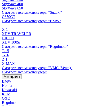
SkyWave 400
SkyWave 650
Смотреть все максискутеры "Suzuki"
C650GT
Смотреть все максискутеры "BMW"
X-1
XDV TRAVELER
GRIDO
XDV 300Si
Смотреть все максискутеры "Regulmoto"
T-15
T-16
Z-1
X-MAX
Смотреть все максискутеры "VMC (Vento)"
Смотреть все максискутеры
Мотоциклы
BMW
Honda
Kawasaki
KTM
OXO
Regulmoto