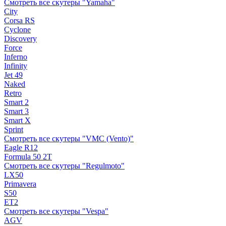
Смотреть все скутеры "Yamaha"
City
Corsa RS
Cyclone
Discovery
Force
Inferno
Infinity
Jet 49
Naked
Retro
Smart 2
Smart 3
Smart X
Sprint
Смотреть все скутеры "VMC (Vento)"
Eagle R12
Formula 50 2Т
Смотреть все скутеры "Regulmoto"
LX50
Primavera
S50
ET2
Смотреть все скутеры "Vespa"
AGV