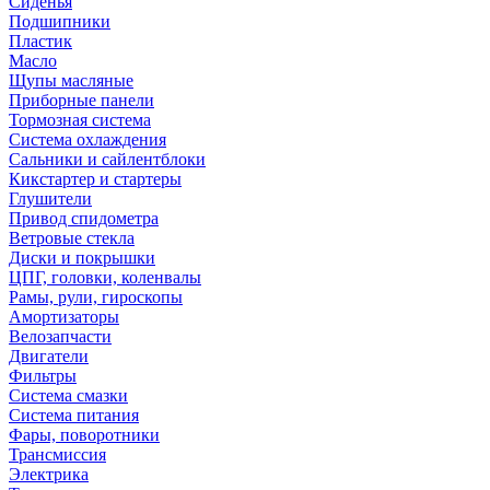
Сиденья
Подшипники
Пластик
Масло
Щупы масляные
Приборные панели
Тормозная система
Система охлаждения
Сальники и сайлентблоки
Кикстартер и стартеры
Глушители
Привод спидометра
Ветровые стекла
Диски и покрышки
ЦПГ, головки, коленвалы
Рамы, рули, гироскопы
Амортизаторы
Велозапчасти
Двигатели
Фильтры
Система смазки
Система питания
Фары, поворотники
Трансмиссия
Электрика