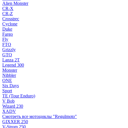
Alien Monster
CR-X
CR-Z
Crosstrec
Cyclone
Duke
Fargo
Fly
FTO
Grizzly
GTO
Lanza 2T
Legend 300
Monster
Nibbler
ONE
Six Days
Sport
TE (Tour Enduro)
V Bob
Wizard 230
XADV
Смотреть все мотоциклы "Regulmoto"
GIXXER 250
V-Strom 250