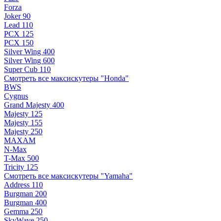
Forza
Joker 90
Lead 110
PCX 125
PCX 150
Silver Wing 400
Silver Wing 600
Super Cub 110
Смотреть все максискутеры "Honda"
BWS
Cygnus
Grand Majesty 400
Majesty 125
Majesty 155
Majesty 250
MAXAM
N-Max
T-Max 500
Tricity 125
Смотреть все максискутеры "Yamaha"
Address 110
Burgman 200
Burgman 400
Gemma 250
SkyWave 250