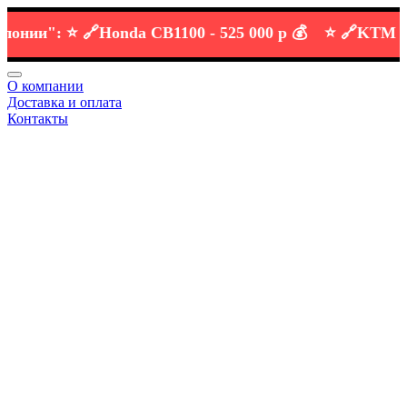
ии":
⭐️ 🔗
Honda CB1100 -
525 000 р 💰
⭐️ 🔗
KTM DUKE 
О компании
Доставка и оплата
Контакты