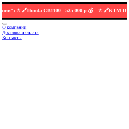
":
⭐️ 🔗
Honda CB1100 -
525 000 р 💰
⭐️ 🔗
KTM DUKE 6
О компании
Доставка и оплата
Контакты