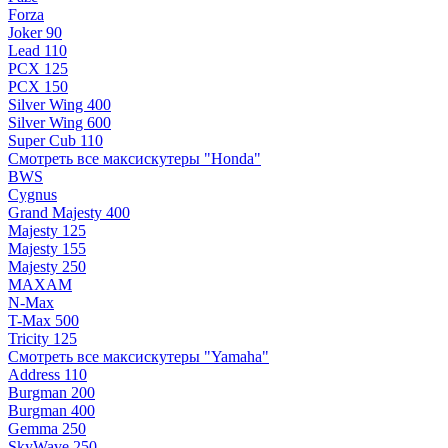
Forza
Joker 90
Lead 110
PCX 125
PCX 150
Silver Wing 400
Silver Wing 600
Super Cub 110
Смотреть все максискутеры "Honda"
BWS
Cygnus
Grand Majesty 400
Majesty 125
Majesty 155
Majesty 250
MAXAM
N-Max
T-Max 500
Tricity 125
Смотреть все максискутеры "Yamaha"
Address 110
Burgman 200
Burgman 400
Gemma 250
SkyWave 250