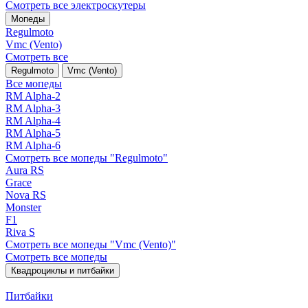
Смотреть все электро­скутеры
Мопеды
Regulmoto
Vmc (Vento)
Смотреть все
Regulmoto
Vmc (Vento)
Все мопеды
RM Alpha-2
RM Alpha-3
RM Alpha-4
RM Alpha-5
RM Alpha-6
Смотреть все мопеды "Regulmoto"
Aura RS
Grace
Nova RS
Monster
F1
Riva S
Смотреть все мопеды "Vmc (Vento)"
Смотреть все мопеды
Квадроциклы и питбайки
Питбайки