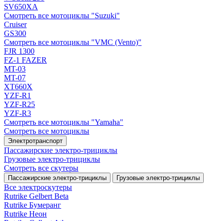
SV650XA
Смотреть все мотоциклы "Suzuki"
Cruiser
GS300
Смотреть все мотоциклы "VMC (Vento)"
FJR 1300
FZ-1 FAZER
MT-03
MT-07
XT660X
YZF-R1
YZF-R25
YZF-R3
Смотреть все мотоциклы "Yamaha"
Смотреть все мотоциклы
Электротранспорт
Пассажирские электро‑трициклы
Грузовые электро‑трициклы
Смотреть все скутеры
Пассажирские электро‑трициклы
Грузовые электро‑трициклы
Все электро­скутеры
Rutrike Gelbert Beta
Rutrike Бумеранг
Rutrike Неон