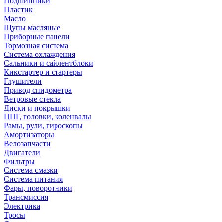
Подшипники
Пластик
Масло
Щупы масляные
Приборные панели
Тормозная система
Система охлаждения
Сальники и сайлентблоки
Кикстартер и стартеры
Глушители
Привод спидометра
Ветровые стекла
Диски и покрышки
ЦПГ, головки, коленвалы
Рамы, рули, гироскопы
Амортизаторы
Велозапчасти
Двигатели
Фильтры
Система смазки
Система питания
Фары, поворотники
Трансмиссия
Электрика
Тросы