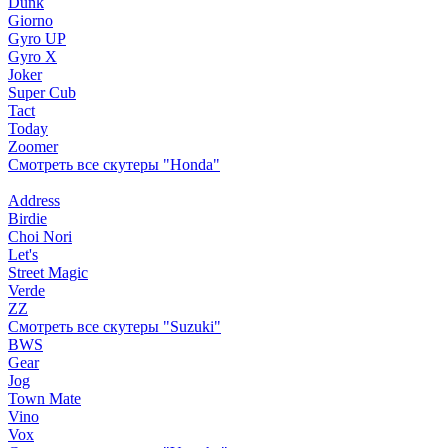
Dunk
Giorno
Gyro UP
Gyro X
Joker
Super Cub
Tact
Today
Zoomer
Смотреть все скутеры "Honda"
Address
Birdie
Choi Nori
Let's
Street Magic
Verde
ZZ
Смотреть все скутеры "Suzuki"
BWS
Gear
Jog
Town Mate
Vino
Vox