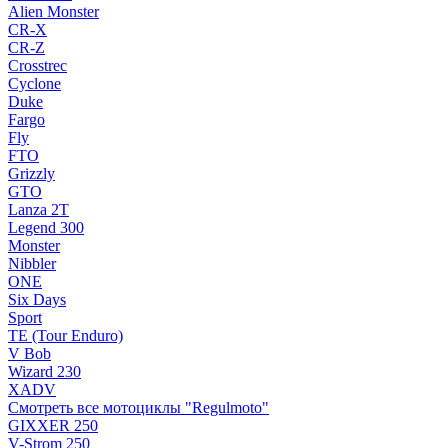
Alien Monster
CR-X
CR-Z
Crosstrec
Cyclone
Duke
Fargo
Fly
FTO
Grizzly
GTO
Lanza 2T
Legend 300
Monster
Nibbler
ONE
Six Days
Sport
TE (Tour Enduro)
V Bob
Wizard 230
XADV
Смотреть все мотоциклы "Regulmoto"
GIXXER 250
V-Strom 250