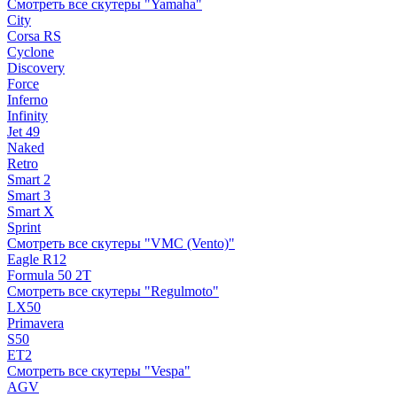
Смотреть все скутеры "Yamaha"
City
Corsa RS
Cyclone
Discovery
Force
Inferno
Infinity
Jet 49
Naked
Retro
Smart 2
Smart 3
Smart X
Sprint
Смотреть все скутеры "VMC (Vento)"
Eagle R12
Formula 50 2Т
Смотреть все скутеры "Regulmoto"
LX50
Primavera
S50
ET2
Смотреть все скутеры "Vespa"
AGV