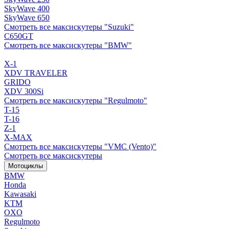
SkyWave 400
SkyWave 650
Смотреть все максискутеры "Suzuki"
C650GT
Смотреть все максискутеры "BMW"
X-1
XDV TRAVELER
GRIDO
XDV 300Si
Смотреть все максискутеры "Regulmoto"
T-15
T-16
Z-1
X-MAX
Смотреть все максискутеры "VMC (Vento)"
Смотреть все максискутеры
Мотоциклы
BMW
Honda
Kawasaki
KTM
OXO
Regulmoto