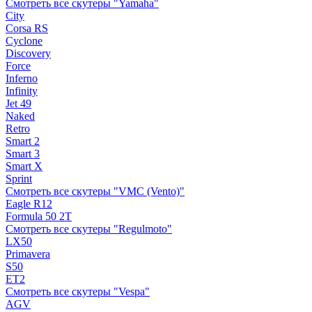
Смотреть все скутеры "Yamaha"
City
Corsa RS
Cyclone
Discovery
Force
Inferno
Infinity
Jet 49
Naked
Retro
Smart 2
Smart 3
Smart X
Sprint
Смотреть все скутеры "VMC (Vento)"
Eagle R12
Formula 50 2Т
Смотреть все скутеры "Regulmoto"
LX50
Primavera
S50
ET2
Смотреть все скутеры "Vespa"
AGV