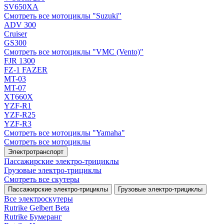
SV650XA
Смотреть все мотоциклы "Suzuki"
ADV 300
Cruiser
GS300
Смотреть все мотоциклы "VMC (Vento)"
FJR 1300
FZ-1 FAZER
MT-03
MT-07
XT660X
YZF-R1
YZF-R25
YZF-R3
Смотреть все мотоциклы "Yamaha"
Смотреть все мотоциклы
Электротранспорт
Пассажирские электро‑трициклы
Грузовые электро‑трициклы
Смотреть все скутеры
Пассажирские электро‑трициклы
Грузовые электро‑трициклы
Все электро­скутеры
Rutrike Gelbert Beta
Rutrike Бумеранг