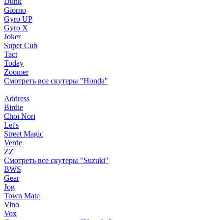
Dunk
Giorno
Gyro UP
Gyro X
Joker
Super Cub
Tact
Today
Zoomer
Смотреть все скутеры "Honda"
Address
Birdie
Choi Nori
Let's
Street Magic
Verde
ZZ
Смотреть все скутеры "Suzuki"
BWS
Gear
Jog
Town Mate
Vino
Vox