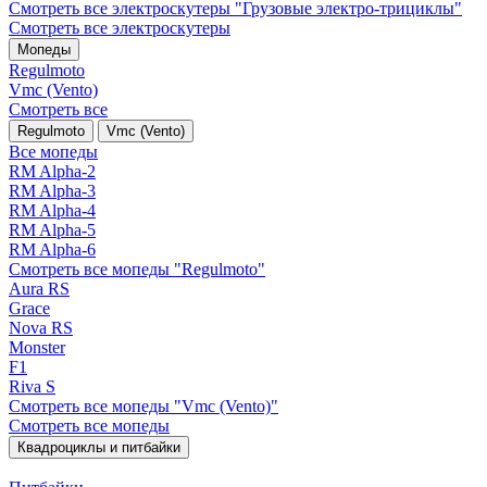
Смотреть все электро­скутеры "Грузовые электро‑трициклы"
Смотреть все электро­скутеры
Мопеды
Regulmoto
Vmc (Vento)
Смотреть все
Regulmoto
Vmc (Vento)
Все мопеды
RM Alpha-2
RM Alpha-3
RM Alpha-4
RM Alpha-5
RM Alpha-6
Смотреть все мопеды "Regulmoto"
Aura RS
Grace
Nova RS
Monster
F1
Riva S
Смотреть все мопеды "Vmc (Vento)"
Смотреть все мопеды
Квадроциклы и питбайки