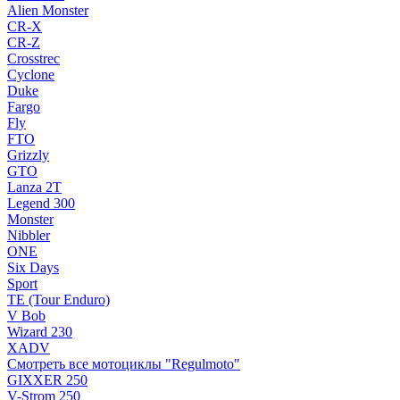
Alien Monster
CR-X
CR-Z
Crosstrec
Cyclone
Duke
Fargo
Fly
FTO
Grizzly
GTO
Lanza 2T
Legend 300
Monster
Nibbler
ONE
Six Days
Sport
TE (Tour Enduro)
V Bob
Wizard 230
XADV
Смотреть все мотоциклы "Regulmoto"
GIXXER 250
V-Strom 250