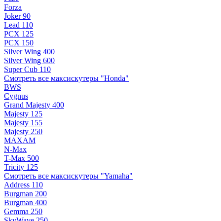
Forza
Joker 90
Lead 110
PCX 125
PCX 150
Silver Wing 400
Silver Wing 600
Super Cub 110
Смотреть все максискутеры "Honda"
BWS
Cygnus
Grand Majesty 400
Majesty 125
Majesty 155
Majesty 250
MAXAM
N-Max
T-Max 500
Tricity 125
Смотреть все максискутеры "Yamaha"
Address 110
Burgman 200
Burgman 400
Gemma 250
SkyWave 250