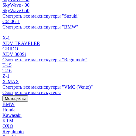
SkyWave 400
SkyWave 650
Смотреть все максискутеры "Suzuki"
C650GT
Смотреть все максискутеры "BMW"
X-1
XDV TRAVELER
GRIDO
XDV 300Si
Смотреть все максискутеры "Regulmoto"
T-15
T-16
Z-1
X-MAX
Смотреть все максискутеры "VMC (Vento)"
Смотреть все максискутеры
Мотоциклы
BMW
Honda
Kawasaki
KTM
OXO
Regulmoto