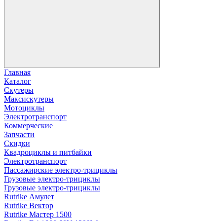
Главная
Каталог
Скутеры
Максискутеры
Мотоциклы
Электротранспорт
Коммерческие
Запчасти
Скидки
Квадроциклы и питбайки
Электротранспорт
Пассажирские электро‑трициклы
Грузовые электро‑трициклы
Грузовые электро‑трициклы
Rutrike Амулет
Rutrike Вектор
Rutrike Мастер 1500