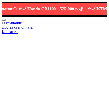
ии":
⭐️ 🔗
Honda CB1100 -
525 000 р 💰
⭐️ 🔗
KTM DUKE
О компании
Доставка и оплата
Контакты