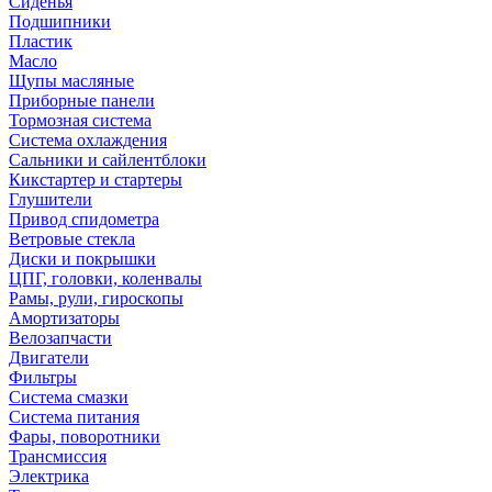
Сиденья
Подшипники
Пластик
Масло
Щупы масляные
Приборные панели
Тормозная система
Система охлаждения
Сальники и сайлентблоки
Кикстартер и стартеры
Глушители
Привод спидометра
Ветровые стекла
Диски и покрышки
ЦПГ, головки, коленвалы
Рамы, рули, гироскопы
Амортизаторы
Велозапчасти
Двигатели
Фильтры
Система смазки
Система питания
Фары, поворотники
Трансмиссия
Электрика