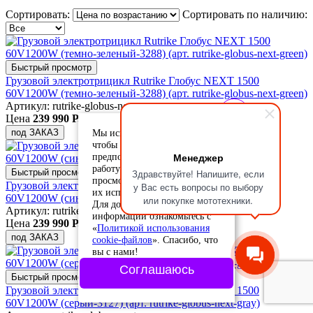
Сортировать:
Сортировать по наличию:
Быстрый просмотр
Грузовой электротрицикл Rutrike Глобус NEXT 1500
60V1200W (темно-зеленый-3288) (арт. rutrike-globus-next-green)
Артикул: rutrike-globus-next-green
Цена
239 990 Р.
Мы используем cookie-файлы,
под ЗАКАЗ
чтобы учесть ваши
Менеджер
предпочтения и улучшить
работу сайта. Продолжая
Здравствуйте! Напишите, если
Быстрый просмотр
просмотр, вы соглашаетесь с
Грузовой электротрицикл Rutrike Глобус NEXT 1500
у Вас есть вопросы по выбору
их использованием.
60V1200W (синий-3128) (арт. rutrike-globus-next-blue)
или покупке мототехники.
Для дополнительной
Артикул: rutrike-globus-next-blue
информации ознакомьтесь с
Цена
239 990 Р.
«
Политикой использования
под ЗАКАЗ
cookie-файлов
». Спасибо, что
вы с нами!
Соглашаюсь
Быстрый просмотр
Грузовой электротрицикл Rutrike Глобус NEXT 1500
60V1200W (серый-3127) (арт. rutrike-globus-next-gray)