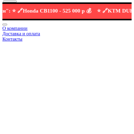
⭐️ 🔗
Honda CB1100 -
525 000 р 💰
⭐️ 🔗
KTM DUKE 690
О компании
Доставка и оплата
Контакты