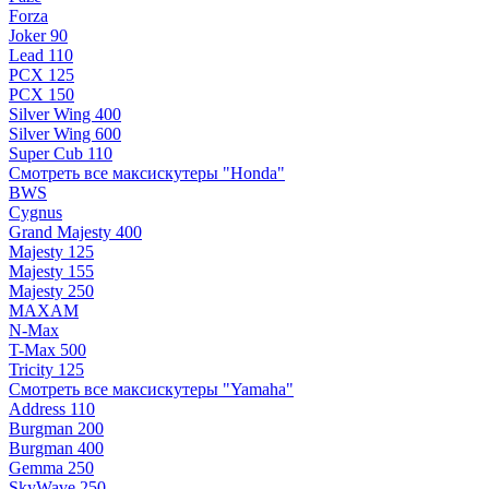
Forza
Joker 90
Lead 110
PCX 125
PCX 150
Silver Wing 400
Silver Wing 600
Super Cub 110
Смотреть все максискутеры "Honda"
BWS
Cygnus
Grand Majesty 400
Majesty 125
Majesty 155
Majesty 250
MAXAM
N-Max
T-Max 500
Tricity 125
Смотреть все максискутеры "Yamaha"
Address 110
Burgman 200
Burgman 400
Gemma 250
SkyWave 250