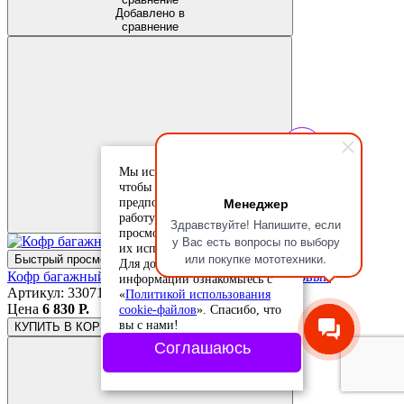
Добавлено в
сравнение
Мы используем cookie-файлы,
Добавить в
чтобы учесть ваши
избранное
Менеджер
предпочтения и улучшить
Добавлено в
работу сайта. Продолжая
Здравствуйте! Напишите, если
избранное
просмотр, вы соглашаетесь с
у Вас есть вопросы по выбору
их использованием.
или покупке мототехники.
Быстрый просмотр
Для дополнительной
Кофр багажный CIGNA E-37 30 л., черный матовый
информации ознакомьтесь с
Артикул: 33071
«
Политикой использования
Цена
6 830 Р.
cookie-файлов
». Спасибо, что
вы с нами!
КУПИТЬ
В КОРЗИНЕ
Соглашаюсь