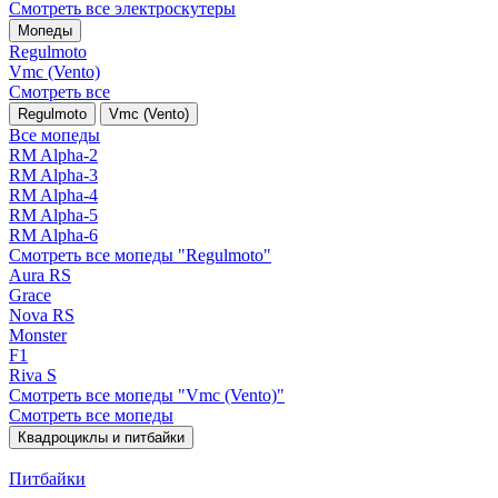
Смотреть все электро­скутеры
Мопеды
Regulmoto
Vmc (Vento)
Смотреть все
Regulmoto
Vmc (Vento)
Все мопеды
RM Alpha-2
RM Alpha-3
RM Alpha-4
RM Alpha-5
RM Alpha-6
Смотреть все мопеды "Regulmoto"
Aura RS
Grace
Nova RS
Monster
F1
Riva S
Смотреть все мопеды "Vmc (Vento)"
Смотреть все мопеды
Квадроциклы и питбайки
Питбайки