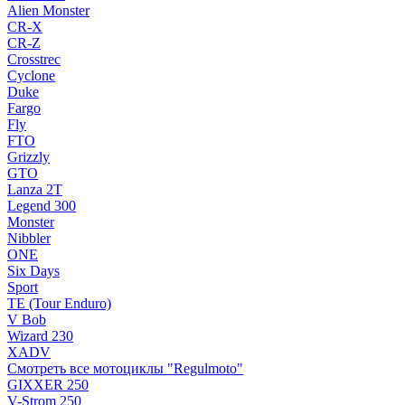
Alien Monster
CR-X
CR-Z
Crosstrec
Cyclone
Duke
Fargo
Fly
FTO
Grizzly
GTO
Lanza 2T
Legend 300
Monster
Nibbler
ONE
Six Days
Sport
TE (Tour Enduro)
V Bob
Wizard 230
XADV
Смотреть все мотоциклы "Regulmoto"
GIXXER 250
V-Strom 250