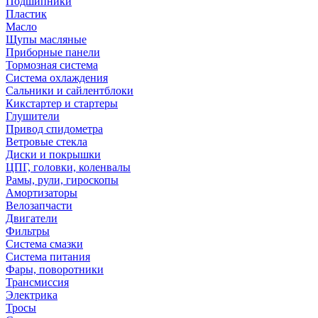
Подшипники
Пластик
Масло
Щупы масляные
Приборные панели
Тормозная система
Система охлаждения
Сальники и сайлентблоки
Кикстартер и стартеры
Глушители
Привод спидометра
Ветровые стекла
Диски и покрышки
ЦПГ, головки, коленвалы
Рамы, рули, гироскопы
Амортизаторы
Велозапчасти
Двигатели
Фильтры
Система смазки
Система питания
Фары, поворотники
Трансмиссия
Электрика
Тросы