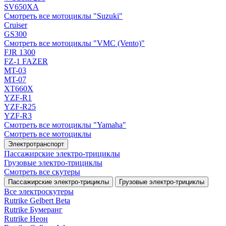
SV650XA
Смотреть все мотоциклы "Suzuki"
Cruiser
GS300
Смотреть все мотоциклы "VMC (Vento)"
FJR 1300
FZ-1 FAZER
MT-03
MT-07
XT660X
YZF-R1
YZF-R25
YZF-R3
Смотреть все мотоциклы "Yamaha"
Смотреть все мотоциклы
Электротранспорт
Пассажирские электро‑трициклы
Грузовые электро‑трициклы
Смотреть все скутеры
Пассажирские электро‑трициклы
Грузовые электро‑трициклы
Все электро­скутеры
Rutrike Gelbert Beta
Rutrike Бумеранг
Rutrike Неон