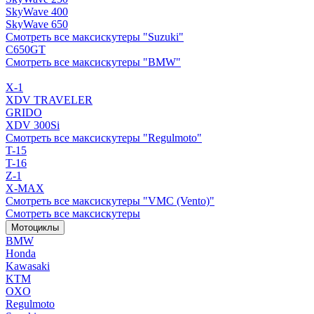
SkyWave 400
SkyWave 650
Смотреть все максискутеры "Suzuki"
C650GT
Смотреть все максискутеры "BMW"
X-1
XDV TRAVELER
GRIDO
XDV 300Si
Смотреть все максискутеры "Regulmoto"
T-15
T-16
Z-1
X-MAX
Смотреть все максискутеры "VMC (Vento)"
Смотреть все максискутеры
Мотоциклы
BMW
Honda
Kawasaki
KTM
OXO
Regulmoto