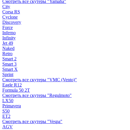
Смотреть все скутеры "Yamaha"
City
Corsa RS
Cyclone
Discovery
Force
Inferno
Infinity
Jet 49
Naked
Retro
Smart 2
Smart 3
Smart X
Sprint
Смотреть все скутеры "VMC (Vento)"
Eagle R12
Formula 50 2Т
Смотреть все скутеры "Regulmoto"
LX50
Primavera
S50
ET2
Смотреть все скутеры "Vespa"
AGV