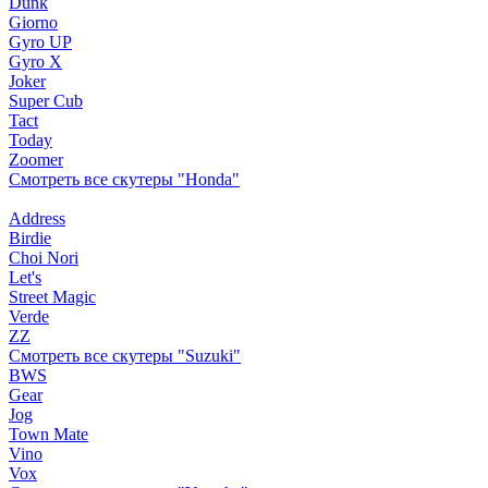
Dunk
Giorno
Gyro UP
Gyro X
Joker
Super Cub
Tact
Today
Zoomer
Смотреть все скутеры "Honda"
Address
Birdie
Choi Nori
Let's
Street Magic
Verde
ZZ
Смотреть все скутеры "Suzuki"
BWS
Gear
Jog
Town Mate
Vino
Vox