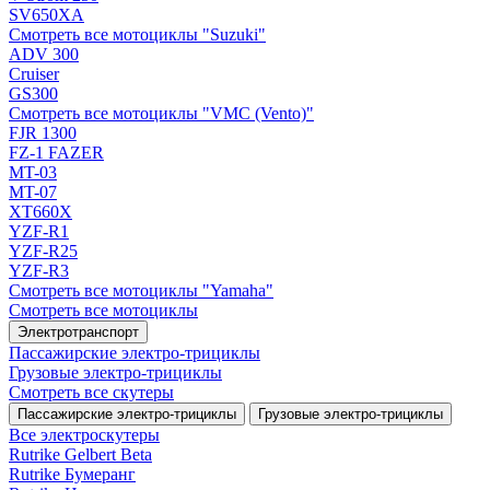
SV650XA
Смотреть все мотоциклы "Suzuki"
ADV 300
Cruiser
GS300
Смотреть все мотоциклы "VMC (Vento)"
FJR 1300
FZ-1 FAZER
MT-03
MT-07
XT660X
YZF-R1
YZF-R25
YZF-R3
Смотреть все мотоциклы "Yamaha"
Смотреть все мотоциклы
Электротранспорт
Пассажирские электро‑трициклы
Грузовые электро‑трициклы
Смотреть все скутеры
Пассажирские электро‑трициклы
Грузовые электро‑трициклы
Все электро­скутеры
Rutrike Gelbert Beta
Rutrike Бумеранг