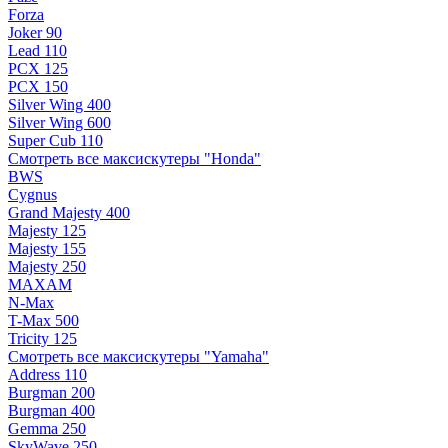
Forza
Joker 90
Lead 110
PCX 125
PCX 150
Silver Wing 400
Silver Wing 600
Super Cub 110
Смотреть все максискутеры "Honda"
BWS
Cygnus
Grand Majesty 400
Majesty 125
Majesty 155
Majesty 250
MAXAM
N-Max
T-Max 500
Tricity 125
Смотреть все максискутеры "Yamaha"
Address 110
Burgman 200
Burgman 400
Gemma 250
SkyWave 250