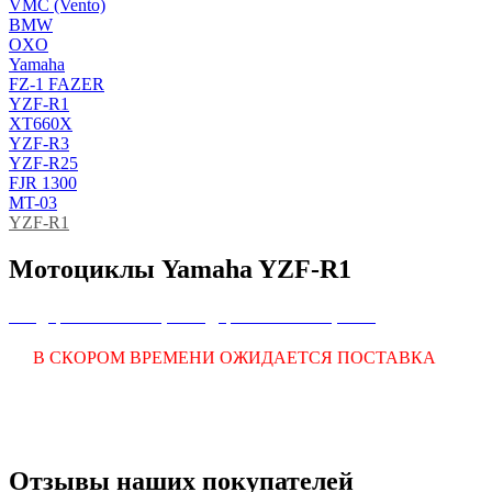
VMC (Vento)
BMW
OXO
Yamaha
FZ-1 FAZER
YZF-R1
XT660X
YZF-R3
YZF-R25
FJR 1300
MT-03
YZF-R1
Мотоциклы Yamaha YZF-R1
Внедорожные мотоциклы
Дорожные мотоциклы
В СКОРОМ ВРЕМЕНИ ОЖИДАЕТСЯ ПОСТАВКА
Отзывы наших покупателей