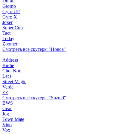
Dunk
Giorno
Gyro UP
Gyro X
Joker
Super Cub
Tact
Today
Zoomer
Смотреть все скутеры "Honda"
Address
Birdie
Choi Nori
Let's
Street Magic
Verde
ZZ
Смотреть все скутеры "Suzuki"
BWS
Gear
Jog
Town Mate
Vino
Vox