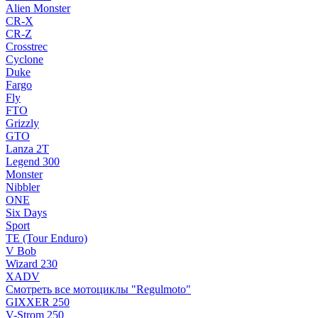
Alien Monster
CR-X
CR-Z
Crosstrec
Cyclone
Duke
Fargo
Fly
FTO
Grizzly
GTO
Lanza 2T
Legend 300
Monster
Nibbler
ONE
Six Days
Sport
TE (Tour Enduro)
V Bob
Wizard 230
XADV
Смотреть все мотоциклы "Regulmoto"
GIXXER 250
V-Strom 250