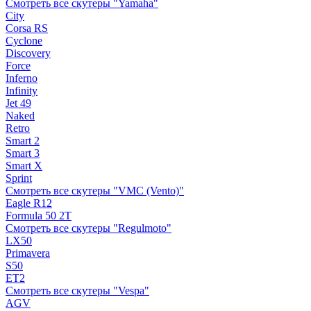
Смотреть все скутеры "Yamaha"
City
Corsa RS
Cyclone
Discovery
Force
Inferno
Infinity
Jet 49
Naked
Retro
Smart 2
Smart 3
Smart X
Sprint
Смотреть все скутеры "VMC (Vento)"
Eagle R12
Formula 50 2Т
Смотреть все скутеры "Regulmoto"
LX50
Primavera
S50
ET2
Смотреть все скутеры "Vespa"
AGV