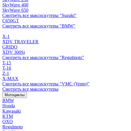
SkyWave 400
SkyWave 650
Смотреть все максискутеры "Suzuki"
C650GT
Смотреть все максискутеры "BMW"
X-1
XDV TRAVELER
GRIDO
XDV 300Si
Смотреть все максискутеры "Regulmoto"
T-15
T-16
Z-1
X-MAX
Смотреть все максискутеры "VMC (Vento)"
Смотреть все максискутеры
Мотоциклы
BMW
Honda
Kawasaki
KTM
OXO
Regulmoto