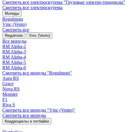
Смотреть все электро­скутеры "Грузовые электро‑трициклы"
Смотреть все электро­скутеры
Мопеды
Regulmoto
Vmc (Vento)
Смотреть все
Regulmoto
Vmc (Vento)
Все мопеды
RM Alpha-2
RM Alpha-3
RM Alpha-4
RM Alpha-5
RM Alpha-6
Смотреть все мопеды "Regulmoto"
Aura RS
Grace
Nova RS
Monster
F1
Riva S
Смотреть все мопеды "Vmc (Vento)"
Смотреть все мопеды
Квадроциклы и питбайки