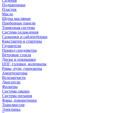
Сиденья
Подшипники
Пластик
Масло
Щупы масляные
Приборные панели
Тормозная система
Система охлаждения
Сальники и сайлентблоки
Кикстартер и стартеры
Глушители
Привод спидометра
Ветровые стекла
Диски и покрышки
ЦПГ, головки, коленвалы
Рамы, рули, гироскопы
Амортизаторы
Велозапчасти
Двигатели
Фильтры
Система смазки
Система питания
Фары, поворотники
Трансмиссия
Электрика