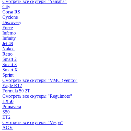
Смотреть все скутеры "Yamaha"
City
Corsa RS
Cyclone
Discovery
Force
Inferno
Infinity
Jet 49
Naked
Retro
Smart 2
Smart 3
Smart X
Sprint
Смотреть все скутеры "VMC (Vento)"
Eagle R12
Formula 50 2Т
Смотреть все скутеры "Regulmoto"
LX50
Primavera
S50
ET2
Смотреть все скутеры "Vespa"
AGV