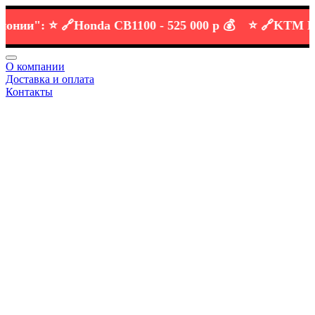
и":
⭐️ 🔗
Honda CB1100 -
525 000 р 💰
⭐️ 🔗
KTM DUKE 
О компании
Доставка и оплата
Контакты