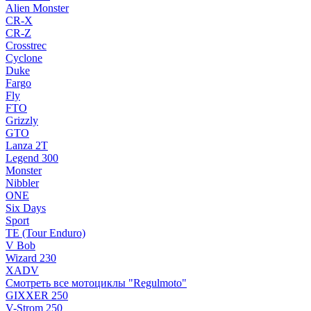
Alien Monster
CR-X
CR-Z
Crosstrec
Cyclone
Duke
Fargo
Fly
FTO
Grizzly
GTO
Lanza 2T
Legend 300
Monster
Nibbler
ONE
Six Days
Sport
TE (Tour Enduro)
V Bob
Wizard 230
XADV
Смотреть все мотоциклы "Regulmoto"
GIXXER 250
V-Strom 250