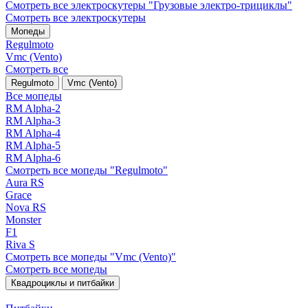
Смотреть все электро­скутеры "Грузовые электро‑трициклы"
Смотреть все электро­скутеры
Мопеды
Regulmoto
Vmc (Vento)
Смотреть все
Regulmoto
Vmc (Vento)
Все мопеды
RM Alpha-2
RM Alpha-3
RM Alpha-4
RM Alpha-5
RM Alpha-6
Смотреть все мопеды "Regulmoto"
Aura RS
Grace
Nova RS
Monster
F1
Riva S
Смотреть все мопеды "Vmc (Vento)"
Смотреть все мопеды
Квадроциклы и питбайки