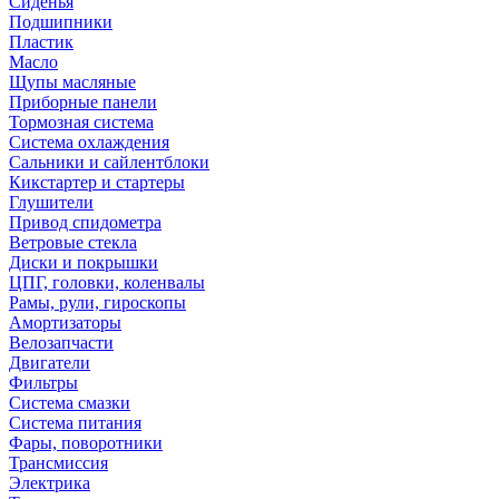
Сиденья
Подшипники
Пластик
Масло
Щупы масляные
Приборные панели
Тормозная система
Система охлаждения
Сальники и сайлентблоки
Кикстартер и стартеры
Глушители
Привод спидометра
Ветровые стекла
Диски и покрышки
ЦПГ, головки, коленвалы
Рамы, рули, гироскопы
Амортизаторы
Велозапчасти
Двигатели
Фильтры
Система смазки
Система питания
Фары, поворотники
Трансмиссия
Электрика