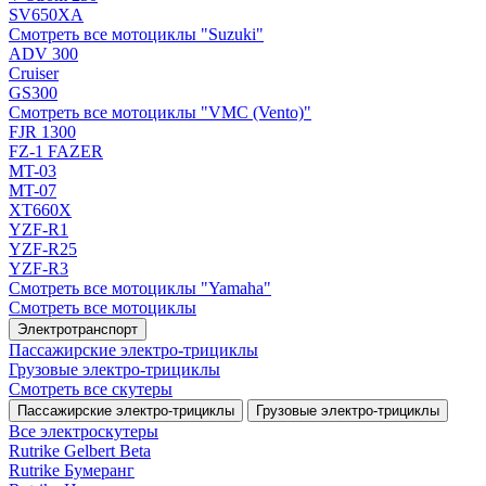
SV650XA
Смотреть все мотоциклы "Suzuki"
ADV 300
Cruiser
GS300
Смотреть все мотоциклы "VMC (Vento)"
FJR 1300
FZ-1 FAZER
MT-03
MT-07
XT660X
YZF-R1
YZF-R25
YZF-R3
Смотреть все мотоциклы "Yamaha"
Смотреть все мотоциклы
Электротранспорт
Пассажирские электро‑трициклы
Грузовые электро‑трициклы
Смотреть все скутеры
Пассажирские электро‑трициклы
Грузовые электро‑трициклы
Все электро­скутеры
Rutrike Gelbert Beta
Rutrike Бумеранг