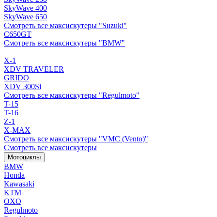
SkyWave 400
SkyWave 650
Смотреть все максискутеры "Suzuki"
C650GT
Смотреть все максискутеры "BMW"
X-1
XDV TRAVELER
GRIDO
XDV 300Si
Смотреть все максискутеры "Regulmoto"
T-15
T-16
Z-1
X-MAX
Смотреть все максискутеры "VMC (Vento)"
Смотреть все максискутеры
Мотоциклы
BMW
Honda
Kawasaki
KTM
OXO
Regulmoto