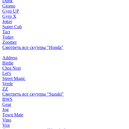
Dunk
Giorno
Gyro UP
Gyro X
Joker
Super Cub
Tact
Today
Zoomer
Смотреть все скутеры "Honda"
Address
Birdie
Choi Nori
Let's
Street Magic
Verde
ZZ
Смотреть все скутеры "Suzuki"
BWS
Gear
Jog
Town Mate
Vino
Vox