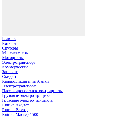
Главная
Каталог
Скутеры
Максискутеры
Мотоциклы
Электротранспорт
Коммерческие
Запчасти
Скидки
Квадроциклы и питбайки
Электротранспорт
Пассажирские электро‑трициклы
Грузовые электро‑трициклы
Грузовые электро‑трициклы
Rutrike Амулет
Rutrike Вектор
Rutrike Мастер 1500