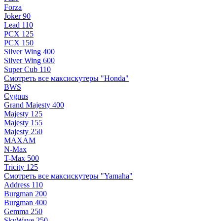
Forza
Joker 90
Lead 110
PCX 125
PCX 150
Silver Wing 400
Silver Wing 600
Super Cub 110
Смотреть все максискутеры "Honda"
BWS
Cygnus
Grand Majesty 400
Majesty 125
Majesty 155
Majesty 250
MAXAM
N-Max
T-Max 500
Tricity 125
Смотреть все максискутеры "Yamaha"
Address 110
Burgman 200
Burgman 400
Gemma 250
SkyWave 250