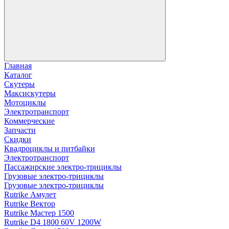
Главная
Каталог
Скутеры
Максискутеры
Мотоциклы
Электротранспорт
Коммерческие
Запчасти
Скидки
Квадроциклы и питбайки
Электротранспорт
Пассажирские электро‑трициклы
Грузовые электро‑трициклы
Грузовые электро‑трициклы
Rutrike Амулет
Rutrike Вектор
Rutrike Мастер 1500
Rutrike D4 1800 60V 1200W