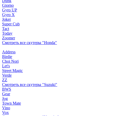
Dunk
Giorno
Gyro UP
Gyro X
Joker
Super Cub
Tact
Today
Zoomer
Смотреть все скутеры "Honda"
Address
Birdie
Choi Nori
Let's
Street Magic
Verde
ZZ
Смотреть все скутеры "Suzuki"
BWS
Gear
Jog
Town Mate
Vino
Vox