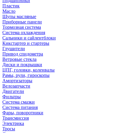
Подшипники
Пластик
Масло
Щупы масляные
Приборные панели
Тормозная система
Система охлаждения
Сальники и сайлентблоки
Кикстартер и стартеры
Глушители
Привод спидометра
Ветровые стекла
Диски и покрышки
ЦПГ, головки, коленвалы
Рамы, рули, гироскопы
Амортизаторы
Велозапчасти
Двигатели
Фильтры
Система смазки
Система питания
Фары, поворотники
Трансмиссия
Электрика
Тросы