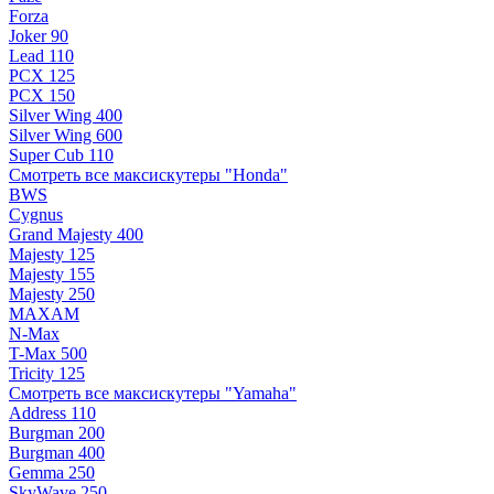
Forza
Joker 90
Lead 110
PCX 125
PCX 150
Silver Wing 400
Silver Wing 600
Super Cub 110
Смотреть все максискутеры "Honda"
BWS
Cygnus
Grand Majesty 400
Majesty 125
Majesty 155
Majesty 250
MAXAM
N-Max
T-Max 500
Tricity 125
Смотреть все максискутеры "Yamaha"
Address 110
Burgman 200
Burgman 400
Gemma 250
SkyWave 250