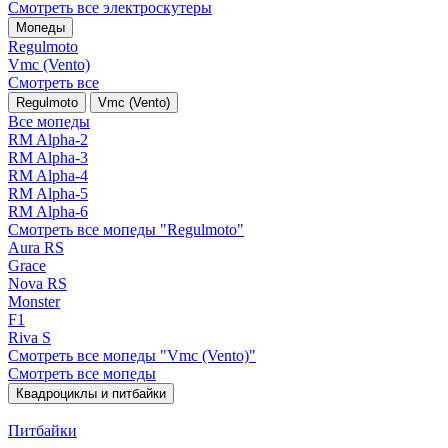
Смотреть все электро­скутеры
Мопеды
Regulmoto
Vmc (Vento)
Смотреть все
Regulmoto
Vmc (Vento)
Все мопеды
RM Alpha-2
RM Alpha-3
RM Alpha-4
RM Alpha-5
RM Alpha-6
Смотреть все мопеды "Regulmoto"
Aura RS
Grace
Nova RS
Monster
F1
Riva S
Смотреть все мопеды "Vmc (Vento)"
Смотреть все мопеды
Квадроциклы и питбайки
Питбайки