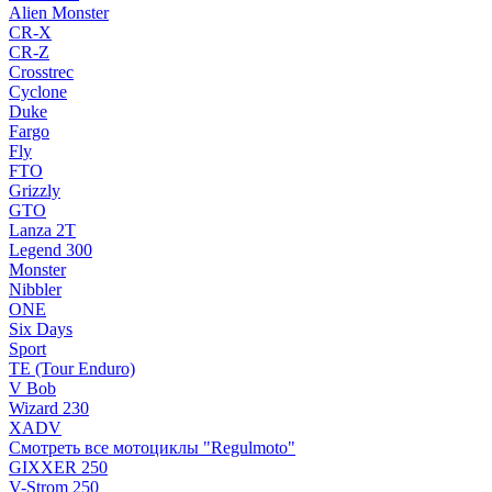
Alien Monster
CR-X
CR-Z
Crosstrec
Cyclone
Duke
Fargo
Fly
FTO
Grizzly
GTO
Lanza 2T
Legend 300
Monster
Nibbler
ONE
Six Days
Sport
TE (Tour Enduro)
V Bob
Wizard 230
XADV
Смотреть все мотоциклы "Regulmoto"
GIXXER 250
V-Strom 250