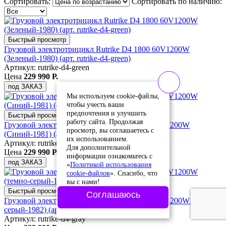
Сортировать:
Сортировать по наличию:
Быстрый просмотр
Грузовой электротрицикл Rutrike D4 1800 60V1200W
(Зеленый-1980) (арт. rutrike-d4-green)
Артикул: rutrike-d4-green
Цена
229 990 Р.
под ЗАКАЗ
Мы используем cookie-файлы,
чтобы учесть ваши
предпочтения и улучшить
Быстрый просмотр
работу сайта. Продолжая
Грузовой электротрицикл Rutrike D4 1800 60V1200W
просмотр, вы соглашаетесь с
(Синий-1981) (арт. rutrike-d4-blue)
их использованием.
Артикул: rutrike-d4-blue
Для дополнительной
Цена
229 990 Р.
информации ознакомьтесь с
под ЗАКАЗ
«
Политикой использования
cookie-файлов
». Спасибо, что
вы с нами!
Быстрый просмотр
Соглашаюсь
Грузовой электротрицикл Rutrike D4 1800 60V1200W (темно-
серый-1982) (арт. rutrike-d4-gray)
Артикул: rutrike-d4-gray