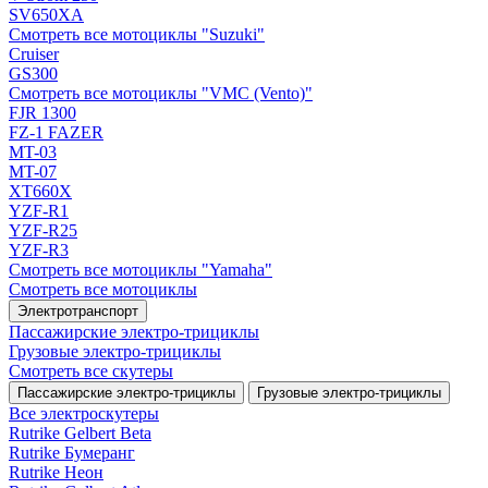
SV650XA
Смотреть все мотоциклы "Suzuki"
Cruiser
GS300
Смотреть все мотоциклы "VMC (Vento)"
FJR 1300
FZ-1 FAZER
MT-03
MT-07
XT660X
YZF-R1
YZF-R25
YZF-R3
Смотреть все мотоциклы "Yamaha"
Смотреть все мотоциклы
Электротранспорт
Пассажирские электро‑трициклы
Грузовые электро‑трициклы
Смотреть все скутеры
Пассажирские электро‑трициклы
Грузовые электро‑трициклы
Все электро­скутеры
Rutrike Gelbert Beta
Rutrike Бумеранг
Rutrike Неон