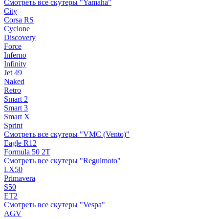
Смотреть все скутеры "Yamaha"
City
Corsa RS
Cyclone
Discovery
Force
Inferno
Infinity
Jet 49
Naked
Retro
Smart 2
Smart 3
Smart X
Sprint
Смотреть все скутеры "VMC (Vento)"
Eagle R12
Formula 50 2Т
Смотреть все скутеры "Regulmoto"
LX50
Primavera
S50
ET2
Смотреть все скутеры "Vespa"
AGV