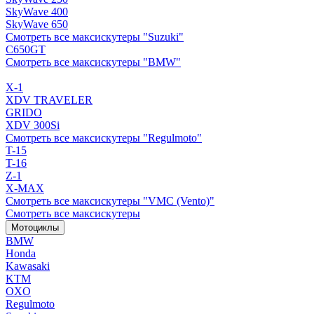
SkyWave 400
SkyWave 650
Смотреть все максискутеры "Suzuki"
C650GT
Смотреть все максискутеры "BMW"
X-1
XDV TRAVELER
GRIDO
XDV 300Si
Смотреть все максискутеры "Regulmoto"
T-15
T-16
Z-1
X-MAX
Смотреть все максискутеры "VMC (Vento)"
Смотреть все максискутеры
Мотоциклы
BMW
Honda
Kawasaki
KTM
OXO
Regulmoto